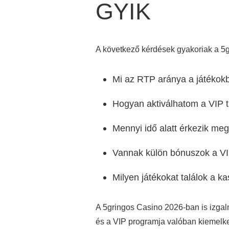
GYIK
A következő kérdések gyakoriak a 5
Mi az RTP aránya a játékok
Hogyan aktiválhatom a VIP
Mennyi idő alatt érkezik meg
Vannak külön bónuszok a VI
Milyen játékokat találok a k
A 5gringos Casino 2026-ban is izgalm
és a VIP programja valóban kiemelke