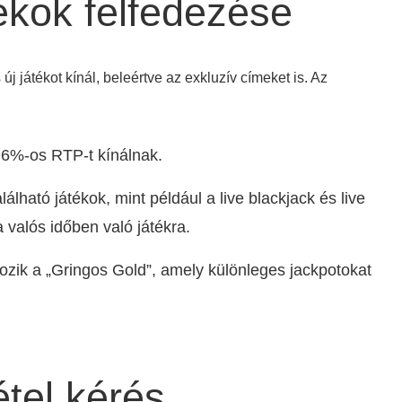
tékok felfedezése
 játékot kínál, beleértve az exkluzív címeket is. Az
 96%-os RTP-t kínálnak.
álható játékok, mint például a live blackjack és live
 valós időben való játékra.
tozik a „Gringos Gold”, amely különleges jackpotokat
étel kérés