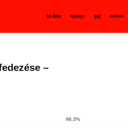
देश-विदेश
महाराष्ट्र
मुंबई
मनोरंजन
fedezése –
96.3%