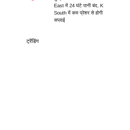
East में 24 घंटे पानी बंद, K
South में कम प्रेशर से होगी
सप्लाई
ट्रेंडिंग