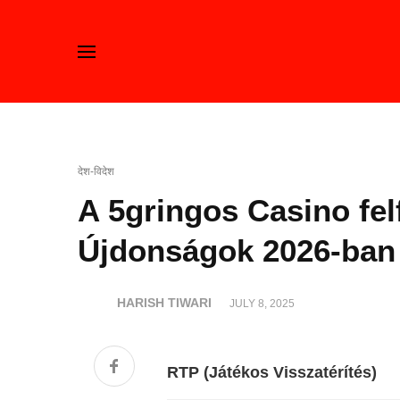
देश-विदेश
A 5gringos Casino fel
Újdonságok 2026-ban
HARISH TIWARI
JULY 8, 2025
RTP (Játékos Visszatérítés)