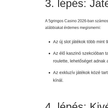
3. lépés: Já
A 5gringos Casino 2026-ban számos új
alábbiakat érdemes megismerni:
Az új slot játékok több mint
Az élő kaszinó szekcióban tal
roulette, lehetőséget adnak a
Az exkluzív játékok közé tar
kínál.
4. lépés: Kiv