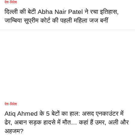
देश-विदेश
दिल्ली की बेटी Abha Nair Patel ने रचा इतिहास,
जाम्बिया सुप्रीम कोर्ट की पहली महिला जज बनीं
देश-विदेश
Atiq Ahmed के 5 बेटों का हाल: असद एनकाउंटर में
ढेर, अबान सड़क हादसे में मौत… कहां हैं उमर, अली और
अहजम?