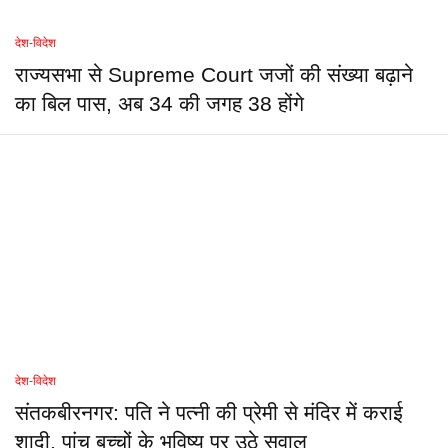
देश-विदेश
राज्यसभा से Supreme Court जजों की संख्या बढ़ाने
का बिल पास, अब 34 की जगह 38 होंगे
देश-विदेश
संतकबीरनगर: पति ने पत्नी की प्रेमी से मंदिर में कराई
शादी, पांच बच्चों के भविष्य पर उठे सवाल