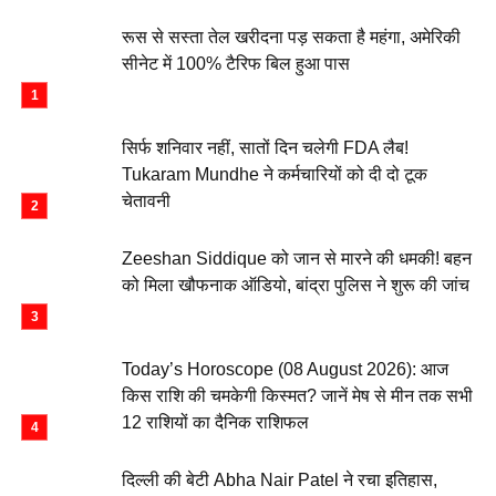
रूस से सस्ता तेल खरीदना पड़ सकता है महंगा, अमेरिकी
सीनेट में 100% टैरिफ बिल हुआ पास
सिर्फ शनिवार नहीं, सातों दिन चलेगी FDA लैब!
Tukaram Mundhe ने कर्मचारियों को दी दो टूक
चेतावनी
Zeeshan Siddique को जान से मारने की धमकी! बहन
को मिला खौफनाक ऑडियो, बांद्रा पुलिस ने शुरू की जांच
Today’s Horoscope (08 August 2026): आज
किस राशि की चमकेगी किस्मत? जानें मेष से मीन तक सभी
12 राशियों का दैनिक राशिफल
दिल्ली की बेटी Abha Nair Patel ने रचा इतिहास,