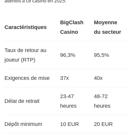
attentifs à ce casino en 2025.
BigClash
Moyenne
Caractéristiques
Casino
du secteur
Taux de retour au
96,3%
95,5%
joueur (RTP)
Exigences de mise
37x
40x
23-47
48-72
Délai de retrait
heures
heures
Dépôt minimum
10 EUR
20 EUR