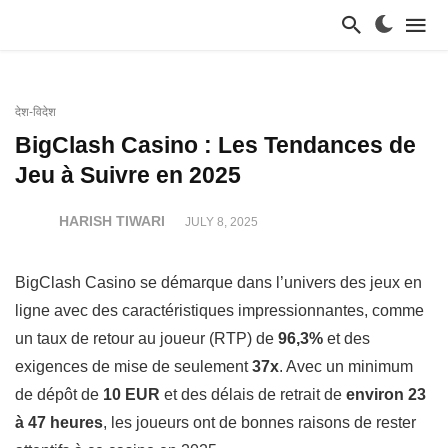
देश-विदेश
BigClash Casino : Les Tendances de
Jeu à Suivre en 2025
HARISH TIWARI
JULY 8, 2025
BigClash Casino se démarque dans l’univers des jeux en
ligne avec des caractéristiques impressionnantes, comme
un taux de retour au joueur (RTP) de
96,3%
et des
exigences de mise de seulement
37x
. Avec un minimum
de dépôt de
10 EUR
et des délais de retrait de
environ 23
à 47 heures
, les joueurs ont de bonnes raisons de rester