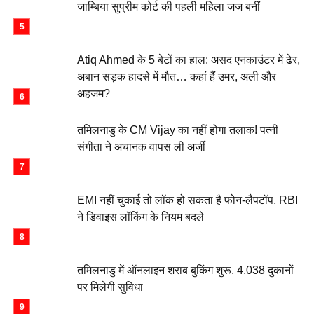
जाम्बिया सुप्रीम कोर्ट की पहली महिला जज बनीं
Atiq Ahmed के 5 बेटों का हाल: असद एनकाउंटर में ढेर,
अबान सड़क हादसे में मौत… कहां हैं उमर, अली और
अहजम?
तमिलनाडु के CM Vijay का नहीं होगा तलाक! पत्नी
संगीता ने अचानक वापस ली अर्जी
EMI नहीं चुकाई तो लॉक हो सकता है फोन-लैपटॉप, RBI
ने डिवाइस लॉकिंग के नियम बदले
तमिलनाडु में ऑनलाइन शराब बुकिंग शुरू, 4,038 दुकानों
पर मिलेगी सुविधा