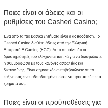
Ποιες είναι οι άδειες και οι
ρυθμίσεις του Cashed Casino;
Ένα από τα πιο βασικά ζητήματα είναι η αδειοδότηση. Το
Cashed Casino διαθέτει άδειες από την Ελληνική
Επιτροπή Ε Gaming (HGC). Αυτό σημαίνει ότι οι
δραστηριότητές του ελέγχονται τακτικά για να διασφαλιστεί
η συμμόρφωση με τους κανόνες ασφαλείας και
δικαιοσύνης. Είναι σημαντικό να επιβεβαιώνετε ότι το
καζίνο σας είναι αδειοδοτημένο, ώστε να προστατεύετε τα
χρήματά σας.
Ποιες είναι οι προϋποθέσεις για