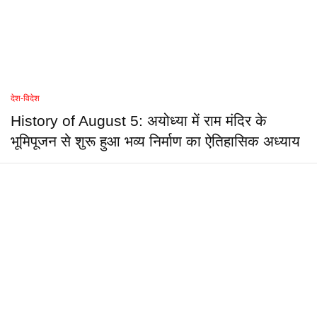
देश-विदेश
History of August 5: अयोध्या में राम मंदिर के
भूमिपूजन से शुरू हुआ भव्य निर्माण का ऐतिहासिक अध्याय