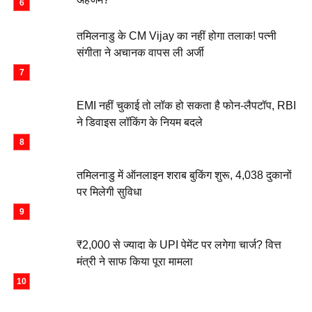
तमिलनाडु के CM Vijay का नहीं होगा तलाक! पत्नी
संगीता ने अचानक वापस ली अर्जी
EMI नहीं चुकाई तो लॉक हो सकता है फोन-लैपटॉप, RBI
ने डिवाइस लॉकिंग के नियम बदले
तमिलनाडु में ऑनलाइन शराब बुकिंग शुरू, 4,038 दुकानों
पर मिलेगी सुविधा
₹2,000 से ज्यादा के UPI पेमेंट पर लगेगा चार्ज? वित्त
मंत्री ने साफ किया पूरा मामला