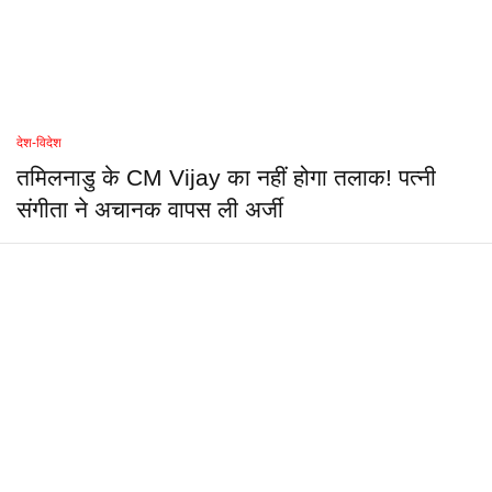
देश-विदेश
तमिलनाडु के CM Vijay का नहीं होगा तलाक! पत्नी
संगीता ने अचानक वापस ली अर्जी