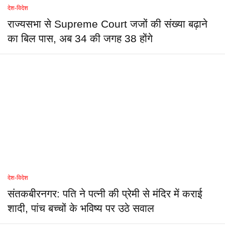
देश-विदेश
राज्यसभा से Supreme Court जजों की संख्या बढ़ाने
का बिल पास, अब 34 की जगह 38 होंगे
देश-विदेश
संतकबीरनगर: पति ने पत्नी की प्रेमी से मंदिर में कराई
शादी, पांच बच्चों के भविष्य पर उठे सवाल