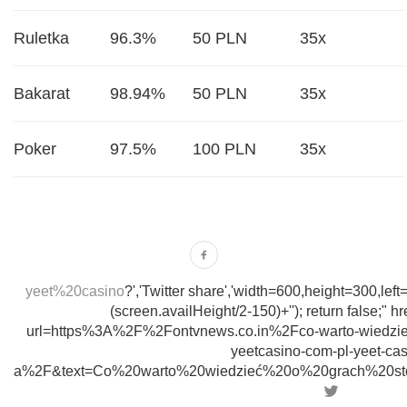
Ruletka
96.3%
50 PLN
35x
Bakarat
98.94%
50 PLN
35x
Poker
97.5%
100 PLN
35x
yeet%20casino
?','Twitter share','width=600,height=300,left
(screen.availHeight/2-150)+''); return false;" hr
url=https%3A%2F%2Fontvnews.co.in%2Fco-warto-wiedziec-
yeetcasino-com-pl-yeet-cas
a%2F&text=Co%20warto%20wiedzieć%20o%20grach%20s