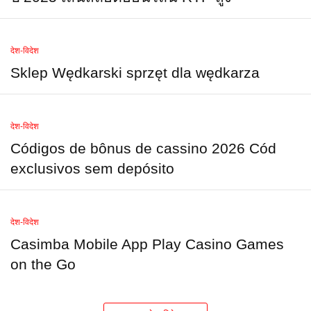
देश-विदेश
Sklep Wędkarski sprzęt dla wędkarza
देश-विदेश
Códigos de bônus de cassino 2026 Cód
exclusivos sem depósito
देश-विदेश
Casimba Mobile App Play Casino Games
on the Go