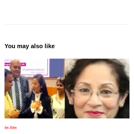
You may also like
देश-विदेश