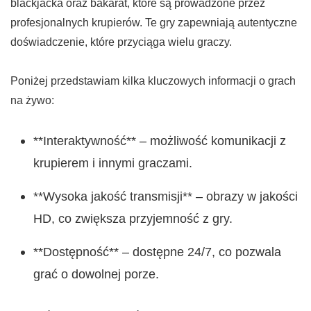
blackjacka oraz bakarat, które są prowadzone przez
profesjonalnych krupierów. Te gry zapewniają autentyczne
doświadczenie, które przyciąga wielu graczy.
Poniżej przedstawiam kilka kluczowych informacji o grach
na żywo:
**Interaktywność** – możliwość komunikacji z
krupierem i innymi graczami.
**Wysoka jakość transmisji** – obrazy w jakości
HD, co zwiększa przyjemność z gry.
**Dostępność** – dostępne 24/7, co pozwala
grać o dowolnej porze.