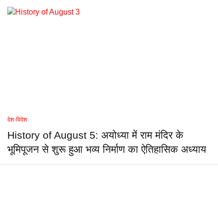
देश-विदेश
History of August 5: अयोध्या में राम मंदिर के
भूमिपूजन से शुरू हुआ भव्य निर्माण का ऐतिहासिक अध्याय