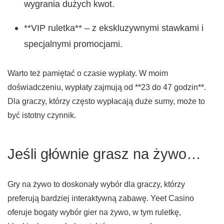
wygrania dużych kwot.
**VIP ruletka** – z ekskluzywnymi stawkami i
specjalnymi promocjami.
Warto też pamiętać o czasie wypłaty. W moim
doświadczeniu, wypłaty zajmują od **23 do 47 godzin**.
Dla graczy, którzy często wypłacają duże sumy, może to
być istotny czynnik.
Jeśli głównie grasz na żywo…
Gry na żywo to doskonały wybór dla graczy, którzy
preferują bardziej interaktywną zabawę. Yeet Casino
oferuje bogaty wybór gier na żywo, w tym ruletkę,