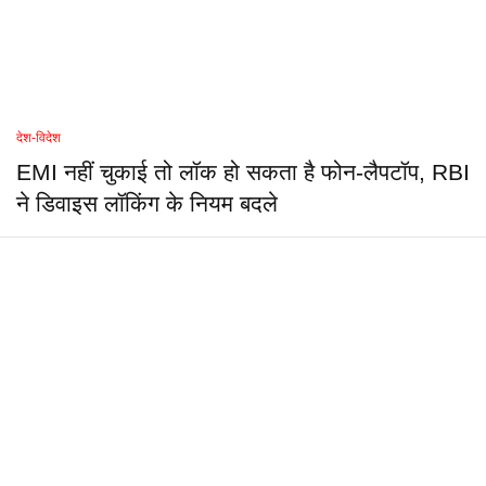
देश-विदेश
EMI नहीं चुकाई तो लॉक हो सकता है फोन-लैपटॉप, RBI
ने डिवाइस लॉकिंग के नियम बदले