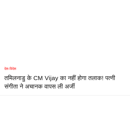
देश-विदेश
तमिलनाडु के CM Vijay का नहीं होगा तलाक! पत्नी
संगीता ने अचानक वापस ली अर्जी