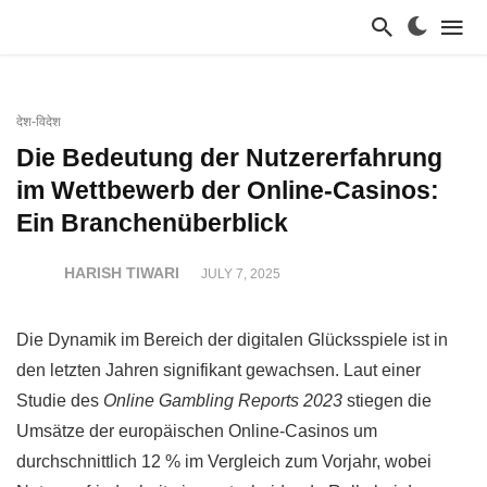
देश-विदेश
Die Bedeutung der Nutzererfahrung
im Wettbewerb der Online-Casinos:
Ein Branchenüberblick
HARISH TIWARI
JULY 7, 2025
Die Dynamik im Bereich der digitalen Glücksspiele ist in
den letzten Jahren signifikant gewachsen. Laut einer
Studie des
Online Gambling Reports 2023
stiegen die
Umsätze der europäischen Online-Casinos um
durchschnittlich 12 % im Vergleich zum Vorjahr, wobei