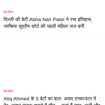
देश-विदेश
दिल्ली की बेटी Abha Nair Patel ने रचा इतिहास,
जाम्बिया सुप्रीम कोर्ट की पहली महिला जज बनीं
देश-विदेश
Atiq Ahmed के 5 बेटों का हाल: असद एनकाउंटर में