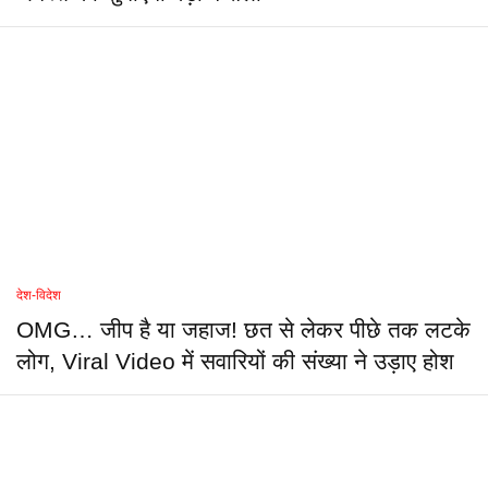
देश-विदेश
OMG… जीप है या जहाज! छत से लेकर पीछे तक लटके
लोग, Viral Video में सवारियों की संख्या ने उड़ाए होश