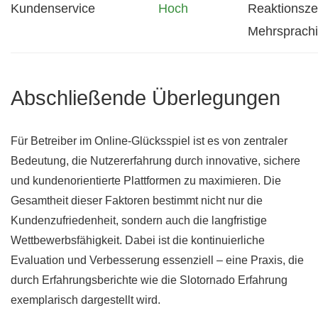
Kundenservice
Hoch
Reaktionsze
Mehrsprachi
Abschließende Überlegungen
Für Betreiber im Online-Glücksspiel ist es von zentraler
Bedeutung, die Nutzererfahrung durch innovative, sichere
und kundenorientierte Plattformen zu maximieren. Die
Gesamtheit dieser Faktoren bestimmt nicht nur die
Kundenzufriedenheit, sondern auch die langfristige
Wettbewerbsfähigkeit. Dabei ist die kontinuierliche
Evaluation und Verbesserung essenziell – eine Praxis, die
durch Erfahrungsberichte wie die Slotornado Erfahrung
exemplarisch dargestellt wird.