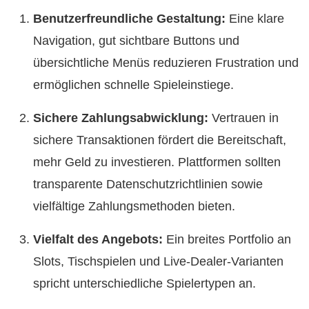
Benutzerfreundliche Gestaltung:
Eine klare
Navigation, gut sichtbare Buttons und
übersichtliche Menüs reduzieren Frustration und
ermöglichen schnelle Spieleinstiege.
Sichere Zahlungsabwicklung:
Vertrauen in
sichere Transaktionen fördert die Bereitschaft,
mehr Geld zu investieren. Plattformen sollten
transparente Datenschutzrichtlinien sowie
vielfältige Zahlungsmethoden bieten.
Vielfalt des Angebots:
Ein breites Portfolio an
Slots, Tischspielen und Live-Dealer-Varianten
spricht unterschiedliche Spielertypen an.