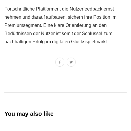
Fortschrittliche Plattformen, die Nutzerfeedback ernst
nehmen und darauf aufbauen, sichern ihre Position im
Premiumsegment. Eine klare Orientierung an den
Bedürfnissen der Nutzer ist somit der Schlüssel zum
nachhaltigen Erfolg im digitalen Glücksspielmarkt.
You may also like