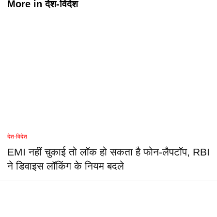
More in
देश-विदेश
देश-विदेश
EMI नहीं चुकाई तो लॉक हो सकता है फोन-लैपटॉप, RBI
ने डिवाइस लॉकिंग के नियम बदले