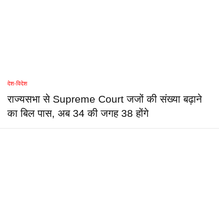
देश-विदेश
राज्यसभा से Supreme Court जजों की संख्या बढ़ाने
का बिल पास, अब 34 की जगह 38 होंगे