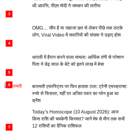
थी आपत्ति, पीएम मोदी ने जमकर की तारीफ
OMG… जीप है या जहाज! छत से लेकर पीछे तक लटके
लोग, Viral Video में सवारियों की संख्या ने उड़ाए होश
धारावी में हैरान करने वाला मामला: आर्थिक तंगी से परेशान
पिता ने डेढ़ साल के बेटे को इतने लाख में बेचा
बारामती एयरस्ट्रिप पर फिर हादसा टला: ट्रेनी एयरक्राफ्ट
रनवे से फिसला, यहीं पर अजित पवार का प्लेन हुआ था
क्रैश
Today’s Horoscope (10 August 2026): आज
किस राशि की चमकेगी किस्मत? जानें मेष से मीन तक सभी
12 राशियों का दैनिक राशिफल