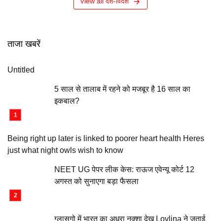
View all देश-विदेश
ताजा खबरें
Untitled
5 साल से तालाब में रहने को मजबूर है 16 साल का
इकबाल?
Being right up later is linked to poorer heart health Heres
just what night owls wish to know
NEET UG पेपर लीक केस: राऊज एवेन्यू कोर्ट 12
अगस्त को सुनाएगा बड़ा फैसला
ग्लासगो में भारत का अधूरा नक्शा देख Lovlina ने जताई