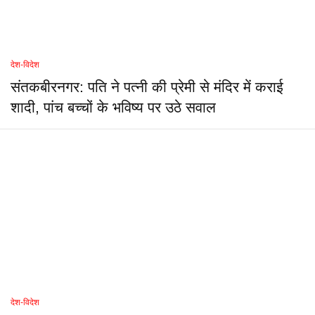
देश-विदेश
संतकबीरनगर: पति ने पत्नी की प्रेमी से मंदिर में कराई
शादी, पांच बच्चों के भविष्य पर उठे सवाल
देश-विदेश