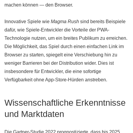
machen können — den Browser.
Innovative Spiele wie
Magma Rush
sind bereits Beispiele
dafür, wie Spiele-Entwickler die Vorteile der PWA-
Technologie nutzen, um ein breites Publikum zu erreichen.
Die Möglichkeit, das Spiel durch einen einfachen Link im
Browser zu starten, spiegelt eine Verschiebung hin zu
weniger Barrieren bei der Distribution wider. Dies ist
insbesondere für Entwickler, die eine sofortige
Verfügbarkeit ohne App-Store-Hürden anstreben.
Wissenschaftliche Erkenntnisse
und Marktdaten
Die Gartner-Studie 2022 prognostizierte, dass bis 2025