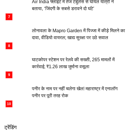
Air India फ्लाइट में तेज टर्बुलेंस से घायल यात्री ने
बताया, ‘जिंदगी के सबसे डरावने दो घंटे’
लोनावला के Mapro Garden में पिज्जा में कीड़े मिलने का
दावा, वीडियो वायरल; खाद्य सुरक्षा पर उठे सवाल
घाटकोपर स्टेशन पर रेलवे की सख्ती, 265 मामलों में
कार्रवाई; ₹1.26 लाख जुर्माना वसूला
पनीर के नाम पर नहीं चलेगा खेल! महाराष्ट्र में एनालॉग
पनीर पर पूरी तरह रोक
ट्रेंडिंग