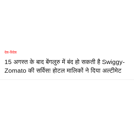
देश-विदेश
15 अगस्त के बाद बेंगलुरु में बंद हो सकती है Swiggy-
Zomato की सर्विस! होटल मालिकों ने दिया अल्टीमेट