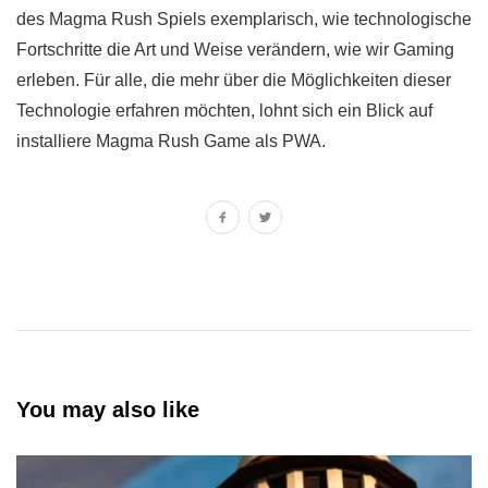
des Magma Rush Spiels exemplarisch, wie technologische
Fortschritte die Art und Weise verändern, wie wir Gaming
erleben. Für alle, die mehr über die Möglichkeiten dieser
Technologie erfahren möchten, lohnt sich ein Blick auf
installiere Magma Rush Game als PWA.
You may also like