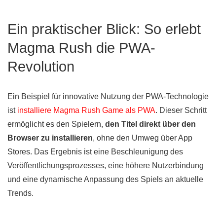
Ein praktischer Blick: So erlebt
Magma Rush die PWA-
Revolution
Ein Beispiel für innovative Nutzung der PWA-Technologie
ist
installiere Magma Rush Game als PWA
. Dieser Schritt
ermöglicht es den Spielern,
den Titel direkt über den
Browser zu installieren
, ohne den Umweg über App
Stores. Das Ergebnis ist eine Beschleunigung des
Veröffentlichungsprozesses, eine höhere Nutzerbindung
und eine dynamische Anpassung des Spiels an aktuelle
Trends.