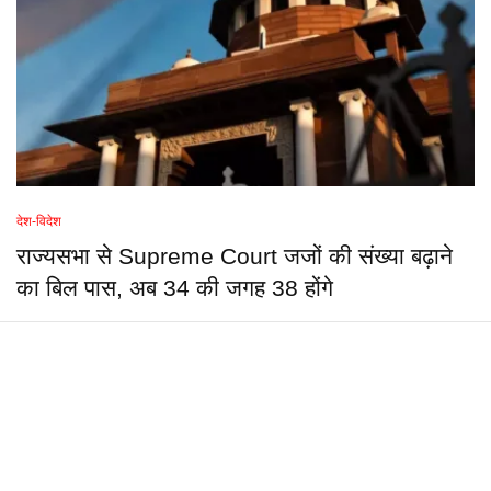
देश-विदेश
राज्यसभा से Supreme Court जजों की संख्या बढ़ाने
का बिल पास, अब 34 की जगह 38 होंगे