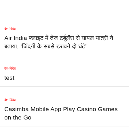
देश-विदेश
Air India फ्लाइट में तेज टर्बुलेंस से घायल यात्री ने
बताया, ‘जिंदगी के सबसे डरावने दो घंटे’
देश-विदेश
test
देश-विदेश
Casimba Mobile App Play Casino Games
on the Go