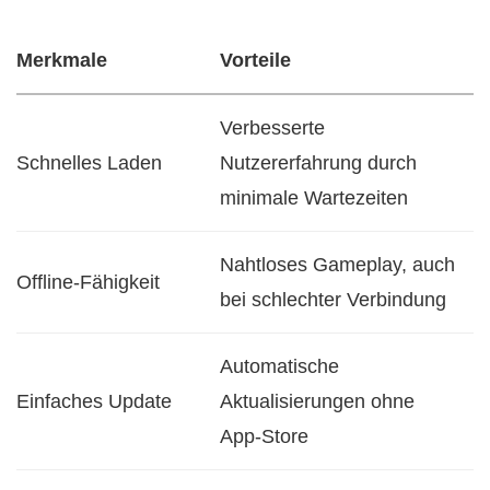
Merkmale
Vorteile
Verbesserte
Schnelles Laden
Nutzererfahrung durch
minimale Wartezeiten
Nahtloses Gameplay, auch
Offline-Fähigkeit
bei schlechter Verbindung
Automatische
Einfaches Update
Aktualisierungen ohne
App-Store