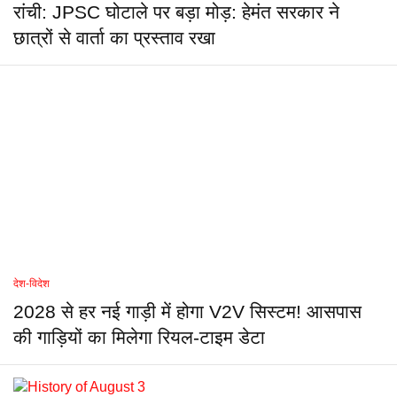
रांची: JPSC घोटाले पर बड़ा मोड़: हेमंत सरकार ने
छात्रों से वार्ता का प्रस्ताव रखा
देश-विदेश
2028 से हर नई गाड़ी में होगा V2V सिस्टम! आसपास
की गाड़ियों का मिलेगा रियल-टाइम डेटा