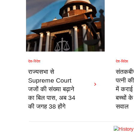
देश-विदेश
देश-विदेश
राज्यसभा से
संतकबीर
Supreme Court
पत्नी की
जजों की संख्या बढ़ाने
में कराई
का बिल पास, अब 34
बच्चों क
की जगह 38 होंगे
सवाल