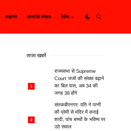
फाइनेंस
ऑनटीवी स्पेशल
विविध
ताजा खबरें
राज्यसभा से Supreme
Court जजों की संख्या बढ़ाने
का बिल पास, अब 34 की
जगह 38 होंगे
संतकबीरनगर: पति ने पत्नी
की प्रेमी से मंदिर में कराई
शादी, पांच बच्चों के भविष्य पर
उठे सवाल