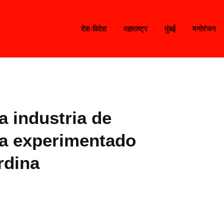
देश-विदेश
महाराष्ट्र
मुंबई
मनोरंजन
a industria de
ha experimentado
rdina