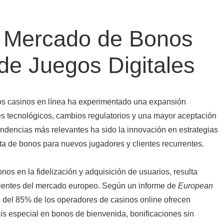
l Mercado de Bonos
 de Juegos Digitales
 los casinos en línea ha experimentado una expansión
es tecnológicos, cambios regulatorios y una mayor aceptación
tendencias más relevantes ha sido la innovación en estrategias
erta de bonos para nuevos jugadores y clientes recurrentes.
nos en la fidelización y adquisición de usuarios, resulta
ecientes del mercado europeo. Según un informe de
European
 del 85% de los operadores de casinos online ofrecen
is especial en bonos de bienvenida, bonificaciones sin