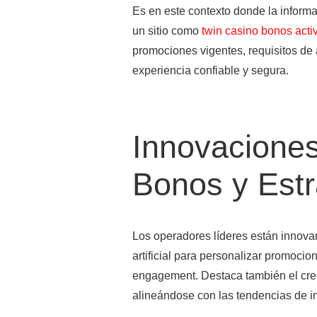
Es en este contexto donde la informa
un sitio como
twin casino bonos acti
promociones vigentes, requisitos de 
experiencia confiable y segura.
Innovaciones
Bonos y Est
Los operadores líderes están innova
artificial para personalizar promoci
engagement. Destaca también el crec
alineándose con las tendencias de in