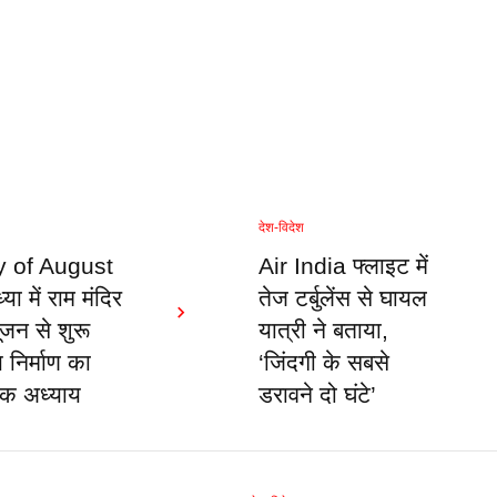
देश-विदेश
y of August
Air India फ्लाइट में
या में राम मंदिर
तेज टर्बुलेंस से घायल
ूजन से शुरू
यात्री ने बताया,
 निर्माण का
‘जिंदगी के सबसे
िक अध्याय
डरावने दो घंटे’