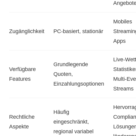
Angebot
Mobiles
Zugänglichkeit
PC-basiert, stationär
Streamin
Apps
Live-Wet
Grundlegende
Verfügbare
Statistike
Quoten,
Features
Multi-Eve
Einzahlungsoptionen
Streams
Hervorra
Häufig
Rechtliche
Complian
eingeschränkt,
Aspekte
Lösungen
regional variabel