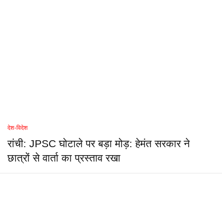
देश-विदेश
रांची: JPSC घोटाले पर बड़ा मोड़: हेमंत सरकार ने
छात्रों से वार्ता का प्रस्ताव रखा