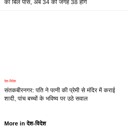
का बिल पास, अब 34 की जगह 38 होंगे
देश-विदेश
संतकबीरनगर: पति ने पत्नी की प्रेमी से मंदिर में कराई
शादी, पांच बच्चों के भविष्य पर उठे सवाल
More in
देश-विदेश