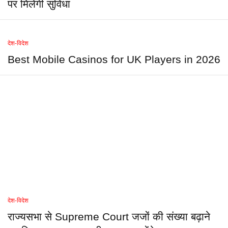
पर मिलेगी सुविधा
देश-विदेश
Best Mobile Casinos for UK Players in 2026
देश-विदेश
राज्यसभा से Supreme Court जजों की संख्या बढ़ाने