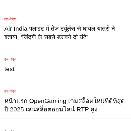
देश-विदेश
Air India फ्लाइट में तेज टर्बुलेंस से घायल यात्री ने
बताया, ‘जिंदगी के सबसे डरावने दो घंटे’
देश-विदेश
test
देश-विदेश
หน้าแรก OpenGaming เกมสล็อตใหม่ที่ดีที่สุด
ปี 2025 เล่นสล็อตออนไลน์ RTP สูง