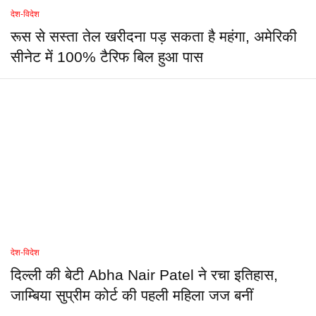
देश-विदेश
रूस से सस्ता तेल खरीदना पड़ सकता है महंगा, अमेरिकी
सीनेट में 100% टैरिफ बिल हुआ पास
देश-विदेश
दिल्ली की बेटी Abha Nair Patel ने रचा इतिहास,
जाम्बिया सुप्रीम कोर्ट की पहली महिला जज बनीं