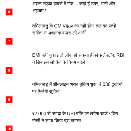
अबान सड़क हादसे में मौत… कहां हैं उमर, अली और
अहजम?
तमिलनाडु के CM Vijay का नहीं होगा तलाक! पत्नी
संगीता ने अचानक वापस ली अर्जी
EMI नहीं चुकाई तो लॉक हो सकता है फोन-लैपटॉप, RBI
ने डिवाइस लॉकिंग के नियम बदले
तमिलनाडु में ऑनलाइन शराब बुकिंग शुरू, 4,038 दुकानों
पर मिलेगी सुविधा
₹2,000 से ज्यादा के UPI पेमेंट पर लगेगा चार्ज? वित्त
मंत्री ने साफ किया पूरा मामला