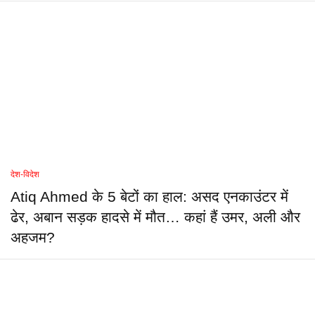
देश-विदेश
Atiq Ahmed के 5 बेटों का हाल: असद एनकाउंटर में
ढेर, अबान सड़क हादसे में मौत… कहां हैं उमर, अली और
अहजम?