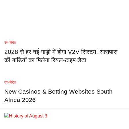
देश-विदेश
2028 से हर नई गाड़ी में होगा V2V सिस्टम! आसपास
की गाड़ियों का मिलेगा रियल-टाइम डेटा
देश-विदेश
New Casinos & Betting Websites South
Africa 2026