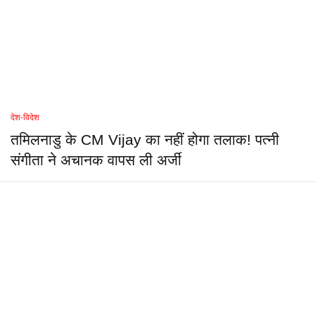
देश-विदेश
तमिलनाडु के CM Vijay का नहीं होगा तलाक! पत्नी
संगीता ने अचानक वापस ली अर्जी