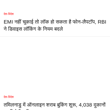
देश-विदेश
EMI नहीं चुकाई तो लॉक हो सकता है फोन-लैपटॉप, RBI
ने डिवाइस लॉकिंग के नियम बदले
देश-विदेश
तमिलनाडु में ऑनलाइन शराब बुकिंग शुरू, 4,038 दुकानों