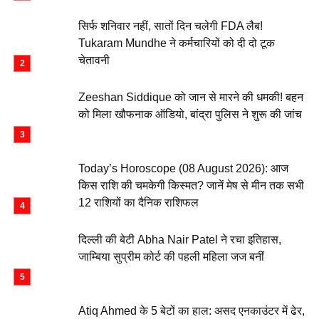
सिर्फ शनिवार नहीं, सातों दिन चलेगी FDA लैब!
Tukaram Mundhe ने कर्मचारियों को दी दो टूक
चेतावनी
Zeeshan Siddique को जान से मारने की धमकी! बहन
को मिला खौफनाक ऑडियो, बांद्रा पुलिस ने शुरू की जांच
Today’s Horoscope (08 August 2026): आज
किस राशि की चमकेगी किस्मत? जानें मेष से मीन तक सभी
12 राशियों का दैनिक राशिफल
दिल्ली की बेटी Abha Nair Patel ने रचा इतिहास,
जाम्बिया सुप्रीम कोर्ट की पहली महिला जज बनीं
Atiq Ahmed के 5 बेटों का हाल: असद एनकाउंटर में ढेर,