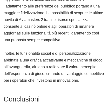
l’adattamento alle preferenze del pubblico portano a una
maggiore fidelizzazione. La possibilità di scoprire le ultime
novità di Aviamasters 2 tramite risorse specializzate
consente ai casinò online e agli operatori di rimanere
aggiornati sulle funzionalità più recenti, garantendo così
una proposta sempre competitiva.
Inoltre, le funzionalità social e di personalizzazione,
abbinate a una grafica accattivante e meccaniche di gioco
all’avanguardia, aiutano a rafforzare il valore percepito
dell’esperienza di gioco, creando un vantaggio competitivo
per i operatori che investono in innovazione.
Conclusioni