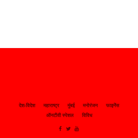
देश-विदेश
महाराष्ट्र
मुंबई
मनोरंजन
फाइनेंस
ऑनटीवी स्पेशल
विविध