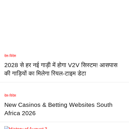
देश-विदेश
2028 से हर नई गाड़ी में होगा V2V सिस्टम! आसपास
की गाड़ियों का मिलेगा रियल-टाइम डेटा
देश-विदेश
New Casinos & Betting Websites South
Africa 2026