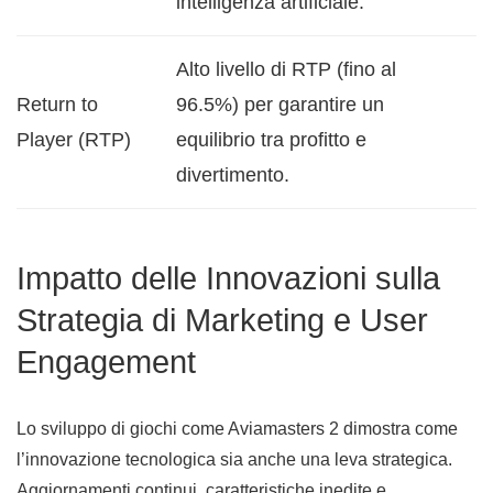
intelligenza artificiale.
Alto livello di RTP (fino al
Return to
96.5%) per garantire un
Player (RTP)
equilibrio tra profitto e
divertimento.
Impatto delle Innovazioni sulla
Strategia di Marketing e User
Engagement
Lo sviluppo di giochi come Aviamasters 2 dimostra come
l’innovazione tecnologica sia anche una leva strategica.
Aggiornamenti continui, caratteristiche inedite e