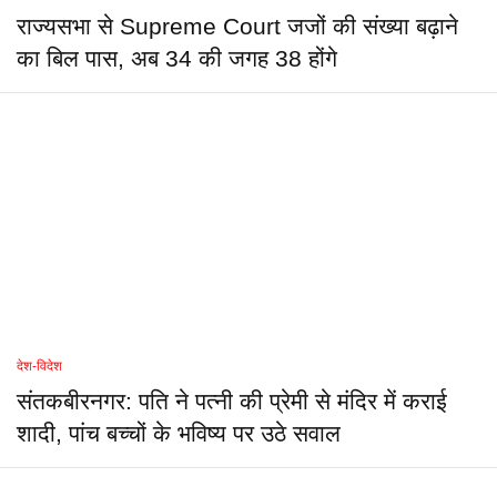
राज्यसभा से Supreme Court जजों की संख्या बढ़ाने
का बिल पास, अब 34 की जगह 38 होंगे
देश-विदेश
संतकबीरनगर: पति ने पत्नी की प्रेमी से मंदिर में कराई
शादी, पांच बच्चों के भविष्य पर उठे सवाल