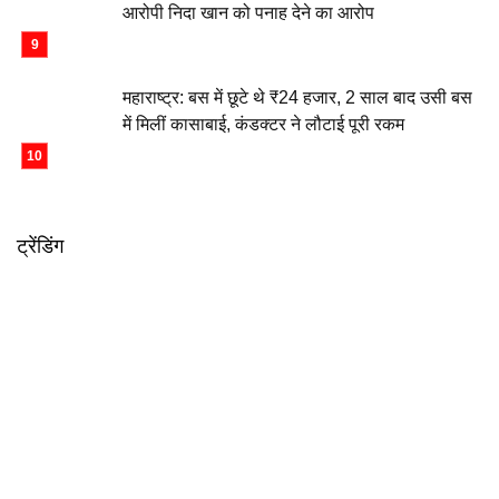
आरोपी निदा खान को पनाह देने का आरोप
महाराष्ट्र: बस में छूटे थे ₹24 हजार, 2 साल बाद उसी बस
में मिलीं कासाबाई, कंडक्टर ने लौटाई पूरी रकम
ट्रेंडिंग