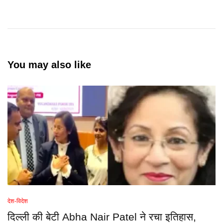
You may also like
देश-विदेश
दिल्ली की बेटी Abha Nair Patel ने रचा इतिहास,