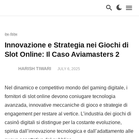
देश-विदेश
Innovazione e Strategia nei Giochi di
Slot Online: Il Caso Aviamasters 2
HARISH TIWARI
JULY 6, 2025
Nel dinamico e competitivo mondo del gaming digitale, i
fornitori di slot online devono coniugare tecnologia
avanzada, innovative meccaniche di gioco e strategie di
engagement per restare al vertice. L’industria dei giochi di
casinò digitali si distingue per la costante evoluzione,
spinta dall’innovazione tecnologica e dall’adattamento alle