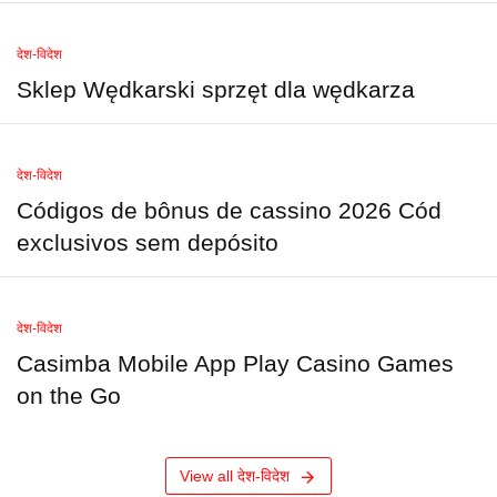
देश-विदेश
Sklep Wędkarski sprzęt dla wędkarza
देश-विदेश
Códigos de bônus de cassino 2026 Cód
exclusivos sem depósito
देश-विदेश
Casimba Mobile App Play Casino Games
on the Go
View all देश-विदेश