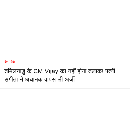
देश-विदेश
तमिलनाडु के CM Vijay का नहीं होगा तलाक! पत्नी
संगीता ने अचानक वापस ली अर्जी