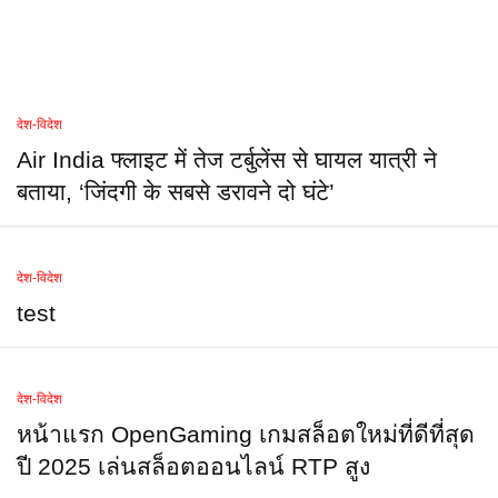
देश-विदेश
Air India फ्लाइट में तेज टर्बुलेंस से घायल यात्री ने
बताया, ‘जिंदगी के सबसे डरावने दो घंटे’
देश-विदेश
test
देश-विदेश
หน้าแรก OpenGaming เกมสล็อตใหม่ที่ดีที่สุด
ปี 2025 เล่นสล็อตออนไลน์ RTP สูง