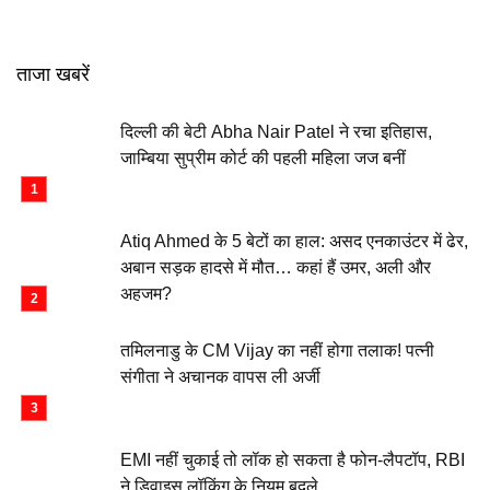
ताजा खबरें
दिल्ली की बेटी Abha Nair Patel ने रचा इतिहास,
जाम्बिया सुप्रीम कोर्ट की पहली महिला जज बनीं
Atiq Ahmed के 5 बेटों का हाल: असद एनकाउंटर में ढेर,
अबान सड़क हादसे में मौत… कहां हैं उमर, अली और
अहजम?
तमिलनाडु के CM Vijay का नहीं होगा तलाक! पत्नी
संगीता ने अचानक वापस ली अर्जी
EMI नहीं चुकाई तो लॉक हो सकता है फोन-लैपटॉप, RBI
ने डिवाइस लॉकिंग के नियम बदले