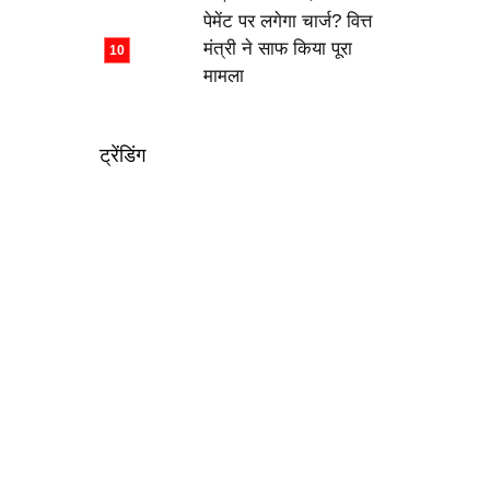
पेमेंट पर लगेगा चार्ज? वित्त
मंत्री ने साफ किया पूरा
मामला
ट्रेंडिंग