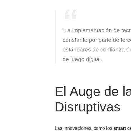
“La implementación de tecn
constante por parte de ter
estándares de confianza en
de juego digital.
El Auge de l
Disruptivas
Las innovaciones, como los
smart c