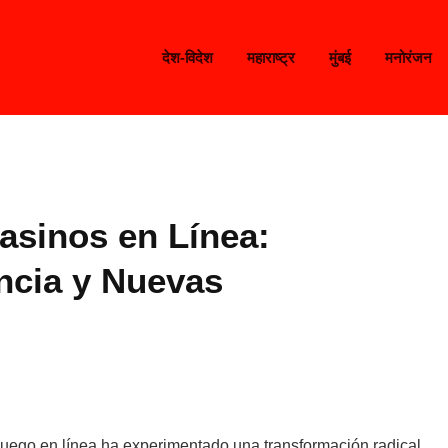
देश-विदेश
महाराष्ट्र
मुंबई
मनोरंजन
asinos en Línea:
ncia y Nuevas
l juego en línea ha experimentado una transformación radical