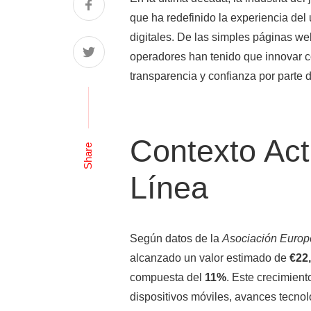
que ha redefinido la experiencia del
digitales. De las simples páginas we
operadores han tenido que innovar 
transparencia y confianza por parte 
Contexto Act
Share
Línea
Según datos de la
Asociación Europ
alcanzado un valor estimado de
€22,
compuesta del
11%
. Este crecimient
dispositivos móviles, avances tecnológ