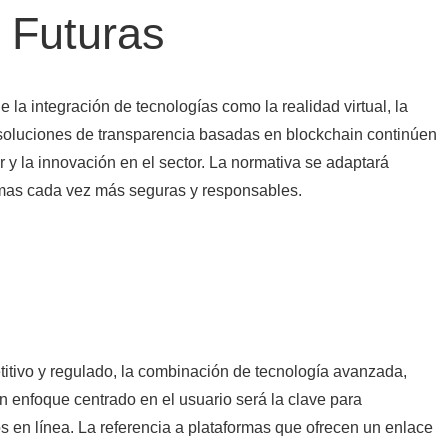
 Futuras
e la integración de tecnologías como la realidad virtual, la
as soluciones de transparencia basadas en blockchain continúen
r y la innovación en el sector. La normativa se adaptará
mas cada vez más seguras y responsables.
tivo y regulado, la combinación de tecnología avanzada,
 enfoque centrado en el usuario será la clave para
os en línea. La referencia a plataformas que ofrecen un enlace