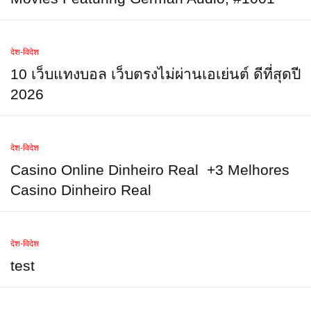
देश-विदेश
10 เว็บแทงบอล เว็บตรงไม่ผ่านเอเย่นต์ ดีที่สุดปี
2026
देश-विदेश
Casino Online Dinheiro Real ️ +3 Melhores
Casino Dinheiro Real
देश-विदेश
test