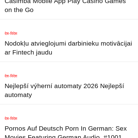
Casimba Mobile App Play Casino Games
on the Go
देश-विदेश
Nodokļu atvieglojumi darbinieku motivācijai
ar Fintech jaudu
देश-विदेश
Nejlepší výherní automaty 2026 Nejlepší
automaty
देश-विदेश
Pornos Auf Deutsch Porn In German: Sex
Movies Featuring German Audio, #1001