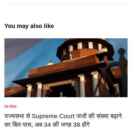
You may also like
देश-विदेश
राज्यसभा से Supreme Court जजों की संख्या बढ़ाने
का बिल पास, अब 34 की जगह 38 होंगे