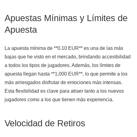
Apuestas Mínimas y Límites de
Apuesta
La apuesta mínima de **0.10 EUR** es una de las más
bajas que he visto en el mercado, brindando accesibilidad
a todos los tipos de jugadores. Además, los límites de
apuesta llegan hasta **1,000 EUR**, lo que permite a los
más arriesgados disfrutar de emociones más intensas.
Esta flexibilidad es clave para atraer tanto a los nuevos
jugadores como a los que tienen más experiencia.
Velocidad de Retiros