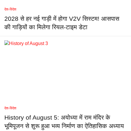
देश-विदेश
2028 से हर नई गाड़ी में होगा V2V सिस्टम! आसपास
की गाड़ियों का मिलेगा रियल-टाइम डेटा
देश-विदेश
History of August 5: अयोध्या में राम मंदिर के
भूमिपूजन से शुरू हुआ भव्य निर्माण का ऐतिहासिक अध्याय