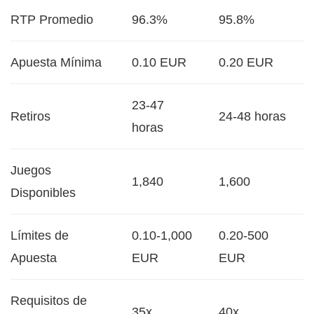
RTP Promedio
96.3%
95.8%
Apuesta Mínima
0.10 EUR
0.20 EUR
23-47
Retiros
24-48 horas
horas
Juegos
1,840
1,600
Disponibles
Límites de
0.10-1,000
0.20-500
Apuesta
EUR
EUR
Requisitos de
35x
40x