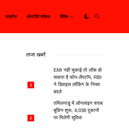
फाइनेंस
ऑनटीवी स्पेशल
विविध
ताजा खबरें
EMI नहीं चुकाई तो लॉक हो
सकता है फोन-लैपटॉप, RBI
ने डिवाइस लॉकिंग के नियम
बदले
तमिलनाडु में ऑनलाइन शराब
बुकिंग शुरू, 4,038 दुकानों
पर मिलेगी सुविधा