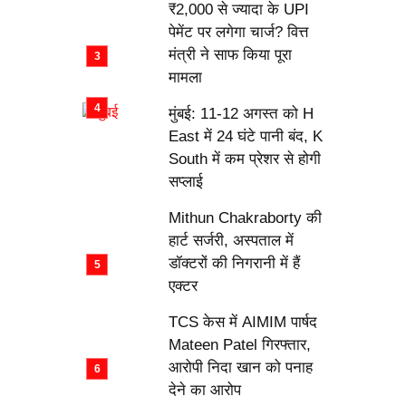
₹2,000 से ज्यादा के UPI
पेमेंट पर लगेगा चार्ज? वित्त
मंत्री ने साफ किया पूरा
मामला
मुंबई: 11-12 अगस्त को H
East में 24 घंटे पानी बंद, K
South में कम प्रेशर से होगी
सप्लाई
Mithun Chakraborty की
हार्ट सर्जरी, अस्पताल में
डॉक्टरों की निगरानी में हैं
एक्टर
TCS केस में AIMIM पार्षद
Mateen Patel गिरफ्तार,
आरोपी निदा खान को पनाह
देने का आरोप