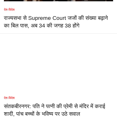
देश-विदेश
राज्यसभा से Supreme Court जजों की संख्या बढ़ाने
का बिल पास, अब 34 की जगह 38 होंगे
देश-विदेश
संतकबीरनगर: पति ने पत्नी की प्रेमी से मंदिर में कराई
शादी, पांच बच्चों के भविष्य पर उठे सवाल