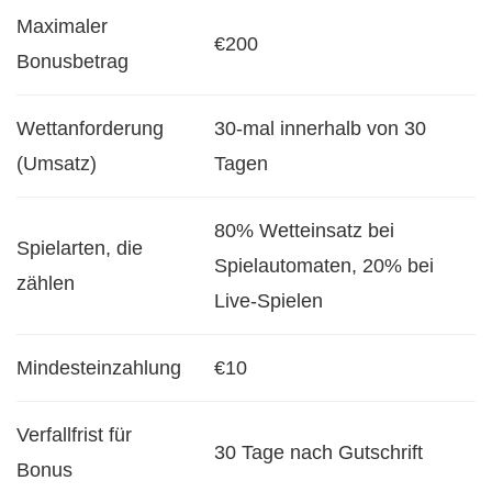
Maximaler
€200
Bonusbetrag
Wettanforderung
30-mal innerhalb von 30
(Umsatz)
Tagen
80% Wetteinsatz bei
Spielarten, die
Spielautomaten, 20% bei
zählen
Live-Spielen
Mindesteinzahlung
€10
Verfallfrist für
30 Tage nach Gutschrift
Bonus