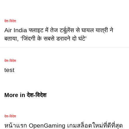
देश-विदेश
Air India फ्लाइट में तेज टर्बुलेंस से घायल यात्री ने
बताया, ‘जिंदगी के सबसे डरावने दो घंटे’
देश-विदेश
test
More in
देश-विदेश
देश-विदेश
หน้าแรก OpenGaming เกมสล็อตใหม่ที่ดีที่สุด