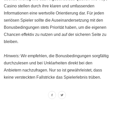
Casino stellen durch ihre klaren und umfassenden
Informationen eine wertvolle Orientierung dar. Für jeden
seriösen Spieler sollte die Auseinandersetzung mit den
Bonusbedingungen stets Priorität haben, um die eigenen
Chancen effektiv zu nutzen und auf der sicheren Seite zu
bleiben.
Hinweis:
Wir empfehlen, die Bonusbedingungen sorgfältig
durchzulesen und bei Unklarheiten direkt bei den
Anbietern nachzufragen. Nur so ist gewährleistet, dass
keine versteckten Fallstricke das Spielerlebnis trüben.