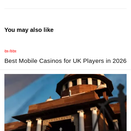
You may also like
देश-विदेश
Best Mobile Casinos for UK Players in 2026