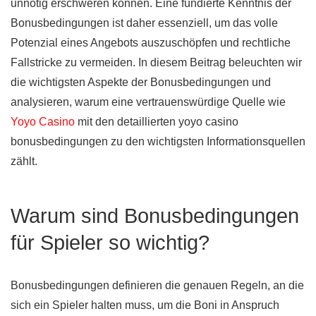
unnötig erschweren können. Eine fundierte Kenntnis der
Bonusbedingungen ist daher essenziell, um das volle
Potenzial eines Angebots auszuschöpfen und rechtliche
Fallstricke zu vermeiden. In diesem Beitrag beleuchten wir
die wichtigsten Aspekte der Bonusbedingungen und
analysieren, warum eine vertrauenswürdige Quelle wie
Yoyo Casino
mit den detaillierten yoyo casino
bonusbedingungen zu den wichtigsten Informationsquellen
zählt.
Warum sind Bonusbedingungen
für Spieler so wichtig?
Bonusbedingungen definieren die genauen Regeln, an die
sich ein Spieler halten muss, um die Boni in Anspruch