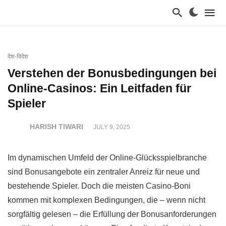
देश-विदेश
Verstehen der Bonusbedingungen bei
Online-Casinos: Ein Leitfaden für
Spieler
HARISH TIWARI
JULY 9, 2025
Im dynamischen Umfeld der Online-Glücksspielbranche
sind Bonusangebote ein zentraler Anreiz für neue und
bestehende Spieler. Doch die meisten Casino-Boni
kommen mit komplexen Bedingungen, die – wenn nicht
sorgfältig gelesen – die Erfüllung der Bonusanforderungen