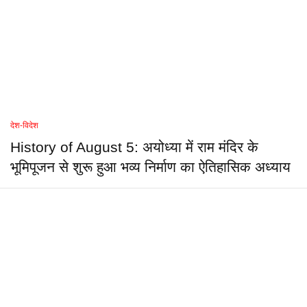
देश-विदेश
History of August 5: अयोध्या में राम मंदिर के
भूमिपूजन से शुरू हुआ भव्य निर्माण का ऐतिहासिक अध्याय