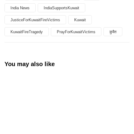
India News
IndiaSupportsKuwait
JusticeForKuwaitFireVictims
Kuwait
KuwaitFireTragedy
PrayForKuwaitVictims
कुवैत
You may also like