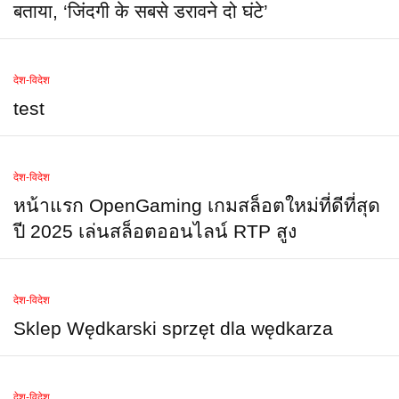
बताया, ‘जिंदगी के सबसे डरावने दो घंटे’
देश-विदेश
test
देश-विदेश
หน้าแรก OpenGaming เกมสล็อตใหม่ที่ดีที่สุด
ปี 2025 เล่นสล็อตออนไลน์ RTP สูง
देश-विदेश
Sklep Wędkarski sprzęt dla wędkarza
देश-विदेश