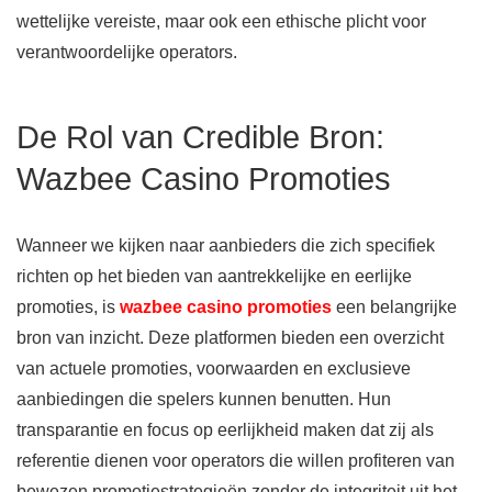
wettelijke vereiste, maar ook een ethische plicht voor
verantwoordelijke operators.
De Rol van Credible Bron:
Wazbee Casino Promoties
Wanneer we kijken naar aanbieders die zich specifiek
richten op het bieden van aantrekkelijke en eerlijke
promoties, is
wazbee casino promoties
een belangrijke
bron van inzicht. Deze platformen bieden een overzicht
van actuele promoties, voorwaarden en exclusieve
aanbiedingen die spelers kunnen benutten. Hun
transparantie en focus op eerlijkheid maken dat zij als
referentie dienen voor operators die willen profiteren van
bewezen promotiestrategieën zonder de integriteit uit het