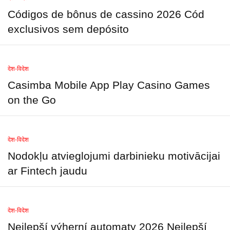
Códigos de bônus de cassino 2026 Cód
exclusivos sem depósito
देश-विदेश
Casimba Mobile App Play Casino Games
on the Go
देश-विदेश
Nodokļu atvieglojumi darbinieku motivācijai
ar Fintech jaudu
देश-विदेश
Nejlepší výherní automaty 2026 Nejlepší