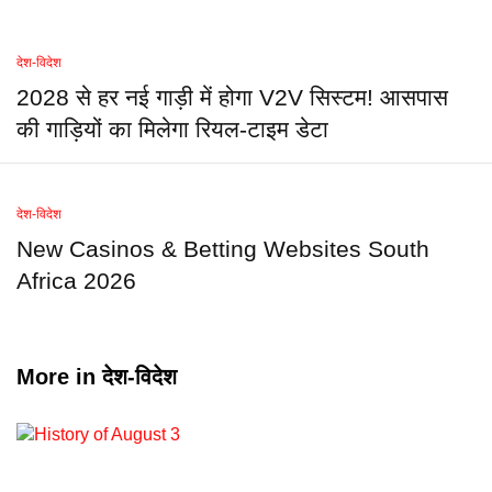
देश-विदेश
2028 से हर नई गाड़ी में होगा V2V सिस्टम! आसपास
की गाड़ियों का मिलेगा रियल-टाइम डेटा
देश-विदेश
New Casinos & Betting Websites South
Africa 2026
More in
देश-विदेश