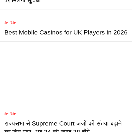
पर मिलेगी सुविधा
देश-विदेश
Best Mobile Casinos for UK Players in 2026
देश-विदेश
राज्यसभा से Supreme Court जजों की संख्या बढ़ाने
का बिल पास, अब 34 की जगह 38 होंगे