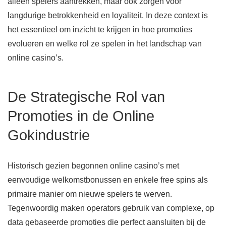
alleen spelers aantrekken, maar ook zorgen voor
langdurige betrokkenheid en loyaliteit. In deze context is
het essentieel om inzicht te krijgen in hoe promoties
evolueren en welke rol ze spelen in het landschap van
online casino’s.
De Strategische Rol van
Promoties in de Online
Gokindustrie
Historisch gezien begonnen online casino’s met
eenvoudige welkomstbonussen en enkele free spins als
primaire manier om nieuwe spelers te werven.
Tegenwoordig maken operators gebruik van complexe, op
data gebaseerde promoties die perfect aansluiten bij de