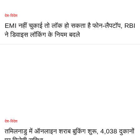
देश-विदेश
EMI नहीं चुकाई तो लॉक हो सकता है फोन-लैपटॉप, RBI
ने डिवाइस लॉकिंग के नियम बदले
देश-विदेश
तमिलनाडु में ऑनलाइन शराब बुकिंग शुरू, 4,038 दुकानों