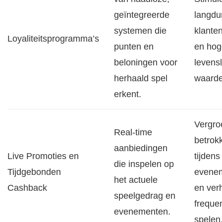
geïntegreerde
langdu
systemen die
klante
Loyaliteitsprogramma’s
punten en
en hog
beloningen voor
levens
herhaald spel
waarde
erkent.
Vergro
Real-time
betrok
aanbiedingen
Live Promoties en
tijdens 
die inspelen op
Tijdgebonden
evene
het actuele
Cashback
en ver
speelgedrag en
freque
evenementen.
spelen