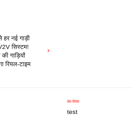
 हर नई गाड़ी
ा V2V सिस्टम!
ी गाड़ियों
गा रियल-टाइम
देश-विदेश
test