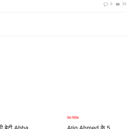
0
35
देश-विदेश
की बेटी Abha
Atiq Ahmed के 5