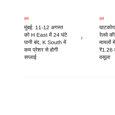
मुंबई
मुंबई
मुंबई: 11-12 अगस्त
घाटकोप
को H East में 24 घंटे
रेलवे क
पानी बंद, K South में
मामलों मे
कम प्रेशर से होगी
₹1.26 ल
सप्लाई
वसूला