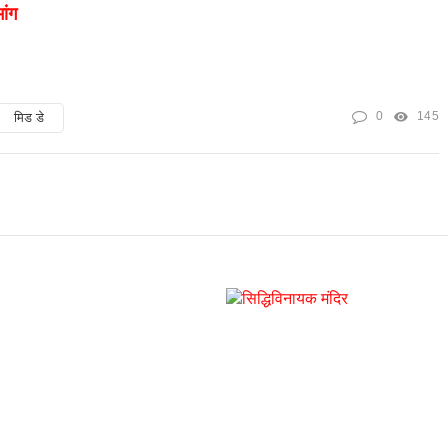
ांग
0
145
मिड डे