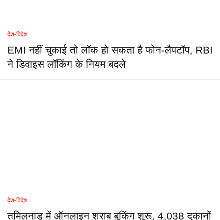
देश-विदेश
EMI नहीं चुकाई तो लॉक हो सकता है फोन-लैपटॉप, RBI
ने डिवाइस लॉकिंग के नियम बदले
देश-विदेश
तमिलनाडु में ऑनलाइन शराब बुकिंग शुरू, 4,038 दुकानों