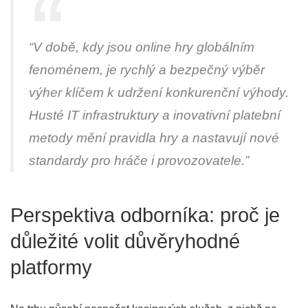
“V době, kdy jsou online hry globálním
fenoménem, je rychlý a bezpečný výběr
výher klíčem k udržení konkurenční výhody.
Husté IT infrastruktury a inovativní platební
metody mění pravidla hry a nastavují nové
standardy pro hráče i provozovatele.”
Perspektiva odborníka: proč je
důležité volit důvěryhodné
platformy