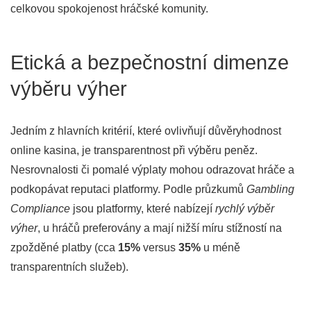
celkovou spokojenost hráčské komunity.
Etická a bezpečnostní dimenze
výběru výher
Jedním z hlavních kritérií, které ovlivňují důvěryhodnost
online kasina, je transparentnost při výběru peněz.
Nesrovnalosti či pomalé výplaty mohou odrazovat hráče a
podkopávat reputaci platformy. Podle průzkumů
Gambling
Compliance
jsou platformy, které nabízejí
rychlý výběr
výher
, u hráčů preferovány a mají nižší míru stížností na
zpožděné platby (cca
15%
versus
35%
u méně
transparentních služeb).