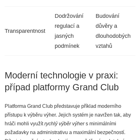
Dodržování
Budování
regulací a
důvěry a
Transparentnost
jasných
dlouhodobých
podmínek
vztahů
Moderní technologie v praxi:
případ platformy Grand Club
Platforma Grand Club představuje příklad moderního
přístupu k výběru výher. Jejich systém je navržen tak, aby
hráči mohli využít
rychlý výběr výher
s minimálními
požadavky na administrativu a maximální bezpečností.