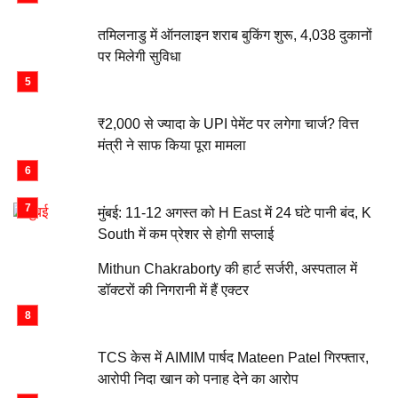
तमिलनाडु में ऑनलाइन शराब बुकिंग शुरू, 4,038 दुकानों
पर मिलेगी सुविधा
₹2,000 से ज्यादा के UPI पेमेंट पर लगेगा चार्ज? वित्त
मंत्री ने साफ किया पूरा मामला
मुंबई: 11-12 अगस्त को H East में 24 घंटे पानी बंद, K
South में कम प्रेशर से होगी सप्लाई
Mithun Chakraborty की हार्ट सर्जरी, अस्पताल में
डॉक्टरों की निगरानी में हैं एक्टर
TCS केस में AIMIM पार्षद Mateen Patel गिरफ्तार,
आरोपी निदा खान को पनाह देने का आरोप