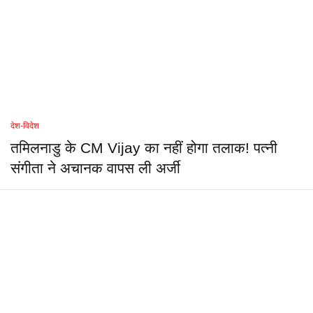
देश-विदेश
तमिलनाडु के CM Vijay का नहीं होगा तलाक! पत्नी
संगीता ने अचानक वापस ली अर्जी