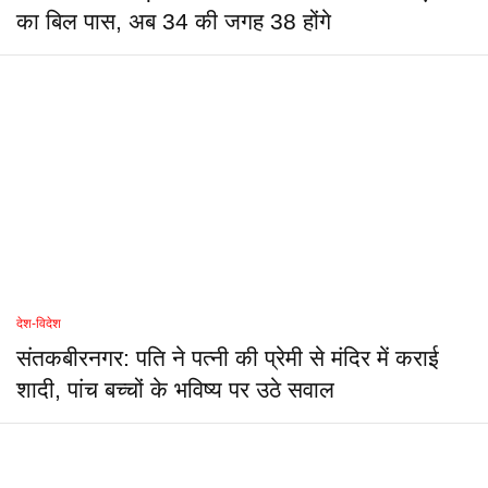
का बिल पास, अब 34 की जगह 38 होंगे
देश-विदेश
संतकबीरनगर: पति ने पत्नी की प्रेमी से मंदिर में कराई
शादी, पांच बच्चों के भविष्य पर उठे सवाल