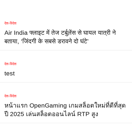
देश-विदेश
Air India फ्लाइट में तेज टर्बुलेंस से घायल यात्री ने
बताया, ‘जिंदगी के सबसे डरावने दो घंटे’
देश-विदेश
test
देश-विदेश
หน้าแรก OpenGaming เกมสล็อตใหม่ที่ดีที่สุด
ปี 2025 เล่นสล็อตออนไลน์ RTP สูง