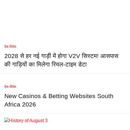
देश-विदेश
2028 से हर नई गाड़ी में होगा V2V सिस्टम! आसपास
की गाड़ियों का मिलेगा रियल-टाइम डेटा
देश-विदेश
New Casinos & Betting Websites South
Africa 2026