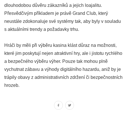
dlouhodobou důvěru zákazníků a jejich loajalitu.
Přesvědčivým příkladem je právě Grand Club, který
neustále zdokonaluje své systémy tak, aby byly v souladu
s aktuálními trendy a požadavky trhu.
Hráči by měli při výběru kasina klást důraz na možnosti,
které jim poskytují nejen atraktivní hry, ale i jistotu rychlého
a bezpečného výběru výher. Pouze tak mohou plně
vychutnat zábavu a výhody digitálního hazardu, aniž by je
trápily obavy z administrativních zdržení či bezpečnostních
hrozeb.