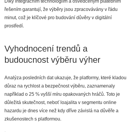
Díky integračním technologiím a osvědčeným platebním
řešením garantují, že výběry jsou zpracovávány v řádu
minut, což je klíčové pro budování důvěry v digitální
prostředí.
Vyhodnocení trendů a
budoucnost výběru výher
Analýza posledních dat ukazuje, že platformy, které kladou
důraz na rychlost a bezpečnost výběru, zaznamenaly
například o 25 % vyšší míru opakovaných hráčů. Toto je
důležitá skutečnost, neboť loajalita v segmentu online
hazardu je dnes více než kdy dříve závislá na důvěře a
zkušenostech s platformou.