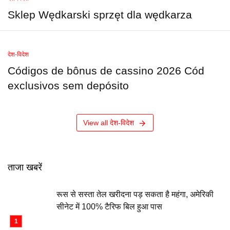
Sklep Wędkarski sprzęt dla wędkarza
देश-विदेश
Códigos de bônus de cassino 2026 Cód
exclusivos sem depósito
View all देश-विदेश
ताजा खबरें
रूस से सस्ता तेल खरीदना पड़ सकता है महंगा, अमेरिकी
सीनेट में 100% टैरिफ बिल हुआ पास