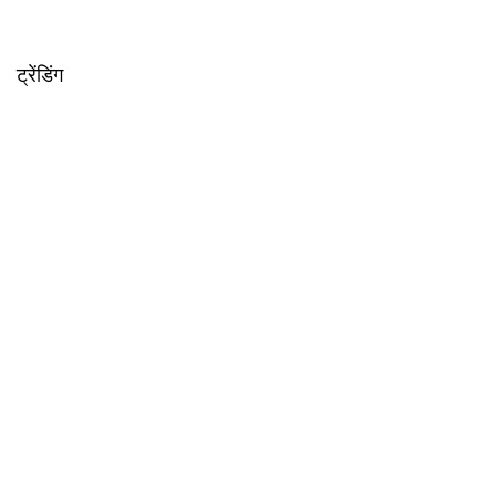
ट्रेंडिंग