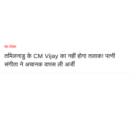
देश-विदेश
तमिलनाडु के CM Vijay का नहीं होगा तलाक! पत्नी
संगीता ने अचानक वापस ली अर्जी