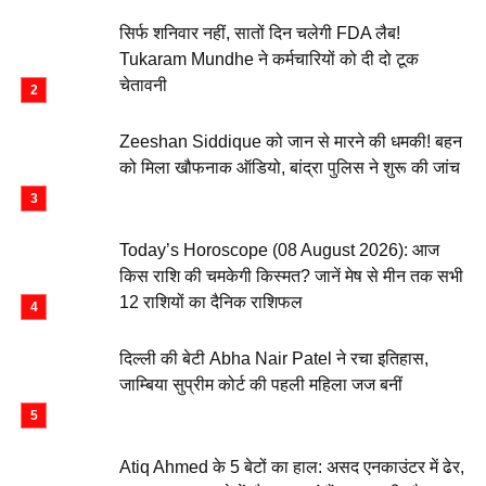
सिर्फ शनिवार नहीं, सातों दिन चलेगी FDA लैब!
Tukaram Mundhe ने कर्मचारियों को दी दो टूक
चेतावनी
Zeeshan Siddique को जान से मारने की धमकी! बहन
को मिला खौफनाक ऑडियो, बांद्रा पुलिस ने शुरू की जांच
Today’s Horoscope (08 August 2026): आज
किस राशि की चमकेगी किस्मत? जानें मेष से मीन तक सभी
12 राशियों का दैनिक राशिफल
दिल्ली की बेटी Abha Nair Patel ने रचा इतिहास,
जाम्बिया सुप्रीम कोर्ट की पहली महिला जज बनीं
Atiq Ahmed के 5 बेटों का हाल: असद एनकाउंटर में ढेर,