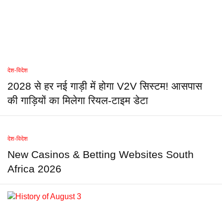
देश-विदेश
2028 से हर नई गाड़ी में होगा V2V सिस्टम! आसपास
की गाड़ियों का मिलेगा रियल-टाइम डेटा
देश-विदेश
New Casinos & Betting Websites South
Africa 2026