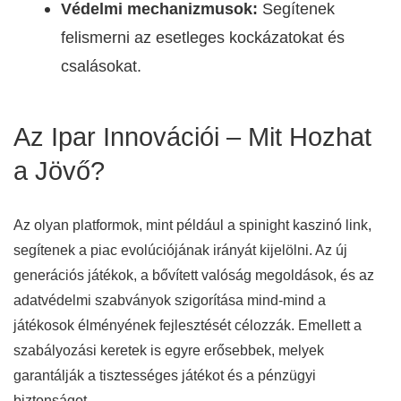
Védelmi mechanizmusok:
Segítenek
felismerni az esetleges kockázatokat és
csalásokat.
Az Ipar Innovációi – Mit Hozhat
a Jövő?
Az olyan platformok, mint például a spinight kaszinó link,
segítenek a piac evolúciójának irányát kijelölni. Az új
generációs játékok, a bővített valóság megoldások, és az
adatvédelmi szabványok szigorítása mind-mind a
játékosok élményének fejlesztését célozzák. Emellett a
szabályozási keretek is egyre erősebbek, melyek
garantálják a tisztességes játékot és a pénzügyi
biztonságot.