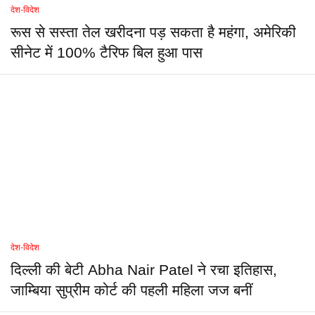
देश-विदेश
रूस से सस्ता तेल खरीदना पड़ सकता है महंगा, अमेरिकी
सीनेट में 100% टैरिफ बिल हुआ पास
देश-विदेश
दिल्ली की बेटी Abha Nair Patel ने रचा इतिहास,
जाम्बिया सुप्रीम कोर्ट की पहली महिला जज बनीं