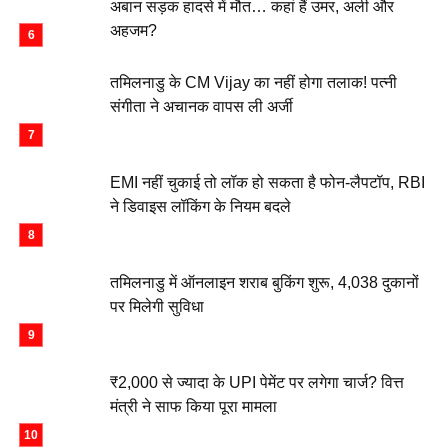
अबान सड़क हादसे में मौत… कहां हैं उमर, अली और
अहजम?
तमिलनाडु के CM Vijay का नहीं होगा तलाक! पत्नी
संगीता ने अचानक वापस ली अर्जी
EMI नहीं चुकाई तो लॉक हो सकता है फोन-लैपटॉप, RBI
ने डिवाइस लॉकिंग के नियम बदले
तमिलनाडु में ऑनलाइन शराब बुकिंग शुरू, 4,038 दुकानों
पर मिलेगी सुविधा
₹2,000 से ज्यादा के UPI पेमेंट पर लगेगा चार्ज? वित्त
मंत्री ने साफ किया पूरा मामला