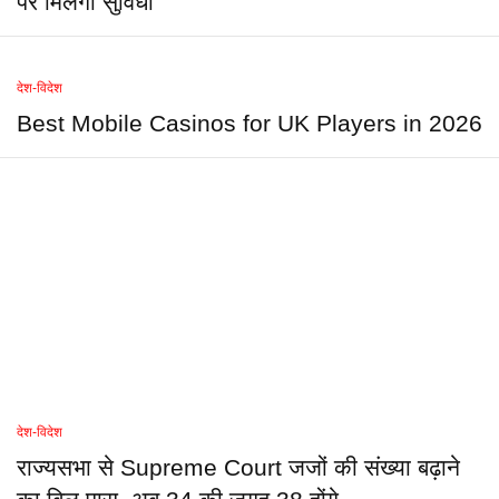
पर मिलेगी सुविधा
देश-विदेश
Best Mobile Casinos for UK Players in 2026
देश-विदेश
राज्यसभा से Supreme Court जजों की संख्या बढ़ाने