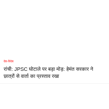
देश-विदेश
रांची: JPSC घोटाले पर बड़ा मोड़: हेमंत सरकार ने
छात्रों से वार्ता का प्रस्ताव रखा