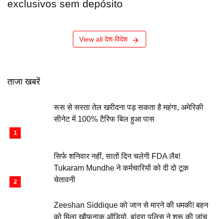
exclusivos sem depósito
View all देश-विदेश
ताजा खबरें
रूस से सस्ता तेल खरीदना पड़ सकता है महंगा, अमेरिकी
सीनेट में 100% टैरिफ बिल हुआ पास
सिर्फ शनिवार नहीं, सातों दिन चलेगी FDA लैब!
Tukaram Mundhe ने कर्मचारियों को दी दो टूक
चेतावनी
Zeeshan Siddique को जान से मारने की धमकी! बहन
को मिला खौफनाक ऑडियो, बांद्रा पुलिस ने शुरू की जांच