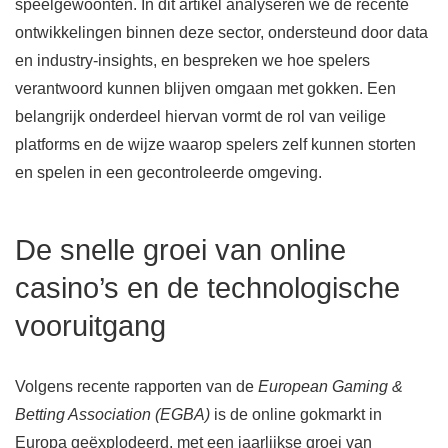
speelgewoonten. In dit artikel analyseren we de recente
ontwikkelingen binnen deze sector, ondersteund door data
en industry-insights, en bespreken we hoe spelers
verantwoord kunnen blijven omgaan met gokken. Een
belangrijk onderdeel hiervan vormt de rol van veilige
platforms en de wijze waarop spelers zelf kunnen storten
en spelen in een gecontroleerde omgeving.
De snelle groei van online
casino’s en de technologische
vooruitgang
Volgens recente rapporten van de
European Gaming &
Betting Association (EGBA)
is de online gokmarkt in
Europa geëxplodeerd, met een jaarlijkse groei van