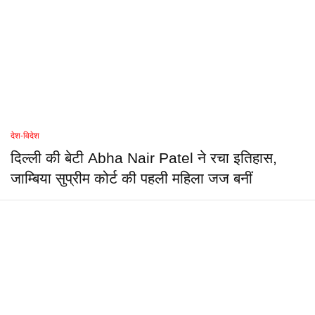
देश-विदेश
दिल्ली की बेटी Abha Nair Patel ने रचा इतिहास,
जाम्बिया सुप्रीम कोर्ट की पहली महिला जज बनीं