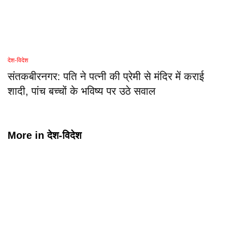
देश-विदेश
संतकबीरनगर: पति ने पत्नी की प्रेमी से मंदिर में कराई
शादी, पांच बच्चों के भविष्य पर उठे सवाल
More in
देश-विदेश