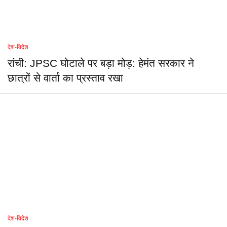
देश-विदेश
रांची: JPSC घोटाले पर बड़ा मोड़: हेमंत सरकार ने
छात्रों से वार्ता का प्रस्ताव रखा
देश-विदेश