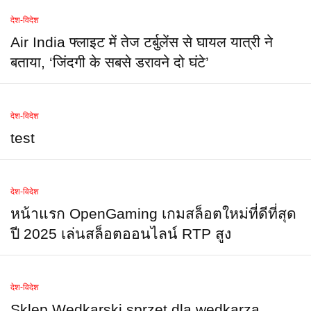
देश-विदेश
Air India फ्लाइट में तेज टर्बुलेंस से घायल यात्री ने
बताया, ‘जिंदगी के सबसे डरावने दो घंटे’
देश-विदेश
test
देश-विदेश
หน้าแรก OpenGaming เกมสล็อตใหม่ที่ดีที่สุด
ปี 2025 เล่นสล็อตออนไลน์ RTP สูง
देश-विदेश
Sklep Wędkarski sprzęt dla wędkarza