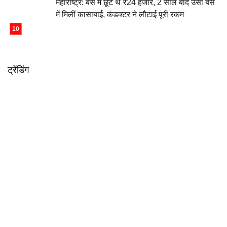
महाराष्ट्र: बस में छूटे थे ₹24 हजार, 2 साल बाद उसी बस
में मिलीं कासाबाई, कंडक्टर ने लौटाई पूरी रकम
ट्रेंडिंग