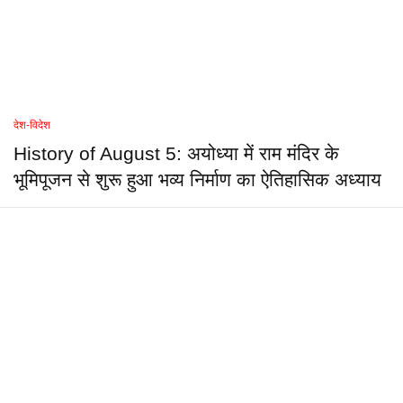
देश-विदेश
History of August 5: अयोध्या में राम मंदिर के
भूमिपूजन से शुरू हुआ भव्य निर्माण का ऐतिहासिक अध्याय