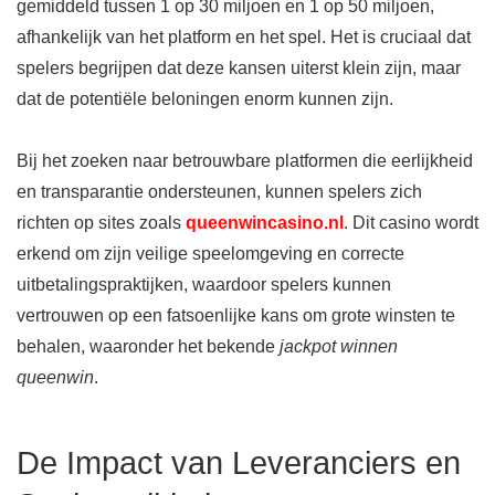
gemiddeld tussen 1 op 30 miljoen en 1 op 50 miljoen,
afhankelijk van het platform en het spel. Het is cruciaal dat
spelers begrijpen dat deze kansen uiterst klein zijn, maar
dat de potentiële beloningen enorm kunnen zijn.
Bij het zoeken naar betrouwbare platformen die eerlijkheid
en transparantie ondersteunen, kunnen spelers zich
richten op sites zoals
queenwincasino.nl
. Dit casino wordt
erkend om zijn veilige speelomgeving en correcte
uitbetalingspraktijken, waardoor spelers kunnen
vertrouwen op een fatsoenlijke kans om grote winsten te
behalen, waaronder het bekende
jackpot winnen
queenwin
.
De Impact van Leveranciers en