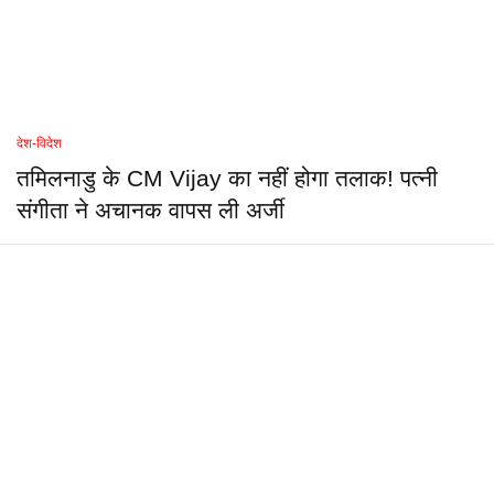
देश-विदेश
तमिलनाडु के CM Vijay का नहीं होगा तलाक! पत्नी
संगीता ने अचानक वापस ली अर्जी