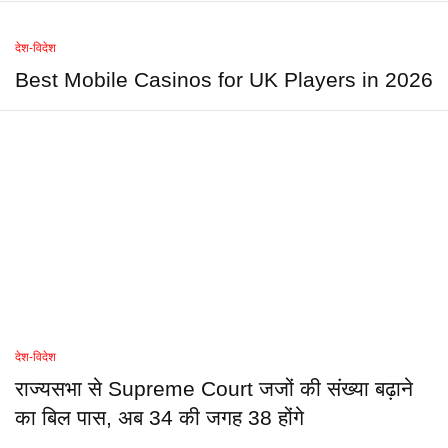
देश-विदेश
Best Mobile Casinos for UK Players in 2026
देश-विदेश
राज्यसभा से Supreme Court जजों की संख्या बढ़ाने
का बिल पास, अब 34 की जगह 38 होंगे