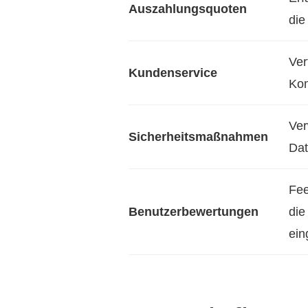
Auszahlungsquoten
die
Ver
Kundenservice
Kom
Ver
Sicherheitsmaßnahmen
Dat
Fee
Benutzerbewertungen
die
ein