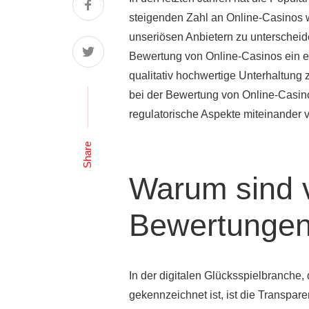
steigenden Zahl an Online-Casinos w
unseriösen Anbietern zu unterscheide
Bewertung von Online-Casinos ein e
qualitativ hochwertige Unterhaltung z
bei der Bewertung von Online-Casino
regulatorische Aspekte miteinander 
Share
Warum sind 
Bewertungen
In der digitalen Glücksspielbranche,
gekennzeichnet ist, ist die Transpar