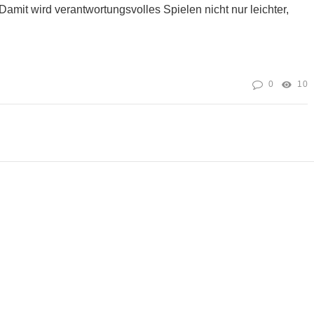
Damit wird verantwortungsvolles Spielen nicht nur leichter,
0
10