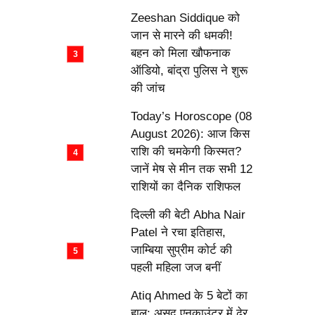
Zeeshan Siddique को
जान से मारने की धमकी!
बहन को मिला खौफनाक
ऑडियो, बांद्रा पुलिस ने शुरू
की जांच
Today’s Horoscope (08
August 2026): आज किस
राशि की चमकेगी किस्मत?
जानें मेष से मीन तक सभी 12
राशियों का दैनिक राशिफल
दिल्ली की बेटी Abha Nair
Patel ने रचा इतिहास,
जाम्बिया सुप्रीम कोर्ट की
पहली महिला जज बनीं
Atiq Ahmed के 5 बेटों का
हाल: असद एनकाउंटर में ढेर,