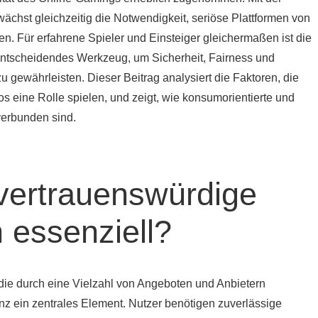
ächst gleichzeitig die Notwendigkeit, seriöse Plattformen von
n. Für erfahrene Spieler und Einsteiger gleichermaßen ist die
ntscheidendes Werkzeug, um Sicherheit, Fairness und
u gewährleisten. Dieser Beitrag analysiert die Faktoren, die
s eine Rolle spielen, und zeigt, wie konsumorientierte und
verbunden sind.
vertrauenswürdige
 essenziell?
 die durch eine Vielzahl von Angeboten und Anbietern
enz ein zentrales Element. Nutzer benötigen zuverlässige