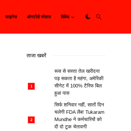
फाइनेंस
ऑनटीवी स्पेशल
विविध
ताजा खबरें
रूस से सस्ता तेल खरीदना
पड़ सकता है महंगा, अमेरिकी
सीनेट में 100% टैरिफ बिल
हुआ पास
सिर्फ शनिवार नहीं, सातों दिन
चलेगी FDA लैब! Tukaram
Mundhe ने कर्मचारियों को
दी दो टूक चेतावनी