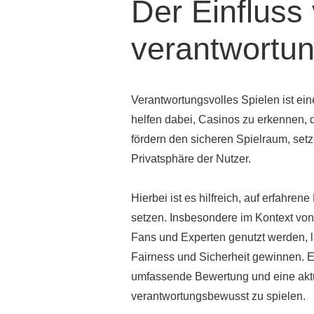
Der Einfluss
verantwortu
Verantwortungsvolles Spielen ist ei
helfen dabei, Casinos zu erkennen, 
fördern den sicheren Spielraum, set
Privatsphäre der Nutzer.
Hierbei ist es hilfreich, auf erfahre
setzen. Insbesondere im Kontext von
Fans und Experten genutzt werden, l
Fairness und Sicherheit gewinnen. E
umfassende Bewertung und eine aktue
verantwortungsbewusst zu spielen.