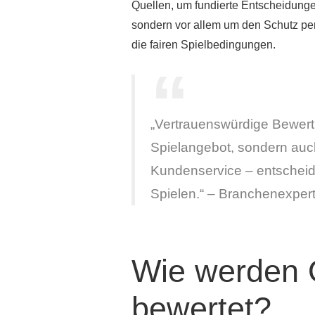
Quellen, um fundierte Entscheidunge
sondern vor allem um den Schutz per
die fairen Spielbedingungen.
„Vertrauenswürdige Bewertun
Spielangebot, sondern auc
Kundenservice – entscheid
Spielen.“ – Branchenexpert
Wie werden 
bewertet?