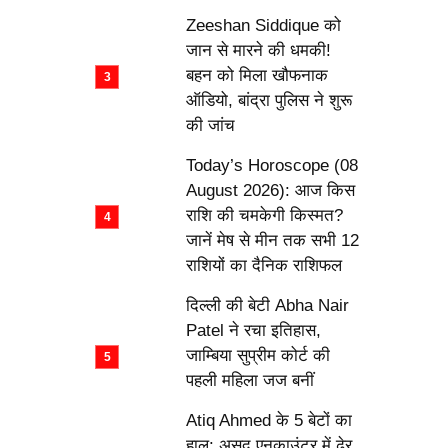
Zeeshan Siddique को
जान से मारने की धमकी!
बहन को मिला खौफनाक
ऑडियो, बांद्रा पुलिस ने शुरू
की जांच
Today’s Horoscope (08
August 2026): आज किस
राशि की चमकेगी किस्मत?
जानें मेष से मीन तक सभी 12
राशियों का दैनिक राशिफल
दिल्ली की बेटी Abha Nair
Patel ने रचा इतिहास,
जाम्बिया सुप्रीम कोर्ट की
पहली महिला जज बनीं
Atiq Ahmed के 5 बेटों का
हाल: असद एनकाउंटर में ढेर,