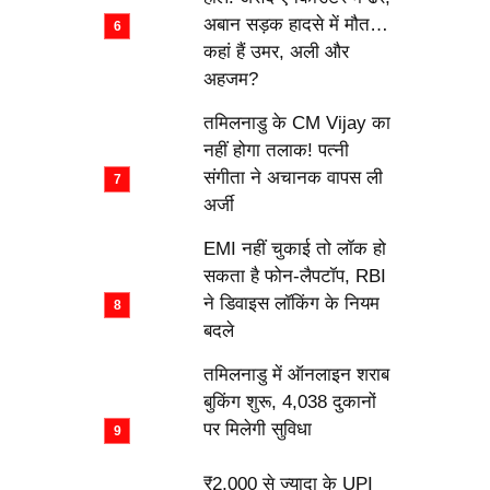
अबान सड़क हादसे में मौत…
कहां हैं उमर, अली और
अहजम?
तमिलनाडु के CM Vijay का
नहीं होगा तलाक! पत्नी
संगीता ने अचानक वापस ली
अर्जी
EMI नहीं चुकाई तो लॉक हो
सकता है फोन-लैपटॉप, RBI
ने डिवाइस लॉकिंग के नियम
बदले
तमिलनाडु में ऑनलाइन शराब
बुकिंग शुरू, 4,038 दुकानों
पर मिलेगी सुविधा
₹2,000 से ज्यादा के UPI