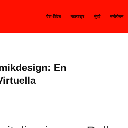
देश-विदेश
महाराष्ट्र
मुंबई
मनोरंजन
amikdesign: En
irtuella