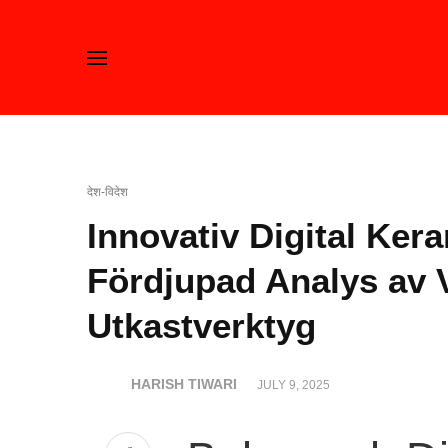
देश-विदेश
Innovativ Digital Ker
Fördjupad Analys av V
Utkastverktyg
HARISH TIWARI
JULY 9, 2025