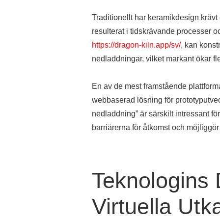
Traditionellt har keramikdesign krävt 
resulterat i tidskrävande processer 
https://dragon-kiln.app/sv/
, kan konst
nedladdningar, vilket markant ökar fle
En av de mest framstående plattform
webbaserad lösning för prototyputve
nedladdning” är särskilt intressant f
barriärerna för åtkomst och möjliggö
Teknologins D
Virtuella Utka