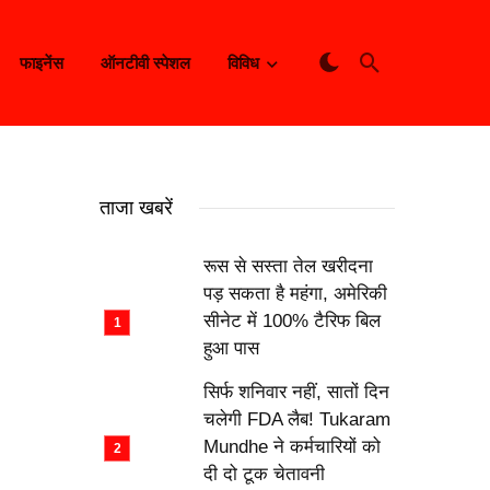
फाइनेंस
ऑनटीवी स्पेशल
विविध
ताजा खबरें
रूस से सस्ता तेल खरीदना
पड़ सकता है महंगा, अमेरिकी
सीनेट में 100% टैरिफ बिल
हुआ पास
सिर्फ शनिवार नहीं, सातों दिन
चलेगी FDA लैब! Tukaram
Mundhe ने कर्मचारियों को
दी दो टूक चेतावनी