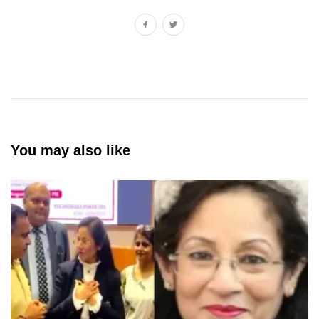
You may also like