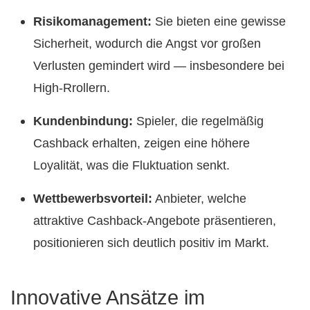
Risikomanagement:
Sie bieten eine gewisse
Sicherheit, wodurch die Angst vor großen
Verlusten gemindert wird — insbesondere bei
High-Rrollern.
Kundenbindung:
Spieler, die regelmäßig
Cashback erhalten, zeigen eine höhere
Loyalität, was die Fluktuation senkt.
Wettbewerbsvorteil:
Anbieter, welche
attraktive Cashback-Angebote präsentieren,
positionieren sich deutlich positiv im Markt.
Innovative Ansätze im