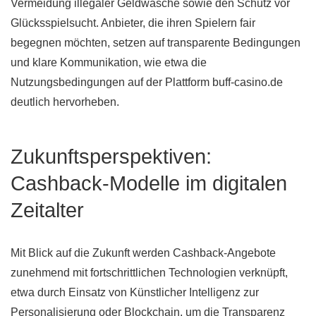
Vermeidung illegaler Geldwäsche sowie den Schutz vor
Glücksspielsucht. Anbieter, die ihren Spielern fair
begegnen möchten, setzen auf transparente Bedingungen
und klare Kommunikation, wie etwa die
Nutzungsbedingungen auf der Plattform buff-casino.de
deutlich hervorheben.
Zukunftsperspektiven:
Cashback-Modelle im digitalen
Zeitalter
Mit Blick auf die Zukunft werden Cashback-Angebote
zunehmend mit fortschrittlichen Technologien verknüpft,
etwa durch Einsatz von Künstlicher Intelligenz zur
Personalisierung oder Blockchain, um die Transparenz