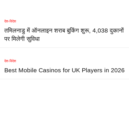
देश-विदेश
तमिलनाडु में ऑनलाइन शराब बुकिंग शुरू, 4,038 दुकानों
पर मिलेगी सुविधा
देश-विदेश
Best Mobile Casinos for UK Players in 2026