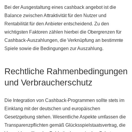
Bei der Ausgestaltung eines cashback angebot ist die
Balance zwischen Attraktivität für den Nutzer und
Rentabilität für den Anbieter entscheidend. Zu den
wichtigsten Faktoren zählen hierbei die Obergrenzen für
Cashback-Auszahlungen, die Verknüpfung an bestimmte
Spiele sowie die Bedingungen zur Auszahlung.
Rechtliche Rahmenbedingungen
und Verbraucherschutz
Die Integration von Cashback-Programmen sollte stets im
Einklang mit der deutschen und europäischen
Gesetzgebung stehen. Wesentliche Aspekte umfassen die
Transparenzpflichten gemäß Glücksspielstaatsvertrag, die