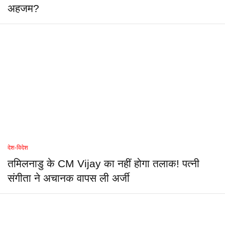
अहजम?
देश-विदेश
तमिलनाडु के CM Vijay का नहीं होगा तलाक! पत्नी
संगीता ने अचानक वापस ली अर्जी