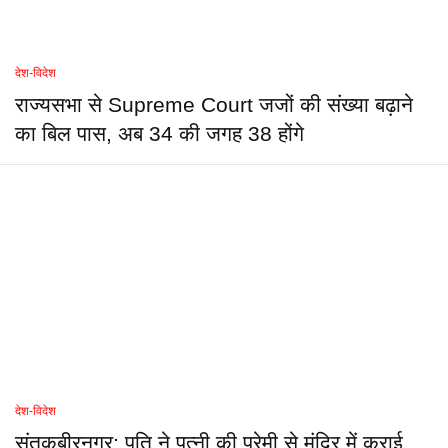
देश-विदेश
राज्यसभा से Supreme Court जजों की संख्या बढ़ाने
का बिल पास, अब 34 की जगह 38 होंगे
देश-विदेश
संतकबीरनगर: पति ने पत्नी की प्रेमी से मंदिर में कराई