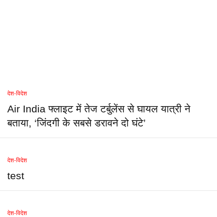
देश-विदेश
Air India फ्लाइट में तेज टर्बुलेंस से घायल यात्री ने
बताया, ‘जिंदगी के सबसे डरावने दो घंटे’
देश-विदेश
test
देश-विदेश