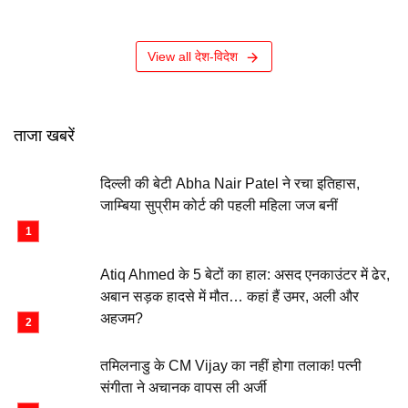
View all देश-विदेश
ताजा खबरें
दिल्ली की बेटी Abha Nair Patel ने रचा इतिहास,
जाम्बिया सुप्रीम कोर्ट की पहली महिला जज बनीं
Atiq Ahmed के 5 बेटों का हाल: असद एनकाउंटर में ढेर,
अबान सड़क हादसे में मौत… कहां हैं उमर, अली और
अहजम?
तमिलनाडु के CM Vijay का नहीं होगा तलाक! पत्नी
संगीता ने अचानक वापस ली अर्जी