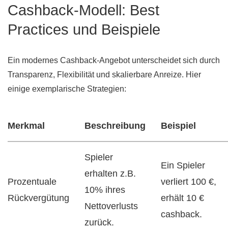
Cashback-Modell: Best
Practices und Beispiele
Ein modernes Cashback-Angebot unterscheidet sich durch
Transparenz, Flexibilität und skalierbare Anreize. Hier
einige exemplarische Strategien:
Merkmal
Beschreibung
Beispiel
Spieler
Ein Spieler
erhalten z.B.
Prozentuale
verliert 100 €,
10% ihres
Rückvergütung
erhält 10 €
Nettoverlusts
cashback.
zurück.