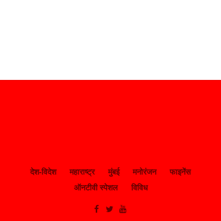
देश-विदेश
महाराष्ट्र
मुंबई
मनोरंजन
फाइनेंस
ऑनटीवी स्पेशल
विविध