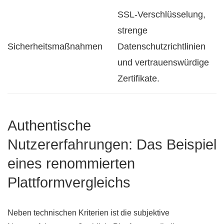
SSL-Verschlüsselung,
strenge
Sicherheitsmaßnahmen
Datenschutzrichtlinien
und vertrauenswürdige
Zertifikate.
Authentische
Nutzererfahrungen: Das Beispiel
eines renommierten
Plattformvergleichs
Neben technischen Kriterien ist die subjektive