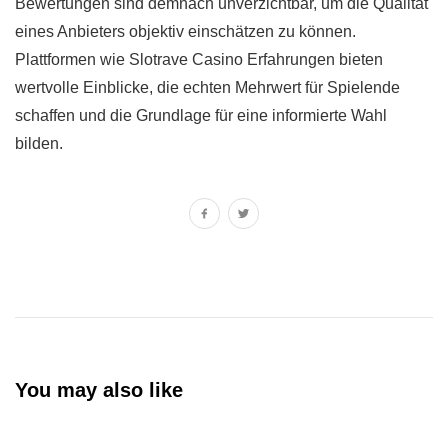
Bewertungen sind demnach unverzichtbar, um die Qualität
eines Anbieters objektiv einschätzen zu können.
Plattformen wie Slotrave Casino Erfahrungen bieten
wertvolle Einblicke, die echten Mehrwert für Spielende
schaffen und die Grundlage für eine informierte Wahl
bilden.
You may also like