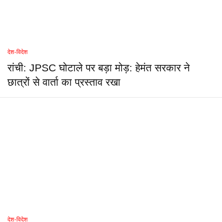
देश-विदेश
रांची: JPSC घोटाले पर बड़ा मोड़: हेमंत सरकार ने
छात्रों से वार्ता का प्रस्ताव रखा
देश-विदेश