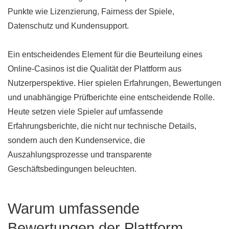
Punkte wie Lizenzierung, Fairness der Spiele,
Datenschutz und Kundensupport.
Ein entscheidendes Element für die Beurteilung eines
Online-Casinos ist die Qualität der Plattform aus
Nutzerperspektive. Hier spielen Erfahrungen, Bewertungen
und unabhängige Prüfberichte eine entscheidende Rolle.
Heute setzen viele Spieler auf umfassende
Erfahrungsberichte, die nicht nur technische Details,
sondern auch den Kundenservice, die
Auszahlungsprozesse und transparente
Geschäftsbedingungen beleuchten.
Warum umfassende
Bewertungen der Plattform