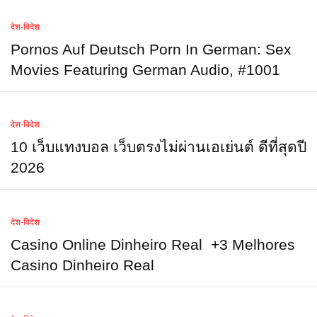
देश-विदेश
Pornos Auf Deutsch Porn In German: Sex
Movies Featuring German Audio, #1001
देश-विदेश
10 เว็บแทงบอล เว็บตรงไม่ผ่านเอเย่นต์ ดีที่สุดปี
2026
देश-विदेश
Casino Online Dinheiro Real ️ +3 Melhores
Casino Dinheiro Real