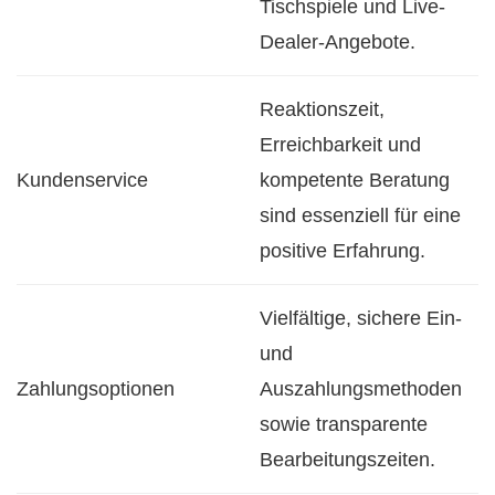
Tischspiele und Live-
Dealer-Angebote.
Reaktionszeit,
Erreichbarkeit und
Kundenservice
kompetente Beratung
sind essenziell für eine
positive Erfahrung.
Vielfältige, sichere Ein-
und
Zahlungsoptionen
Auszahlungsmethoden
sowie transparente
Bearbeitungszeiten.