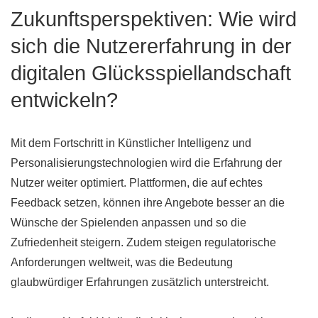
Zukunftsperspektiven: Wie wird
sich die Nutzererfahrung in der
digitalen Glücksspiellandschaft
entwickeln?
Mit dem Fortschritt in Künstlicher Intelligenz und
Personalisierungstechnologien wird die Erfahrung der
Nutzer weiter optimiert. Plattformen, die auf echtes
Feedback setzen, können ihre Angebote besser an die
Wünsche der Spielenden anpassen und so die
Zufriedenheit steigern. Zudem steigen regulatorische
Anforderungen weltweit, was die Bedeutung
glaubwürdiger Erfahrungen zusätzlich unterstreicht.