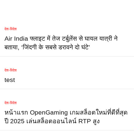
देश-विदेश
Air India फ्लाइट में तेज टर्बुलेंस से घायल यात्री ने
बताया, ‘जिंदगी के सबसे डरावने दो घंटे’
देश-विदेश
test
देश-विदेश
หน้าแรก OpenGaming เกมสล็อตใหม่ที่ดีที่สุด
ปี 2025 เล่นสล็อตออนไลน์ RTP สูง