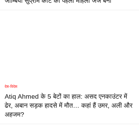
जाम्बिया सुप्रीम कोर्ट की पहली महिला जज बनीं
देश-विदेश
Atiq Ahmed के 5 बेटों का हाल: असद एनकाउंटर में
ढेर, अबान सड़क हादसे में मौत… कहां हैं उमर, अली और
अहजम?