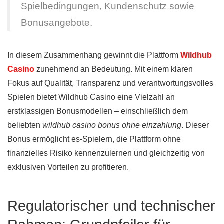
Spielbedingungen, Kundenschutz sowie
Bonusangebote.
In diesem Zusammenhang gewinnt die Plattform
Wildhub
Casino
zunehmend an Bedeutung. Mit einem klaren
Fokus auf Qualität, Transparenz und verantwortungsvolles
Spielen bietet Wildhub Casino eine Vielzahl an
erstklassigen Bonusmodellen – einschließlich dem
beliebten
wildhub casino bonus ohne einzahlung
. Dieser
Bonus ermöglicht es-Spielern, die Plattform ohne
finanzielles Risiko kennenzulernen und gleichzeitig von
exklusiven Vorteilen zu profitieren.
Regulatorischer und technischer