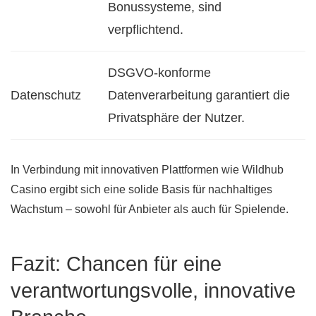
Bonussysteme, sind
verpflichtend.
DSGVO-konforme
Datenschutz
Datenverarbeitung garantiert die
Privatsphäre der Nutzer.
In Verbindung mit innovativen Plattformen wie Wildhub
Casino ergibt sich eine solide Basis für nachhaltiges
Wachstum – sowohl für Anbieter als auch für Spielende.
Fazit: Chancen für eine
verantwortungsvolle, innovative