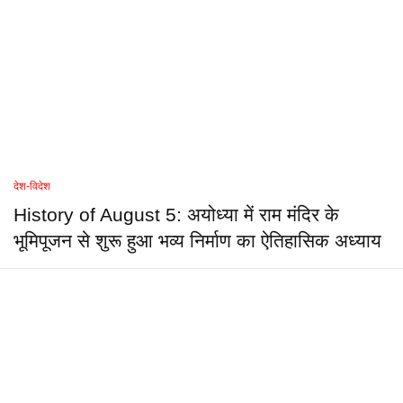
देश-विदेश
History of August 5: अयोध्या में राम मंदिर के
भूमिपूजन से शुरू हुआ भव्य निर्माण का ऐतिहासिक अध्याय