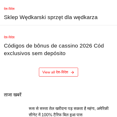
देश-विदेश
Sklep Wędkarski sprzęt dla wędkarza
देश-विदेश
Códigos de bônus de cassino 2026 Cód
exclusivos sem depósito
View all देश-विदेश
ताजा खबरें
रूस से सस्ता तेल खरीदना पड़ सकता है महंगा, अमेरिकी
सीनेट में 100% टैरिफ बिल हुआ पास