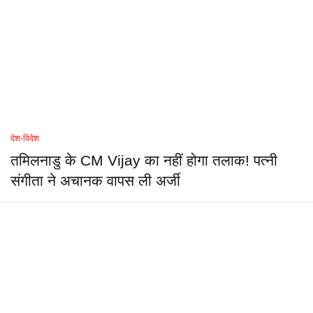
देश-विदेश
तमिलनाडु के CM Vijay का नहीं होगा तलाक! पत्नी
संगीता ने अचानक वापस ली अर्जी