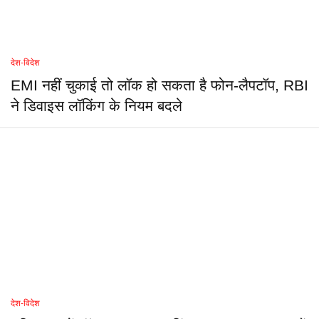
देश-विदेश
EMI नहीं चुकाई तो लॉक हो सकता है फोन-लैपटॉप, RBI
ने डिवाइस लॉकिंग के नियम बदले
देश-विदेश