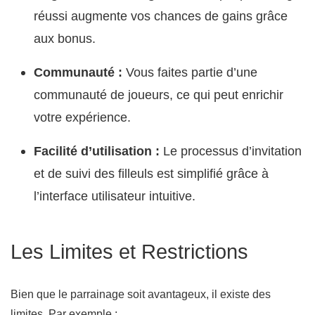
réussi augmente vos chances de gains grâce
aux bonus.
Communauté :
Vous faites partie d’une
communauté de joueurs, ce qui peut enrichir
votre expérience.
Facilité d’utilisation :
Le processus d’invitation
et de suivi des filleuls est simplifié grâce à
l’interface utilisateur intuitive.
Les Limites et Restrictions
Bien que le parrainage soit avantageux, il existe des
limites. Par exemple :