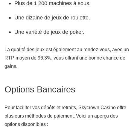
Plus de 1 200 machines à sous.
Une dizaine de jeux de roulette.
Une variété de jeux de poker.
La qualité des jeux est également au rendez-vous, avec un
RTP moyen de 96,3%, vous offrant une bonne chance de
gains.
Options Bancaires
Pour faciliter vos dépôts et retraits, Skycrown Casino offre
plusieurs méthodes de paiement. Voici un aperçu des
options disponibles :