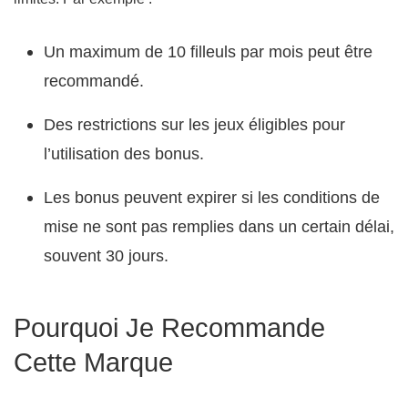
Un maximum de 10 filleuls par mois peut être
recommandé.
Des restrictions sur les jeux éligibles pour
l’utilisation des bonus.
Les bonus peuvent expirer si les conditions de
mise ne sont pas remplies dans un certain délai,
souvent 30 jours.
Pourquoi Je Recommande
Cette Marque