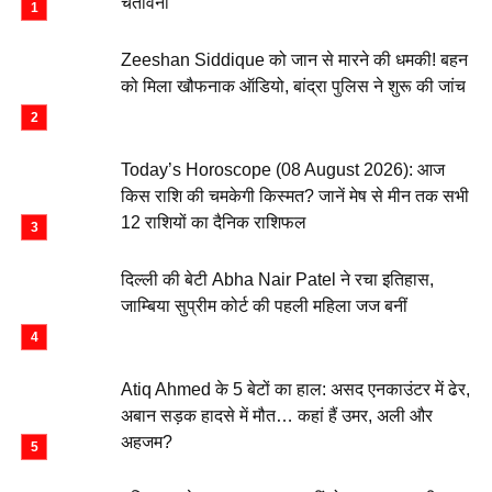
चेतावनी
Zeeshan Siddique को जान से मारने की धमकी! बहन
को मिला खौफनाक ऑडियो, बांद्रा पुलिस ने शुरू की जांच
Today’s Horoscope (08 August 2026): आज
किस राशि की चमकेगी किस्मत? जानें मेष से मीन तक सभी
12 राशियों का दैनिक राशिफल
दिल्ली की बेटी Abha Nair Patel ने रचा इतिहास,
जाम्बिया सुप्रीम कोर्ट की पहली महिला जज बनीं
Atiq Ahmed के 5 बेटों का हाल: असद एनकाउंटर में ढेर,
अबान सड़क हादसे में मौत… कहां हैं उमर, अली और
अहजम?