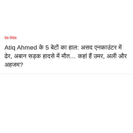
देश-विदेश
Atiq Ahmed के 5 बेटों का हाल: असद एनकाउंटर में
ढेर, अबान सड़क हादसे में मौत… कहां हैं उमर, अली और
अहजम?