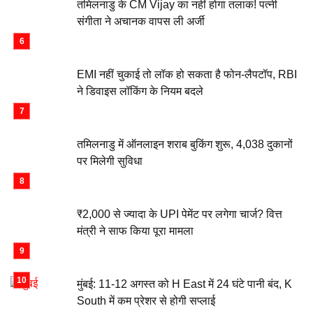
तमिलनाडु के CM Vijay का नहीं होगा तलाक! पत्नी
संगीता ने अचानक वापस ली अर्जी
EMI नहीं चुकाई तो लॉक हो सकता है फोन-लैपटॉप, RBI
ने डिवाइस लॉकिंग के नियम बदले
तमिलनाडु में ऑनलाइन शराब बुकिंग शुरू, 4,038 दुकानों
पर मिलेगी सुविधा
₹2,000 से ज्यादा के UPI पेमेंट पर लगेगा चार्ज? वित्त
मंत्री ने साफ किया पूरा मामला
मुंबई: 11-12 अगस्त को H East में 24 घंटे पानी बंद, K
South में कम प्रेशर से होगी सप्लाई