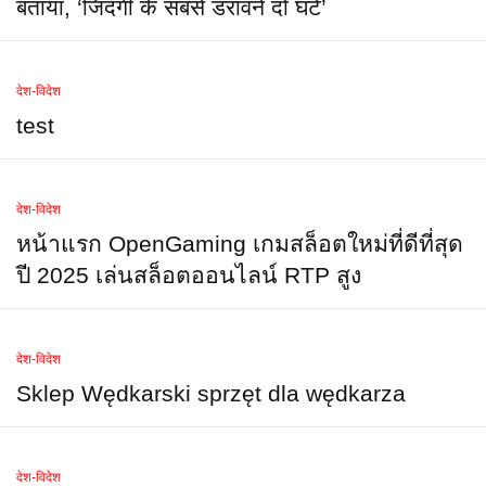
बताया, ‘जिंदगी के सबसे डरावने दो घंटे’
देश-विदेश
test
देश-विदेश
หน้าแรก OpenGaming เกมสล็อตใหม่ที่ดีที่สุด
ปี 2025 เล่นสล็อตออนไลน์ RTP สูง
देश-विदेश
Sklep Wędkarski sprzęt dla wędkarza
देश-विदेश