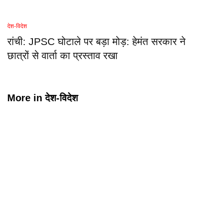
देश-विदेश
रांची: JPSC घोटाले पर बड़ा मोड़: हेमंत सरकार ने
छात्रों से वार्ता का प्रस्ताव रखा
More in
देश-विदेश