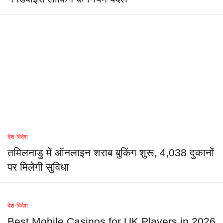
देश-विदेश
तमिलनाडु में ऑनलाइन शराब बुकिंग शुरू, 4,038 दुकानों
पर मिलेगी सुविधा
देश-विदेश
Best Mobile Casinos for UK Players in 2026