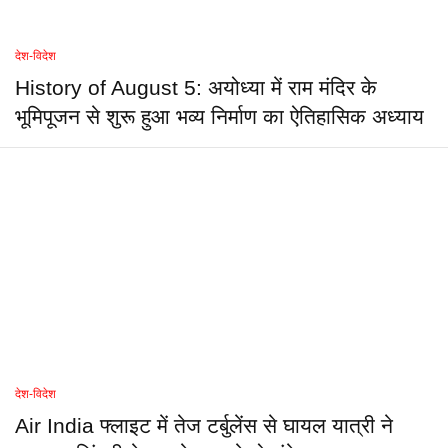
देश-विदेश
History of August 5: अयोध्या में राम मंदिर के
भूमिपूजन से शुरू हुआ भव्य निर्माण का ऐतिहासिक अध्याय
देश-विदेश
Air India फ्लाइट में तेज टर्बुलेंस से घायल यात्री ने