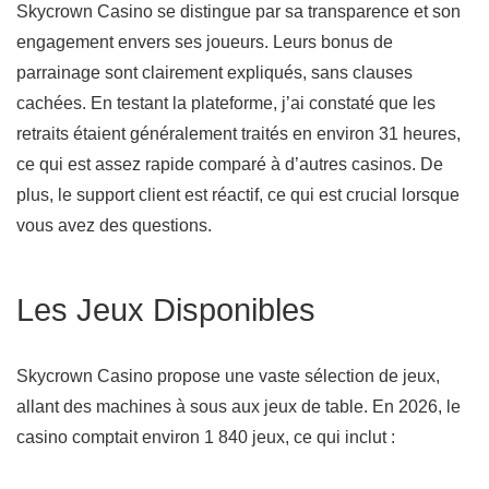
Skycrown Casino se distingue par sa transparence et son
engagement envers ses joueurs. Leurs bonus de
parrainage sont clairement expliqués, sans clauses
cachées. En testant la plateforme, j’ai constaté que les
retraits étaient généralement traités en environ 31 heures,
ce qui est assez rapide comparé à d’autres casinos. De
plus, le support client est réactif, ce qui est crucial lorsque
vous avez des questions.
Les Jeux Disponibles
Skycrown Casino propose une vaste sélection de jeux,
allant des machines à sous aux jeux de table. En 2026, le
casino comptait environ 1 840 jeux, ce qui inclut :