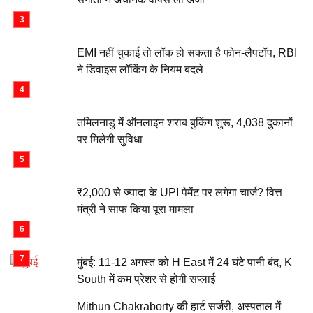
EMI नहीं चुकाई तो लॉक हो सकता है फोन-लैपटॉप, RBI
ने डिवाइस लॉकिंग के नियम बदले
तमिलनाडु में ऑनलाइन शराब बुकिंग शुरू, 4,038 दुकानों
पर मिलेगी सुविधा
₹2,000 से ज्यादा के UPI पेमेंट पर लगेगा चार्ज? वित्त
मंत्री ने साफ किया पूरा मामला
मुंबई: 11-12 अगस्त को H East में 24 घंटे पानी बंद, K
South में कम प्रेशर से होगी सप्लाई
Mithun Chakraborty की हार्ट सर्जरी, अस्पताल में