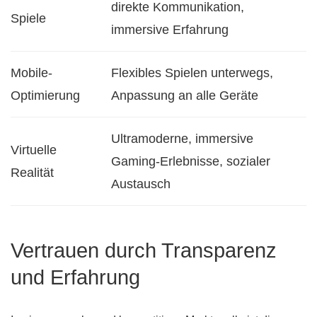
direkte Kommunikation,
Spiele
immersive Erfahrung
Mobile-
Flexibles Spielen unterwegs,
Optimierung
Anpassung an alle Geräte
Ultramoderne, immersive
Virtuelle
Gaming-Erlebnisse, sozialer
Realität
Austausch
Vertrauen durch Transparenz
und Erfahrung