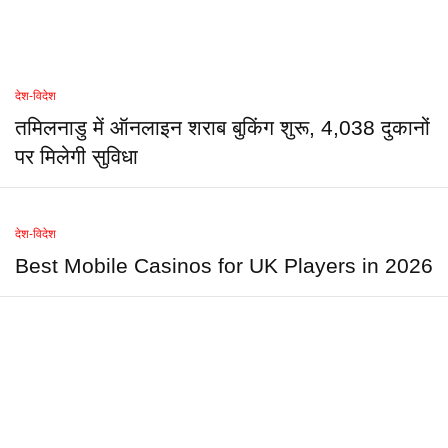
देश-विदेश
तमिलनाडु में ऑनलाइन शराब बुकिंग शुरू, 4,038 दुकानों
पर मिलेगी सुविधा
देश-विदेश
Best Mobile Casinos for UK Players in 2026