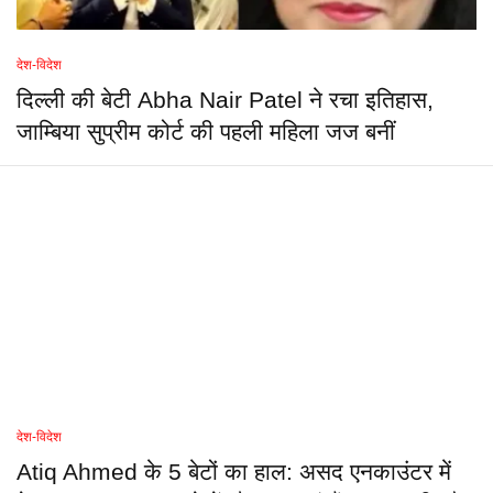
देश-विदेश
दिल्ली की बेटी Abha Nair Patel ने रचा इतिहास,
जाम्बिया सुप्रीम कोर्ट की पहली महिला जज बनीं
देश-विदेश
Atiq Ahmed के 5 बेटों का हाल: असद एनकाउंटर में