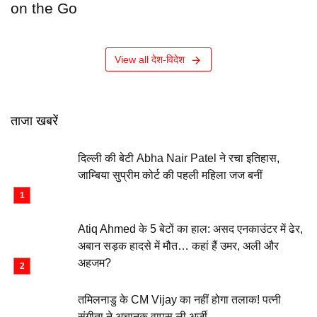
on the Go
View all देश-विदेश
ताजा खबरें
दिल्ली की बेटी Abha Nair Patel ने रचा इतिहास,
जाम्बिया सुप्रीम कोर्ट की पहली महिला जज बनीं
Atiq Ahmed के 5 बेटों का हाल: असद एनकाउंटर में ढेर,
अबान सड़क हादसे में मौत… कहां हैं उमर, अली और
अहजम?
तमिलनाडु के CM Vijay का नहीं होगा तलाक! पत्नी
संगीता ने अचानक वापस ली अर्जी