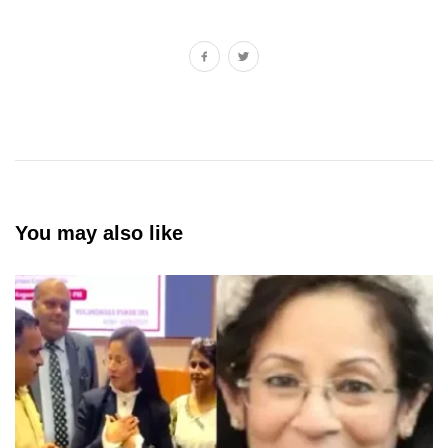
You may also like