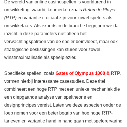
De wereld van online casinospellen is voortdurend in
ontwikkeling, waarbij kenmerken zoals
Return to Player
(RTP)
en variantie cruciaal zijn voor zowel spelers als
ontwikkelaars. Als experts in de branche begrijpen we dat
inzicht in deze parameters niet alleen het
verwachtingspatroon van de speler beïnvloedt, maar ook
strategische beslissingen kan sturen voor zowel
winstmaximalisatie als speelplezier.
Specifieke spellen, zoals
Gates of Olympus 1000 & RTP
,
vormen hierbij interessante casestudies. Deze titel
combineert een hoge RTP met een unieke mechaniek die
een diepgaande analyse van speltheorie en
designprincipes vereist. Laten we deze aspecten onder de
loep nemen voor een beter begrip van hoe hoge RTP-
tarieven en variantie hand in hand gaan met spelerervaring