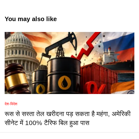
You may also like
देश-विदेश
रूस से सस्ता तेल खरीदना पड़ सकता है महंगा, अमेरिकी
सीनेट में 100% टैरिफ बिल हुआ पास