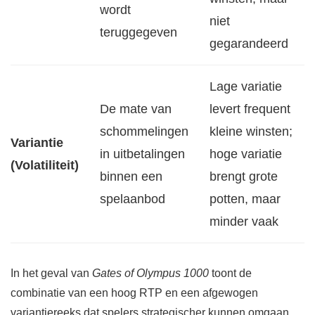
wordt
niet
teruggegeven
gegarandeerd
Lage variatie
De mate van
levert frequent
schommelingen
kleine winsten;
Variantie
in uitbetalingen
hoge variatie
(Volatiliteit)
binnen een
brengt grote
spelaanbod
potten, maar
minder vaak
In het geval van
Gates of Olympus 1000
toont de
combinatie van een hoog RTP en een afgewogen
variantiereeks dat spelers strategischer kunnen omgaan