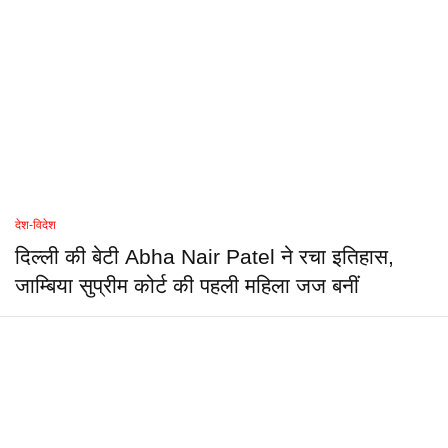
देश-विदेश
दिल्ली की बेटी Abha Nair Patel ने रचा इतिहास,
जाम्बिया सुप्रीम कोर्ट की पहली महिला जज बनीं