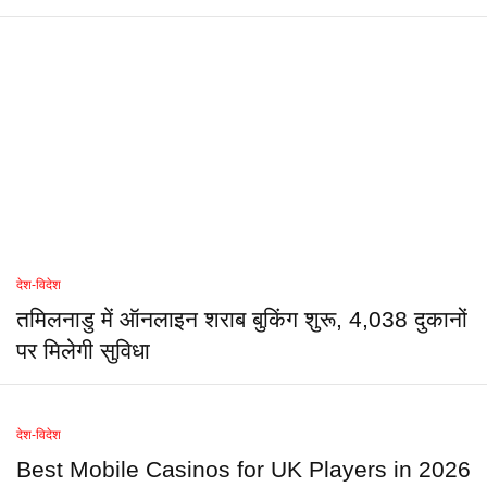
देश-विदेश
तमिलनाडु में ऑनलाइन शराब बुकिंग शुरू, 4,038 दुकानों
पर मिलेगी सुविधा
देश-विदेश
Best Mobile Casinos for UK Players in 2026