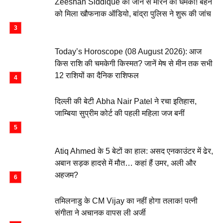
Zeeshan Siddique को जान से मारने की धमकी! बहन
को मिला खौफनाक ऑडियो, बांद्रा पुलिस ने शुरू की जांच
Today’s Horoscope (08 August 2026): आज
किस राशि की चमकेगी किस्मत? जानें मेष से मीन तक सभी
12 राशियों का दैनिक राशिफल
दिल्ली की बेटी Abha Nair Patel ने रचा इतिहास,
जाम्बिया सुप्रीम कोर्ट की पहली महिला जज बनीं
Atiq Ahmed के 5 बेटों का हाल: असद एनकाउंटर में ढेर,
अबान सड़क हादसे में मौत… कहां हैं उमर, अली और
अहजम?
तमिलनाडु के CM Vijay का नहीं होगा तलाक! पत्नी
संगीता ने अचानक वापस ली अर्जी