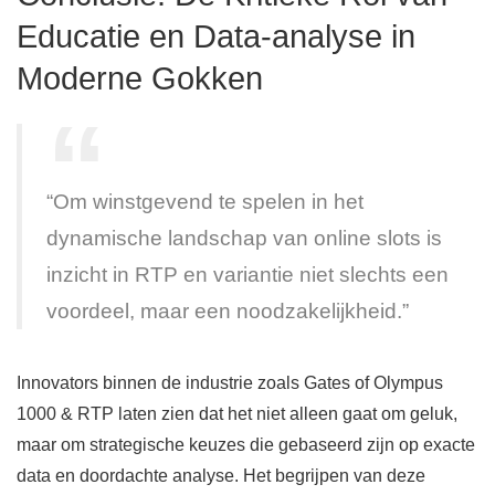
Educatie en Data-analyse in
Moderne Gokken
“Om winstgevend te spelen in het
dynamische landschap van online slots is
inzicht in RTP en variantie niet slechts een
voordeel, maar een noodzakelijkheid.”
Innovators binnen de industrie zoals Gates of Olympus
1000 & RTP laten zien dat het niet alleen gaat om geluk,
maar om strategische keuzes die gebaseerd zijn op exacte
data en doordachte analyse. Het begrijpen van deze