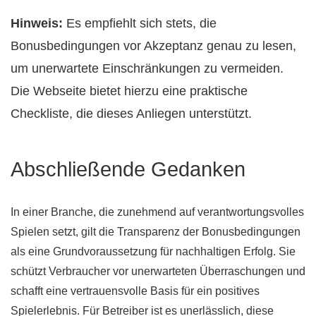
Hinweis:
Es empfiehlt sich stets, die
Bonusbedingungen vor Akzeptanz genau zu lesen,
um unerwartete Einschränkungen zu vermeiden.
Die Webseite bietet hierzu eine praktische
Checkliste, die dieses Anliegen unterstützt.
Abschließende Gedanken
In einer Branche, die zunehmend auf verantwortungsvolles
Spielen setzt, gilt die Transparenz der Bonusbedingungen
als eine Grundvoraussetzung für nachhaltigen Erfolg. Sie
schützt Verbraucher vor unerwarteten Überraschungen und
schafft eine vertrauensvolle Basis für ein positives
Spielerlebnis. Für Betreiber ist es unerlässlich, diese