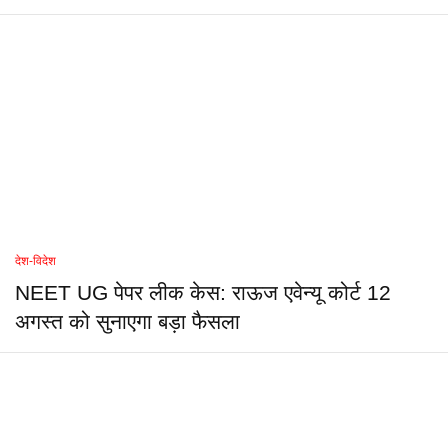
देश-विदेश
NEET UG पेपर लीक केस: राऊज एवेन्यू कोर्ट 12
अगस्त को सुनाएगा बड़ा फैसला