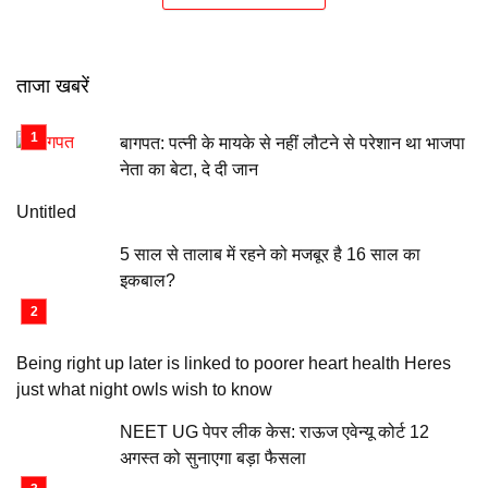
ताजा खबरें
बागपत: पत्नी के मायके से नहीं लौटने से परेशान था भाजपा
नेता का बेटा, दे दी जान
Untitled
5 साल से तालाब में रहने को मजबूर है 16 साल का
इकबाल?
Being right up later is linked to poorer heart health Heres
just what night owls wish to know
NEET UG पेपर लीक केस: राऊज एवेन्यू कोर्ट 12
अगस्त को सुनाएगा बड़ा फैसला