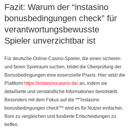
Fazit: Warum der “instasino
bonusbedingungen check” für
verantwortungsbewusste
Spieler unverzichtbar ist
Für deutsche Online-Casino-Spieler, die einen sicheren
und fairen Spielraum suchen, bildet die Überprüfung der
Bonusbedingungen eine essenzielle Praxis. Hier setzt die
Plattform
https://instasinocasino.de/
an, indem sie
detaillierte und verständliche Informationen bereitstellt.
Besonders mit dem Fokus auf die **”instasino
bonusbedingungen check”** wird es für Nutzer einfacher,
Boni zu vergleichen und fundierte Entscheidungen zu
treffen.