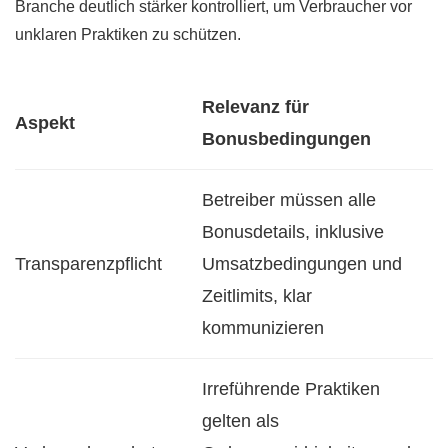
Branche deutlich stärker kontrolliert, um Verbraucher vor
unklaren Praktiken zu schützen.
Relevanz für
Aspekt
Bonusbedingungen
Betreiber müssen alle
Bonusdetails, inklusive
Transparenzpflicht
Umsatzbedingungen und
Zeitlimits, klar
kommunizieren
Irreführende Praktiken
gelten als