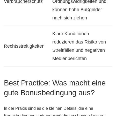
Verbraucherschutz
Ordnungswidrigkeiten und
können hohe Bußgelder
nach sich ziehen
Klare Konditionen
reduzieren das Risiko von
Rechtsstreitigkeiten
Streitfällen und negativen
Medienberichten
Best Practice: Was macht eine
gute Bonusbedingung aus?
In der Praxis sind es die kleinen Details, die eine
Bonusbedingung vertrauenswürdig erscheinen lassen: