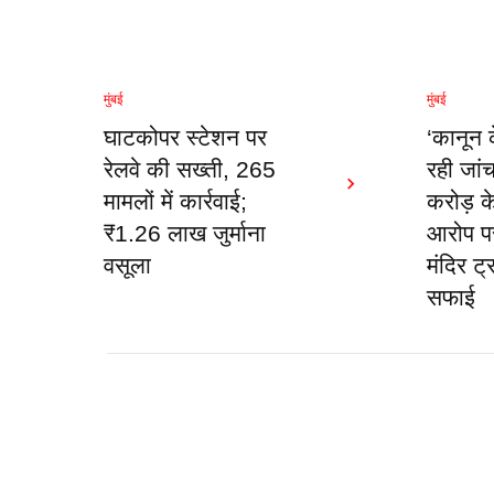
मुंबई
मुंबई
घाटकोपर स्टेशन पर
‘कानून 
रेलवे की सख्ती, 265
रही जां
मामलों में कार्रवाई;
करोड़ क
₹1.26 लाख जुर्माना
आरोप पर
वसूला
मंदिर ट्
सफाई