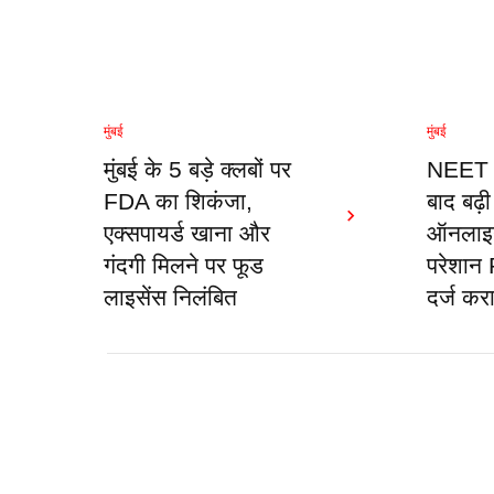
मुंबई
मुंबई
मुंबई के 5 बड़े क्लबों पर
NEET प
FDA का शिकंजा,
बाद बढ़ी 
एक्सपायर्ड खाना और
ऑनलाइन 
गंदगी मिलने पर फूड
परेशान 
लाइसेंस निलंबित
दर्ज क