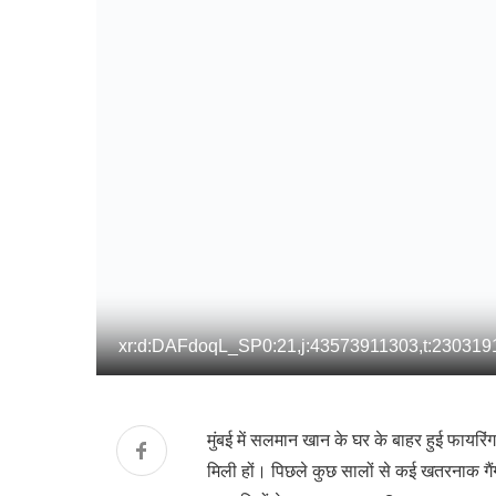
xr:d:DAFdoqL_SP0:21,j:43573911303,t:230319
मुंबई में सलमान खान के घर के बाहर हुई फायरि
मिली हों। पिछले कुछ सालों से कई खतरनाक गै