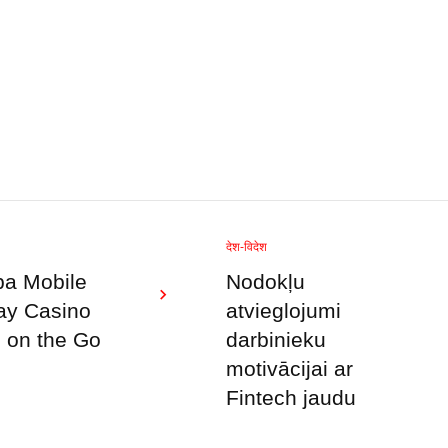
देश-विदेश
a Mobile
Nodokļu
ay Casino
atvieglojumi
on the Go
darbinieku
motivācijai ar
Fintech jaudu