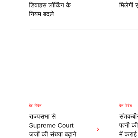
डिवाइस लॉकिंग के
मिलेगी स
नियम बदले
देश-विदेश
देश-विदेश
राज्यसभा से
संतकबीर
Supreme Court
पत्नी की
जजों की संख्या बढ़ाने
में कराई