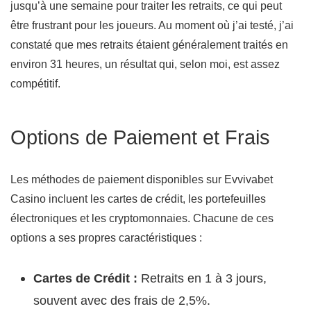
jusqu’à une semaine pour traiter les retraits, ce qui peut
être frustrant pour les joueurs. Au moment où j’ai testé, j’ai
constaté que mes retraits étaient généralement traités en
environ 31 heures, un résultat qui, selon moi, est assez
compétitif.
Options de Paiement et Frais
Les méthodes de paiement disponibles sur Evvivabet
Casino incluent les cartes de crédit, les portefeuilles
électroniques et les cryptomonnaies. Chacune de ces
options a ses propres caractéristiques :
Cartes de Crédit :
Retraits en 1 à 3 jours,
souvent avec des frais de 2,5%.