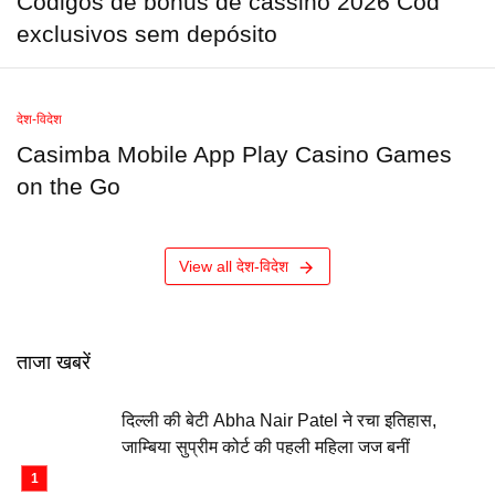
Códigos de bônus de cassino 2026 Cód
exclusivos sem depósito
देश-विदेश
Casimba Mobile App Play Casino Games
on the Go
View all देश-विदेश
ताजा खबरें
दिल्ली की बेटी Abha Nair Patel ने रचा इतिहास,
जाम्बिया सुप्रीम कोर्ट की पहली महिला जज बनीं