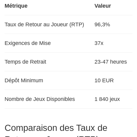
Métrique
Valeur
Taux de Retour au Joueur (RTP)
96,3%
Exigences de Mise
37x
Temps de Retrait
23-47 heures
Dépôt Minimum
10 EUR
Nombre de Jeux Disponibles
1 840 jeux
Comparaison des Taux de