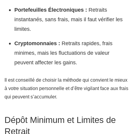
Portefeuilles Électroniques :
Retraits
instantanés, sans frais, mais il faut vérifier les
limites.
Cryptomonnaies :
Retraits rapides, frais
minimes, mais les fluctuations de valeur
peuvent affecter les gains.
Il est conseillé de choisir la méthode qui convient le mieux
à votre situation personnelle et d’être vigilant face aux frais
qui peuvent s’accumuler.
Dépôt Minimum et Limites de
Retrait