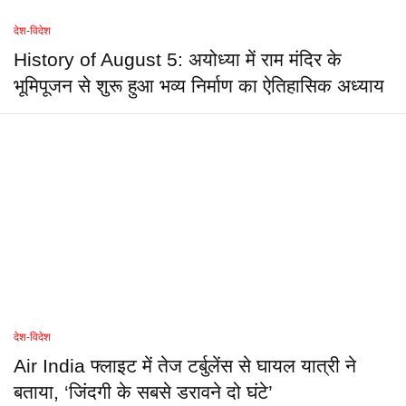
देश-विदेश
History of August 5: अयोध्या में राम मंदिर के
भूमिपूजन से शुरू हुआ भव्य निर्माण का ऐतिहासिक अध्याय
देश-विदेश
Air India फ्लाइट में तेज टर्बुलेंस से घायल यात्री ने
बताया, ‘जिंदगी के सबसे डरावने दो घंटे’