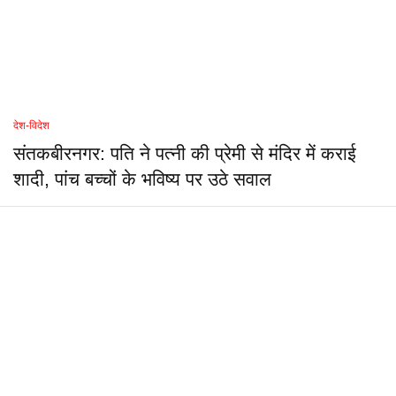
देश-विदेश
संतकबीरनगर: पति ने पत्नी की प्रेमी से मंदिर में कराई
शादी, पांच बच्चों के भविष्य पर उठे सवाल