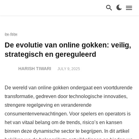
देश-विदेश
De evolutie van online gokken: veilig,
strategisch en gereguleerd
HARISH TIWARI
JULY 9, 2025
De wereld van online gokken ondergaat een voortdurende
transformatie, gedreven door technologische innovaties,
strengere regelgeving en veranderende
consumentenverwachtingen. Voor spelers en operators is
het van vitaal belang om de trends, risico’s en kansen
binnen deze dynamische sector te begrijpen. In dit artikel