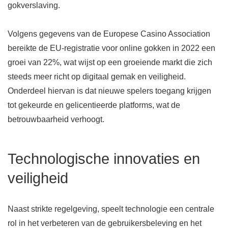
gokverslaving.
Volgens gegevens van de Europese Casino Association
bereikte de EU-registratie voor online gokken in 2022 een
groei van 22%, wat wijst op een groeiende markt die zich
steeds meer richt op digitaal gemak en veiligheid.
Onderdeel hiervan is dat nieuwe spelers toegang krijgen
tot gekeurde en gelicentieerde platforms, wat de
betrouwbaarheid verhoogt.
Technologische innovaties en
veiligheid
Naast strikte regelgeving, speelt technologie een centrale
rol in het verbeteren van de gebruikersbeleving en het