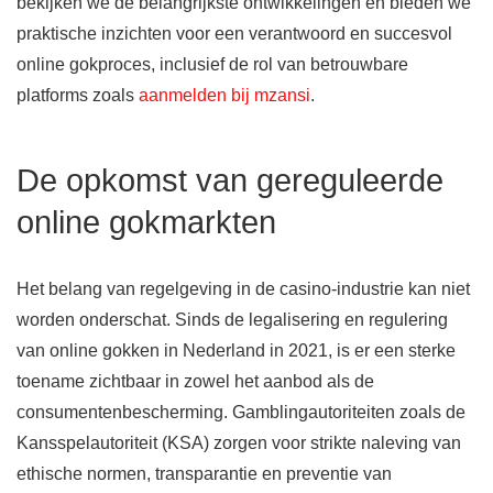
bekijken we de belangrijkste ontwikkelingen en bieden we
praktische inzichten voor een verantwoord en succesvol
online gokproces, inclusief de rol van betrouwbare
platforms zoals
aanmelden bij mzansi
.
De opkomst van gereguleerde
online gokmarkten
Het belang van regelgeving in de casino-industrie kan niet
worden onderschat. Sinds de legalisering en regulering
van online gokken in Nederland in 2021, is er een sterke
toename zichtbaar in zowel het aanbod als de
consumentenbescherming. Gamblingautoriteiten zoals de
Kansspelautoriteit (KSA) zorgen voor strikte naleving van
ethische normen, transparantie en preventie van