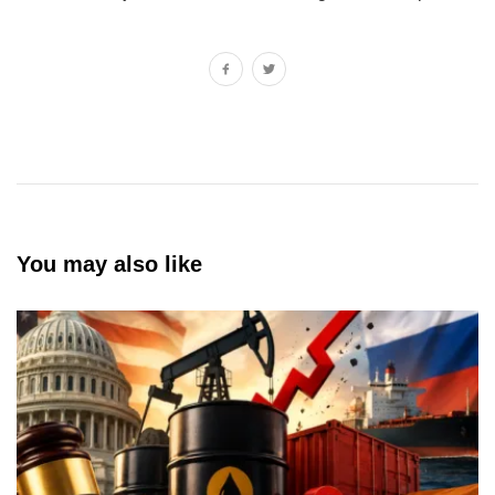
You may also like