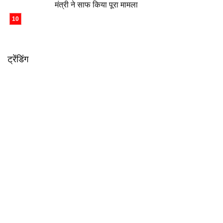
मंत्री ने साफ किया पूरा मामला
ट्रेंडिंग