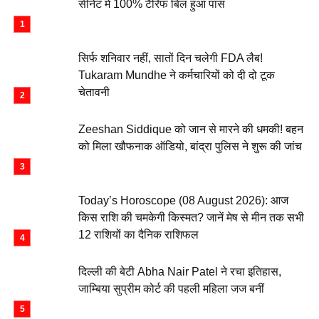
सीनेट में 100% टैरिफ बिल हुआ पास
सिर्फ शनिवार नहीं, सातों दिन चलेगी FDA लैब!
Tukaram Mundhe ने कर्मचारियों को दी दो टूक
चेतावनी
Zeeshan Siddique को जान से मारने की धमकी! बहन
को मिला खौफनाक ऑडियो, बांद्रा पुलिस ने शुरू की जांच
Today’s Horoscope (08 August 2026): आज
किस राशि की चमकेगी किस्मत? जानें मेष से मीन तक सभी
12 राशियों का दैनिक राशिफल
दिल्ली की बेटी Abha Nair Patel ने रचा इतिहास,
जाम्बिया सुप्रीम कोर्ट की पहली महिला जज बनीं