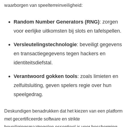
waarborgen van speelterreinveiligheid:
Random Number Generators (RNG)
: zorgen
voor eerlijke uitkomsten bij slots en tafelspellen.
Versleutelingstechnologie
: beveiligt gegevens
en transactiegegevens tegen hackers en
identiteitsdiefstal.
Verantwoord gokken tools
: zoals limieten en
zelfuitsluiting, geven spelers regie over hun
speelgedrag.
Deskundigen benadrukken dat het kiezen van een platform
met gecertificeerde software en strikte
beveiligingsmaatregelen essentieel is voor bescherming