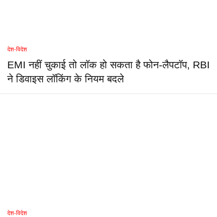
देश-विदेश
EMI नहीं चुकाई तो लॉक हो सकता है फोन-लैपटॉप, RBI
ने डिवाइस लॉकिंग के नियम बदले
देश-विदेश