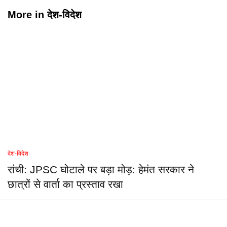
More in
देश-विदेश
देश-विदेश
रांची: JPSC घोटाले पर बड़ा मोड़: हेमंत सरकार ने
छात्रों से वार्ता का प्रस्ताव रखा