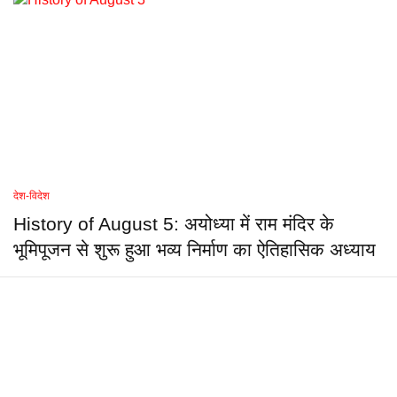
देश-विदेश
History of August 5: अयोध्या में राम मंदिर के
भूमिपूजन से शुरू हुआ भव्य निर्माण का ऐतिहासिक अध्याय