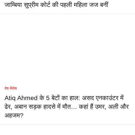
जाम्बिया सुप्रीम कोर्ट की पहली महिला जज बनीं
देश-विदेश
Atiq Ahmed के 5 बेटों का हाल: असद एनकाउंटर में
ढेर, अबान सड़क हादसे में मौत… कहां हैं उमर, अली और
अहजम?