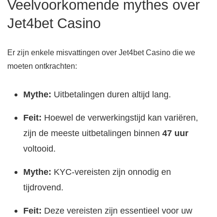
Veelvoorkomende mythes over
Jet4bet Casino
Er zijn enkele misvattingen over Jet4bet Casino die we
moeten ontkrachten:
Mythe:
Uitbetalingen duren altijd lang.
Feit:
Hoewel de verwerkingstijd kan variëren,
zijn de meeste uitbetalingen binnen
47 uur
voltooid.
Mythe:
KYC-vereisten zijn onnodig en
tijdrovend.
Feit:
Deze vereisten zijn essentieel voor uw