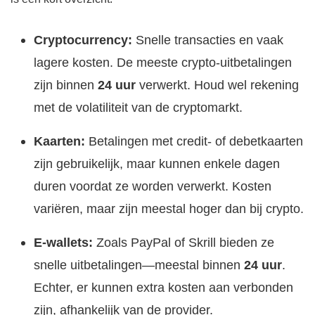
Cryptocurrency:
Snelle transacties en vaak
lagere kosten. De meeste crypto-uitbetalingen
zijn binnen
24 uur
verwerkt. Houd wel rekening
met de volatiliteit van de cryptomarkt.
Kaarten:
Betalingen met credit- of debetkaarten
zijn gebruikelijk, maar kunnen enkele dagen
duren voordat ze worden verwerkt. Kosten
variëren, maar zijn meestal hoger dan bij crypto.
E-wallets:
Zoals PayPal of Skrill bieden ze
snelle uitbetalingen—meestal binnen
24 uur
.
Echter, er kunnen extra kosten aan verbonden
zijn, afhankelijk van de provider.