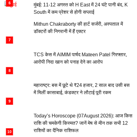
मुंबई: 11-12 अगस्त को H East में 24 घंटे पानी बंद, K
South में कम प्रेशर से होगी सप्लाई
Mithun Chakraborty की हार्ट सर्जरी, अस्पताल में
डॉक्टरों की निगरानी में हैं एक्टर
TCS केस में AIMIM पार्षद Mateen Patel गिरफ्तार,
आरोपी निदा खान को पनाह देने का आरोप
महाराष्ट्र: बस में छूटे थे ₹24 हजार, 2 साल बाद उसी बस
में मिलीं कासाबाई, कंडक्टर ने लौटाई पूरी रकम
Today’s Horoscope (07August 2026): आज किस
राशि की चमकेगी किस्मत? जानें मेष से मीन तक सभी 12
राशियों का दैनिक राशिफल