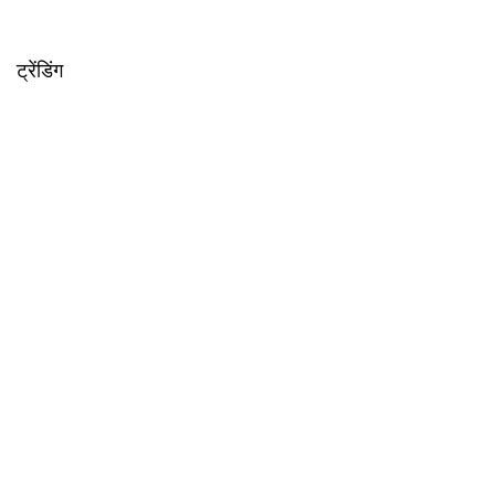
ट्रेंडिंग