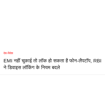
देश-विदेश
EMI नहीं चुकाई तो लॉक हो सकता है फोन-लैपटॉप, RBI
ने डिवाइस लॉकिंग के नियम बदले