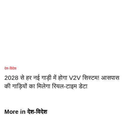
देश-विदेश
2028 से हर नई गाड़ी में होगा V2V सिस्टम! आसपास
की गाड़ियों का मिलेगा रियल-टाइम डेटा
More in
देश-विदेश