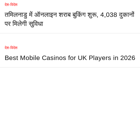
देश-विदेश
तमिलनाडु में ऑनलाइन शराब बुकिंग शुरू, 4,038 दुकानों
पर मिलेगी सुविधा
देश-विदेश
Best Mobile Casinos for UK Players in 2026