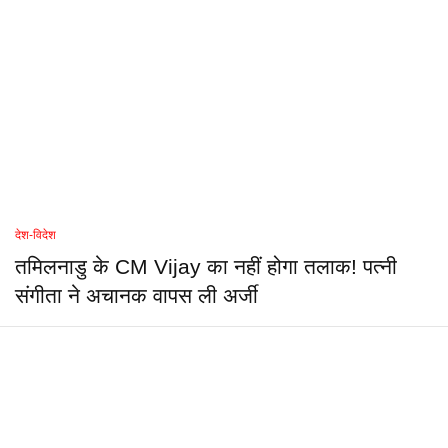
देश-विदेश
तमिलनाडु के CM Vijay का नहीं होगा तलाक! पत्नी
संगीता ने अचानक वापस ली अर्जी