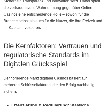
Sicherheit, Transparenz und Innovation setzt. Dabei spielt
die vertrauensvolle Wahrnehmung gegenüber Online-
Casinos eine entscheidende Rolle – sowohl für die
Branche selbst als auch für die Nutzer, die ihre Freizeit und
ihr Kapital investieren.
Die Kernfaktoren: Vertrauen und
regulatorische Standards im
Digitalen Glücksspiel
Der florierende Markt digitaler Casinos basiert auf
mehreren Schlüsselfaktoren, die den Erfolg nachhaltig
sichern:
Lizenzierung & Regulierung:
Staatliche