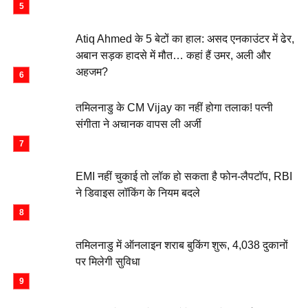
Atiq Ahmed के 5 बेटों का हाल: असद एनकाउंटर में ढेर,
अबान सड़क हादसे में मौत… कहां हैं उमर, अली और
अहजम?
तमिलनाडु के CM Vijay का नहीं होगा तलाक! पत्नी
संगीता ने अचानक वापस ली अर्जी
EMI नहीं चुकाई तो लॉक हो सकता है फोन-लैपटॉप, RBI
ने डिवाइस लॉकिंग के नियम बदले
तमिलनाडु में ऑनलाइन शराब बुकिंग शुरू, 4,038 दुकानों
पर मिलेगी सुविधा