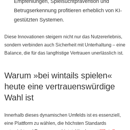
Empfehlungen, Spielsuchtprävention und
Betrugserkennung profitieren erheblich von KI-
gestützten Systemen.
Diese Innovationen steigern nicht nur das Nutzererlebnis,
sondern verbinden auch Sicherheit mit Unterhaltung – eine
Balance, die für das langfristige Vertrauen unerlässlich ist.
Warum »bei wintails spielen«
heute eine vertrauenswürdige
Wahl ist
Innerhalb dieses dynamischen Umfelds ist es essenziell,
eine Plattform zu wählen, die höchsten Standards