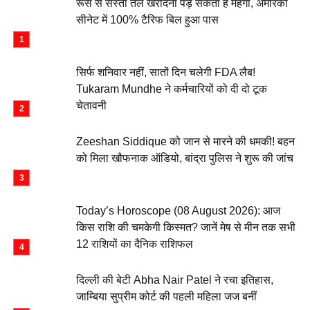
रूस से सस्ता तेल खरीदना पड़ सकता है महंगा, अमेरिकी
सीनेट में 100% टैरिफ बिल हुआ पास
सिर्फ शनिवार नहीं, सातों दिन चलेगी FDA लैब!
Tukaram Mundhe ने कर्मचारियों को दी दो टूक
चेतावनी
Zeeshan Siddique को जान से मारने की धमकी! बहन
को मिला खौफनाक ऑडियो, बांद्रा पुलिस ने शुरू की जांच
Today’s Horoscope (08 August 2026): आज
किस राशि की चमकेगी किस्मत? जानें मेष से मीन तक सभी
12 राशियों का दैनिक राशिफल
दिल्ली की बेटी Abha Nair Patel ने रचा इतिहास,
जाम्बिया सुप्रीम कोर्ट की पहली महिला जज बनीं