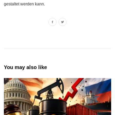
gestaltet werden kann.
You may also like