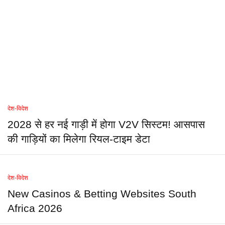
देश-विदेश
2028 से हर नई गाड़ी में होगा V2V सिस्टम! आसपास
की गाड़ियों का मिलेगा रियल-टाइम डेटा
देश-विदेश
New Casinos & Betting Websites South
Africa 2026