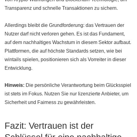
Transparenz und schnelle Transaktionen zu sichern.
Allerdings bleibt die Grundforderung: das Vertrauen der
Nutzer darf nicht verloren gehen. Es ist das Fundament,
auf dem nachhaltiges Wachstum in diesem Sektor aufbaut.
Plattformen, die auf höchste Standards setzen, wie bei
wintails spielen, positionieren sich als Vorreiter in dieser
Entwicklung.
Hinweis:
Die persönliche Verantwortung beim Glücksspiel
ist stets im Fokus. Nutzen Sie nur lizenzierte Anbieter, um
Sicherheit und Fairness zu gewährleisten.
Fazit: Vertrauen ist der