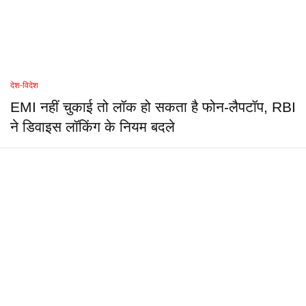
देश-विदेश
EMI नहीं चुकाई तो लॉक हो सकता है फोन-लैपटॉप, RBI
ने डिवाइस लॉकिंग के नियम बदले