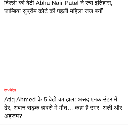
दिल्ली की बेटी Abha Nair Patel ने रचा इतिहास,
जाम्बिया सुप्रीम कोर्ट की पहली महिला जज बनीं
देश-विदेश
Atiq Ahmed के 5 बेटों का हाल: असद एनकाउंटर में
ढेर, अबान सड़क हादसे में मौत… कहां हैं उमर, अली और
अहजम?