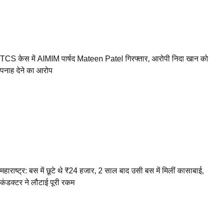
TCS केस में AIMIM पार्षद Mateen Patel गिरफ्तार, आरोपी निदा खान को
पनाह देने का आरोप
महाराष्ट्र: बस में छूटे थे ₹24 हजार, 2 साल बाद उसी बस में मिलीं कासाबाई,
कंडक्टर ने लौटाई पूरी रकम