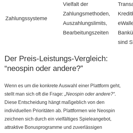
Vielfalt der
Trans
Zahlungsmethoden,
Kredit
Zahlungssysteme
Auszahlungslimits,
eWall
Bearbeitungszeiten
Bankü
sind 
Der Preis-Leistungs-Vergleich:
“neospin oder andere?”
Wenn es um die konkrete Auswahl einer Plattform geht,
stellt man sich oft die Frage:
„Neospin oder andere?“
.
Diese Entscheidung hängt maßgeblich von den
individuellen Prioritäten ab. Plattformen wie Neospin
zeichnen sich durch ein vielfältiges Spieleangebot,
attraktive Bonusprogramme und zuverlässigen