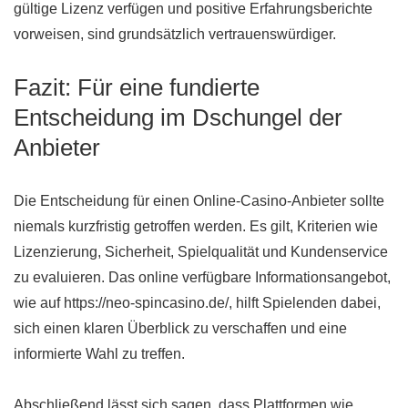
gültige Lizenz verfügen und positive Erfahrungsberichte
vorweisen, sind grundsätzlich vertrauenswürdiger.
Fazit: Für eine fundierte
Entscheidung im Dschungel der
Anbieter
Die Entscheidung für einen Online-Casino-Anbieter sollte
niemals kurzfristig getroffen werden. Es gilt, Kriterien wie
Lizenzierung, Sicherheit, Spielqualität und Kundenservice
zu evaluieren. Das online verfügbare Informationsangebot,
wie auf https://neo-spincasino.de/, hilft Spielenden dabei,
sich einen klaren Überblick zu verschaffen und eine
informierte Wahl zu treffen.
Abschließend lässt sich sagen, dass Plattformen wie