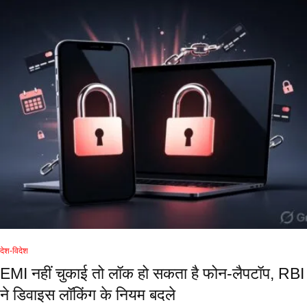
देश-विदेश
EMI नहीं चुकाई तो लॉक हो सकता है फोन-लैपटॉप, RBI
ने डिवाइस लॉकिंग के नियम बदले