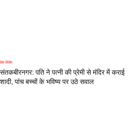
देश-विदेश
संतकबीरनगर: पति ने पत्नी की प्रेमी से मंदिर में कराई
शादी, पांच बच्चों के भविष्य पर उठे सवाल