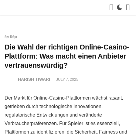
देश-विदेश
Die Wahl der richtigen Online-Casino-
Plattform: Was macht einen Anbieter
vertrauenswürdig?
HARISH TIWARI
JULY 7, 2025
Der Markt für Online-Casino-Plattformen wächst rasant,
getrieben durch technologische Innovationen,
regulatorische Entwicklungen und veränderte
Verbraucherpräferenzen. Für Spieler ist es essenziell,
Plattformen zu identifizieren, die Sicherheit, Fairness und