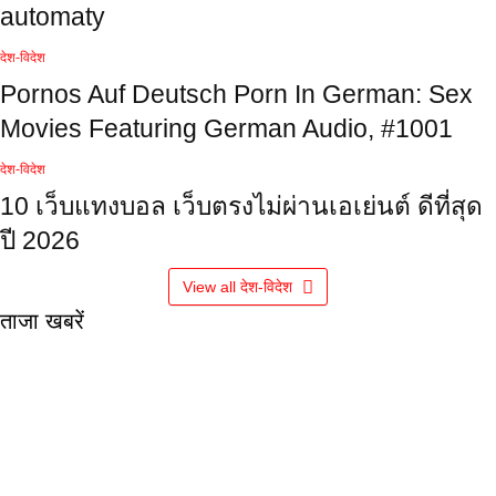
automaty
देश-विदेश
Pornos Auf Deutsch Porn In German: Sex
Movies Featuring German Audio, #1001
देश-विदेश
10 เว็บแทงบอล เว็บตรงไม่ผ่านเอเย่นต์ ดีที่สุด
ปี 2026
View all देश-विदेश
ताजा खबरें