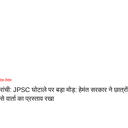
देश-विदेश
रांची: JPSC घोटाले पर बड़ा मोड़: हेमंत सरकार ने छात्रों
से वार्ता का प्रस्ताव रखा