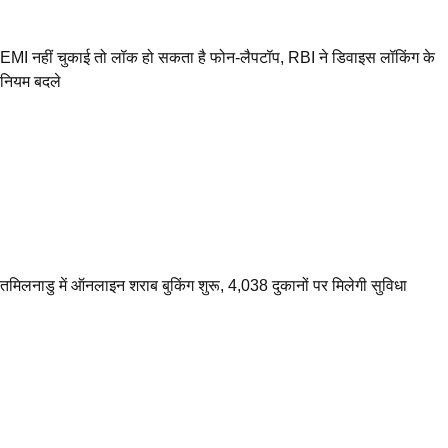
EMI नहीं चुकाई तो लॉक हो सकता है फोन-लैपटॉप, RBI ने डिवाइस लॉकिंग के
नियम बदले
तमिलनाडु में ऑनलाइन शराब बुकिंग शुरू, 4,038 दुकानों पर मिलेगी सुविधा