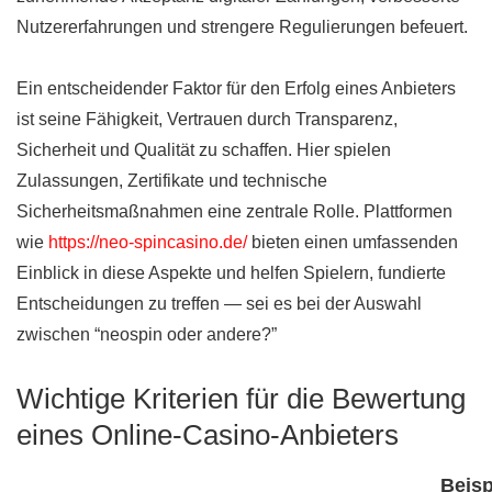
Nutzererfahrungen und strengere Regulierungen befeuert.
Ein entscheidender Faktor für den Erfolg eines Anbieters
ist seine Fähigkeit, Vertrauen durch Transparenz,
Sicherheit und Qualität zu schaffen. Hier spielen
Zulassungen, Zertifikate und technische
Sicherheitsmaßnahmen eine zentrale Rolle. Plattformen
wie
https://neo-spincasino.de/
bieten einen umfassenden
Einblick in diese Aspekte und helfen Spielern, fundierte
Entscheidungen zu treffen — sei es bei der Auswahl
zwischen “neospin oder andere?”
Wichtige Kriterien für die Bewertung
eines Online-Casino-Anbieters
Beisp