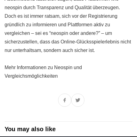
neospin durch Transparenz und Qualität überzeugen.
Doch es ist immer ratsam, sich vor der Registrierung
gründlich zu informieren und Plattformen aktiv zu
vergleichen – sei es “neospin oder andere?” – um
sicherzustellen, dass das Online-Glücksspielerlebnis nicht
nur unterhaltsam, sondern auch sicher ist.
Mehr Informationen zu Neospin und
Vergleichsmöglichkeiten
You may also like