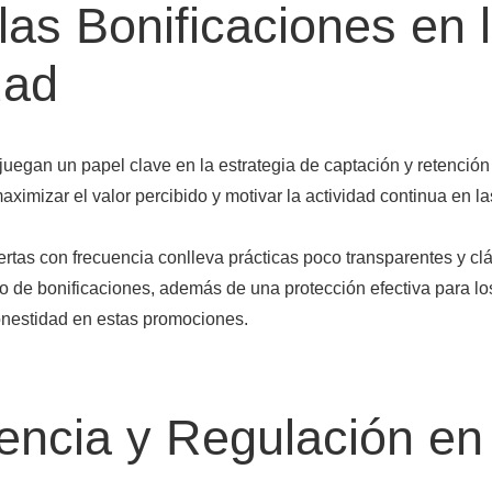
las Bonificaciones en l
dad
juegan un papel clave en la estrategia de captación y retenci
ximizar el valor percibido y motivar la actividad continua en la
fertas con frecuencia conlleva prácticas poco transparentes y 
o de bonificaciones, además de una protección efectiva para los
honestidad en estas promociones.
encia y Regulación en