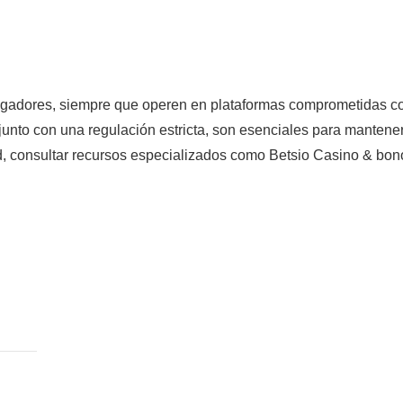
jugadores, siempre que operen en plataformas comprometidas c
 junto con una regulación estricta, son esenciales para mantener
dad, consultar recursos especializados como Betsio Casino & bon