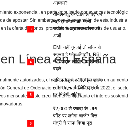
अहजम?
imiento exponencial, en parte impulsado por avances tecnológic
तमिलनाडु के CM Vijay का
ida de apostar. Sin embargo, con la expansión de esta industria
नहीं होगा तलाक! पत्नी
 en la oferta de bonos, promociones y experiencias de usuario.
संगीता ने अचानक वापस ली
अर्जी
EMI नहीं चुकाई तो लॉक हो
सकता है फोन-लैपटॉप, RBI
 en Línea en España
ने डिवाइस लॉकिंग के नियम
बदले
तमिलनाडु में ऑनलाइन शराब
legalmente autorizados, el mercado español ha visto un aumento
बुकिंग शुरू, 4,038 दुकानों
ción General de Ordenación del Juego (DGOJ), en 2022, el secto
पर मिलेगी सुविधा
os mensuales. Este crecimiento refleja tanto el interés sosteni
innovadoras.
₹2,000 से ज्यादा के UPI
पेमेंट पर लगेगा चार्ज? वित्त
मंत्री ने साफ किया पूरा