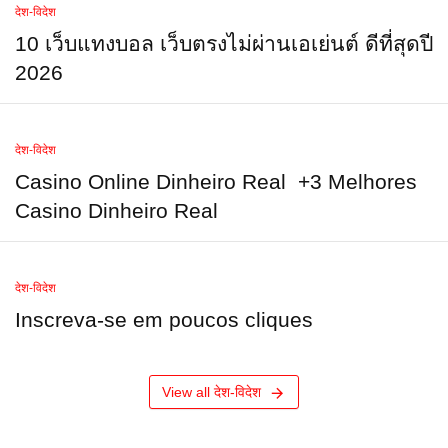
देश-विदेश
10 เว็บแทงบอล เว็บตรงไม่ผ่านเอเย่นต์ ดีที่สุดปี
2026
देश-विदेश
Casino Online Dinheiro Real ️ +3 Melhores
Casino Dinheiro Real
देश-विदेश
Inscreva-se em poucos cliques
View all देश-विदेश