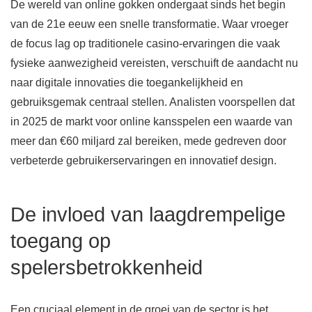
De wereld van online gokken ondergaat sinds het begin
van de 21e eeuw een snelle transformatie. Waar vroeger
de focus lag op traditionele casino-ervaringen die vaak
fysieke aanwezigheid vereisten, verschuift de aandacht nu
naar digitale innovaties die toegankelijkheid en
gebruiksgemak centraal stellen. Analisten voorspellen dat
in 2025 de markt voor online kansspelen een waarde van
meer dan €60 miljard zal bereiken, mede gedreven door
verbeterde gebruikerservaringen en innovatief design.
De invloed van laagdrempelige
toegang op
spelersbetrokkenheid
Een cruciaal element in de groei van de sector is het