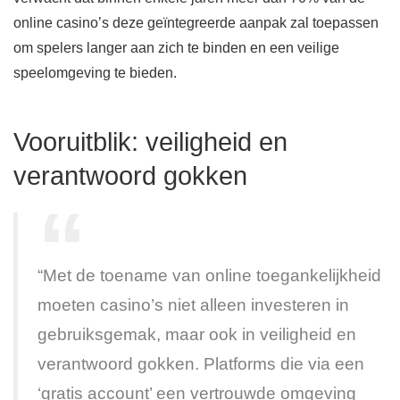
online casino’s deze geïntegreerde aanpak zal toepassen
om spelers langer aan zich te binden en een veilige
speelomgeving te bieden.
Vooruitblik: veiligheid en
verantwoord gokken
“Met de toename van online toegankelijkheid
moeten casino’s niet alleen investeren in
gebruiksgemak, maar ook in veiligheid en
verantwoord gokken. Platforms die via een
‘gratis account’ een vertrouwde omgeving