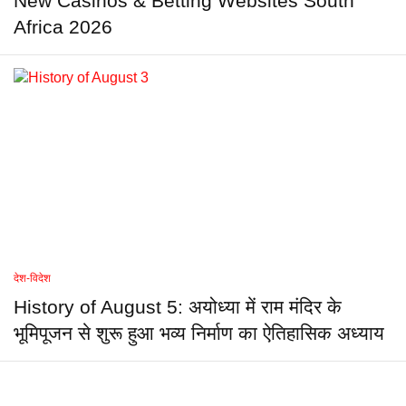
New Casinos & Betting Websites South
Africa 2026
देश-विदेश
History of August 5: अयोध्या में राम मंदिर के
भूमिपूजन से शुरू हुआ भव्य निर्माण का ऐतिहासिक अध्याय