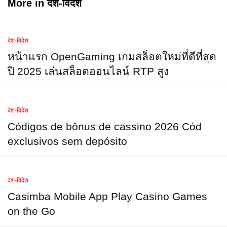
More in
देश-विदेश
देश-विदेश
หน้าแรก OpenGaming เกมสล็อตใหม่ที่ดีที่สุด
ปี 2025 เล่นสล็อตออนไลน์ RTP สูง
देश-विदेश
Códigos de bônus de cassino 2026 Cód
exclusivos sem depósito
देश-विदेश
Casimba Mobile App Play Casino Games
on the Go