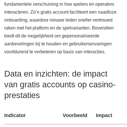
fundamentele verschuiving in hoe spelers en operators
interacteren. Zo’n gratis account faciliteert een naadloze
onboarding, waardoor nieuwe leden sneller vertrouwd
raken met het platform en de spelvarianten. Bovendien
biedt dit de mogelijkheid om gepersonaliseerde
aanbevelingen bij te houden en gebruikerservaringen
voortdurend te verbeteren op basis van interacties.
Data en inzichten: de impact
van gratis accounts op casino-
prestaties
Indicator
Voorbeeld
Impact