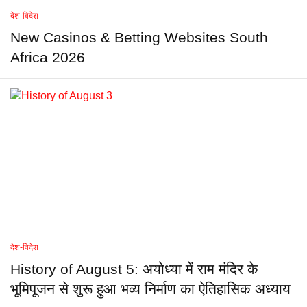
देश-विदेश
New Casinos & Betting Websites South
Africa 2026
देश-विदेश
History of August 5: अयोध्या में राम मंदिर के
भूमिपूजन से शुरू हुआ भव्य निर्माण का ऐतिहासिक अध्याय