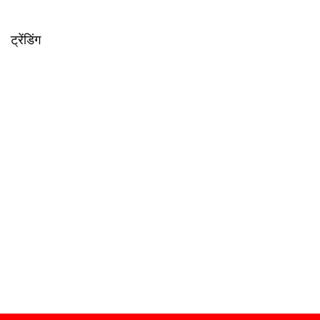
ट्रेंडिंग