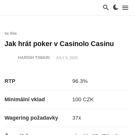
देश-विदेश
Jak hrát poker v Casinolo Casinu
HARISH TIWARI
JULY 8, 2025
RTP
96.3%
Minimální vklad
100 CZK
Wagering požadavky
37x