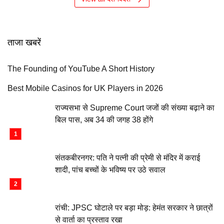
ताजा खबरें
The Founding of YouTube A Short History
Best Mobile Casinos for UK Players in 2026
राज्यसभा से Supreme Court जजों की संख्या बढ़ाने का
बिल पास, अब 34 की जगह 38 होंगे
संतकबीरनगर: पति ने पत्नी की प्रेमी से मंदिर में कराई
शादी, पांच बच्चों के भविष्य पर उठे सवाल
रांची: JPSC घोटाले पर बड़ा मोड़: हेमंत सरकार ने छात्रों
से वार्ता का प्रस्ताव रखा