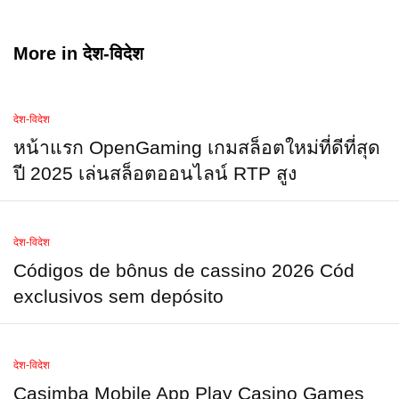
More in
देश-विदेश
देश-विदेश
หน้าแรก OpenGaming เกมสล็อตใหม่ที่ดีที่สุด
ปี 2025 เล่นสล็อตออนไลน์ RTP สูง
देश-विदेश
Códigos de bônus de cassino 2026 Cód
exclusivos sem depósito
देश-विदेश
Casimba Mobile App Play Casino Games