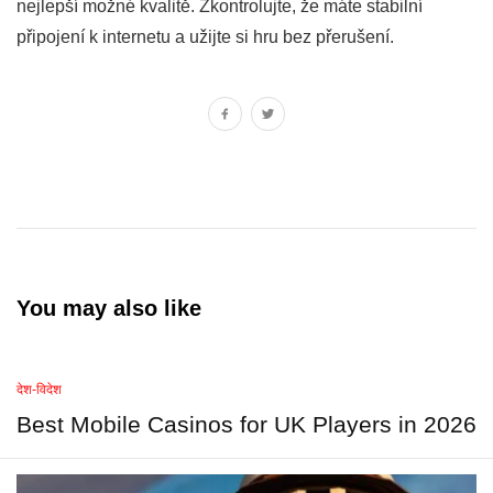
nejlepší možné kvalitě. Zkontrolujte, že máte stabilní
připojení k internetu a užijte si hru bez přerušení.
You may also like
देश-विदेश
Best Mobile Casinos for UK Players in 2026