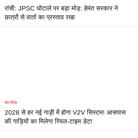
रांची: JPSC घोटाले पर बड़ा मोड़: हेमंत सरकार ने
छात्रों से वार्ता का प्रस्ताव रखा
देश-विदेश
2028 से हर नई गाड़ी में होगा V2V सिस्टम! आसपास
की गाड़ियों का मिलेगा रियल-टाइम डेटा