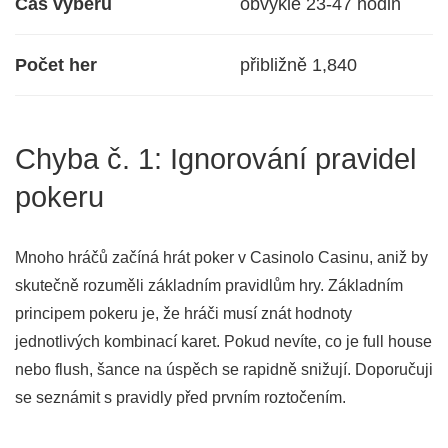
Čas výběru
obvykle 23-47 hodin
Počet her
přibližně 1,840
Chyba č. 1: Ignorování pravidel
pokeru
Mnoho hráčů začíná hrát poker v Casinolo Casinu, aniž by
skutečně rozuměli základním pravidlům hry. Základním
principem pokeru je, že hráči musí znát hodnoty
jednotlivých kombinací karet. Pokud nevíte, co je full house
nebo flush, šance na úspěch se rapidně snižují. Doporučuji
se seznámit s pravidly před prvním roztočením.