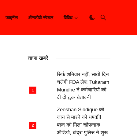
फाइनेंस
ऑनटीवी स्पेशल
विविध
ताजा खबरें
सिर्फ शनिवार नहीं, सातों दिन
चलेगी FDA लैब! Tukaram
Mundhe ने कर्मचारियों को
दी दो टूक चेतावनी
Zeeshan Siddique को
जान से मारने की धमकी!
बहन को मिला खौफनाक
ऑडियो, बांद्रा पुलिस ने शुरू