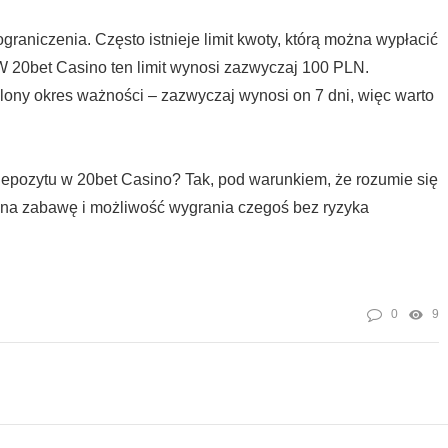
raniczenia. Często istnieje limit kwoty, którą można wypłacić
 20bet Casino ten limit wynosi zazwyczaj 100 PLN.
lony okres ważności – zazwyczaj wynosi on 7 dni, więc warto
depozytu w 20bet Casino? Tak, pod warunkiem, że rozumie się
 na zabawę i możliwość wygrania czegoś bez ryzyka
0
9