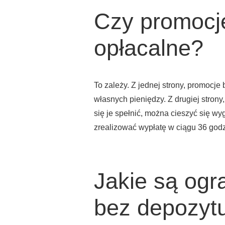
Czy promocj
opłacalne?
To zależy. Z jednej strony, promocj
własnych pieniędzy. Z drugiej stron
się je spełnić, można cieszyć się w
zrealizować wypłatę w ciągu 36 godz
Jakie są ogr
bez depozyt