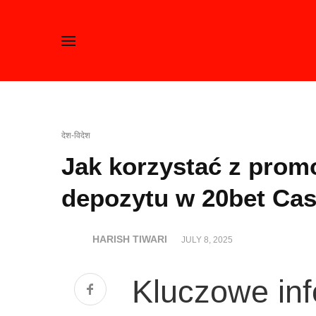
देश-विदेश
Jak korzystać z promo
depozytu w 20bet Ca
HARISH TIWARI
JULY 8, 2025
Kluczowe in