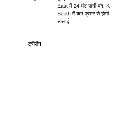
East में 24 घंटे पानी बंद, K
South में कम प्रेशर से होगी
सप्लाई
ट्रेंडिंग