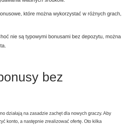
onusowe, które można wykorzystać w różnych grach,
hoć nie są typowymi bonusami bez depozytu, można
ta.
 bonusy bez
o działają na zasadzie zachęt dla nowych graczy. Aby
yć konto, a następnie zrealizować ofertę. Oto kilka