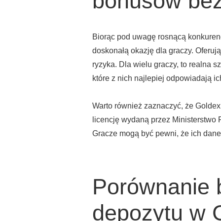
bonusów bez
Biorąc pod uwagę rosnącą konkuren
doskonałą okazję dla graczy. Oferuj
ryzyka. Dla wielu graczy, to realna
które z nich najlepiej odpowiadają i
Warto również zaznaczyć, że Goldex
licencję wydaną przez Ministerstwo 
Gracze mogą być pewni, że ich dane
Porównanie 
depozytu w 