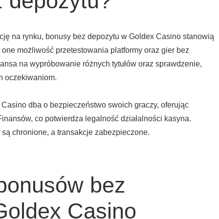
 depozytu?
cję na rynku, bonusy bez depozytu w Goldex Casino stanowią
ą one możliwość przetestowania platformy oraz gier bez
 szansa na wypróbowanie różnych tytułów oraz sprawdzenie,
ch oczekiwaniom.
 Casino dba o bezpieczeństwo swoich graczy, oferując
Finansów, co potwierdza legalność działalności kasyna.
 są chronione, a transakcje zabezpieczone.
bonusów bez
Goldex Casino