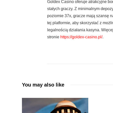
Goldex Casino oferuje atrakcyjne bo
stałych graczy. Z minimalnym depo
poziomie 37x, gracze mają szansę na
tej platformie, aby skorzystać z możl
legalnością działania kasyna. Więce
stronie
https://goldex-casino.pl/
.
You may also like