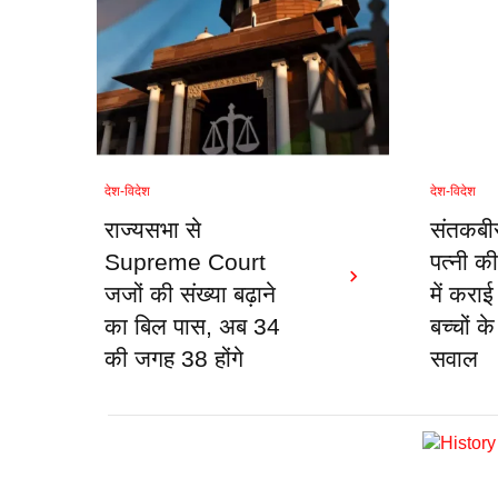
देश-विदेश
देश-विदेश
राज्यसभा से
संतकबीर
Supreme Court
पत्नी की
जजों की संख्या बढ़ाने
में कराई
का बिल पास, अब 34
बच्चों क
की जगह 38 होंगे
सवाल