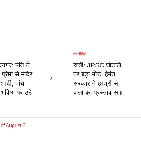
देश-विदेश
नगर: पति ने
रांची: JPSC घोटाले
 प्रेमी से मंदिर
पर बड़ा मोड़: हेमंत
 शादी, पांच
सरकार ने छात्रों से
े भविष्य पर उठे
वार्ता का प्रस्ताव रखा