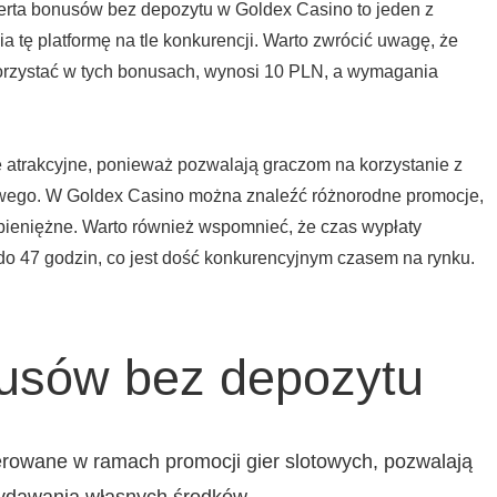
ferta bonusów bez depozytu w Goldex Casino to jeden z
 tę platformę na tle konkurencji. Warto zwrócić uwagę, że
orzystać w tych bonusach, wynosi 10 PLN, a wymagania
 atrakcyjne, ponieważ pozwalają graczom na korzystanie z
owego. W Goldex Casino można znaleźć różnorodne promocje,
ieniężne. Warto również wspomnieć, że czas wypłaty
o 47 godzin, co jest dość konkurencyjnym czasem na rynku.
usów bez depozytu
rowane w ramach promocji gier slotowych, pozwalają
ydawania własnych środków.