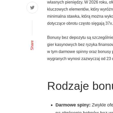
własnych pieniędzy. W 2026 roku, o
kluczowych elementów, który wyróżnia
minimalna stawka, którą można wyk
dotyczące obrotu często sięgają 37x.
Bonusy bez depozytu są szczególnie
Share
gier kasynowych bez ryzyka finans
w tym darmowe spinny oraz bonusy p
wygranych wynosi zazwyczaj od 23 d
Rodzaje bon
Darmowe spiny:
Zwykle ofe
na obrócenie bębnów bez w