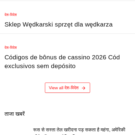
देश-विदेश
Sklep Wędkarski sprzęt dla wędkarza
देश-विदेश
Códigos de bônus de cassino 2026 Cód
exclusivos sem depósito
View all देश-विदेश
ताजा खबरें
रूस से सस्ता तेल खरीदना पड़ सकता है महंगा, अमेरिकी