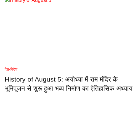
देश-विदेश
History of August 5: अयोध्या में राम मंदिर के
भूमिपूजन से शुरू हुआ भव्य निर्माण का ऐतिहासिक अध्याय