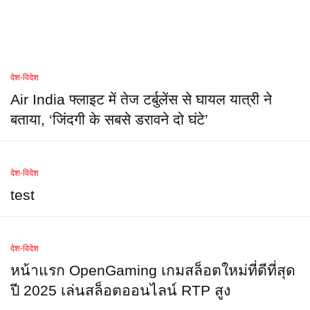
देश-विदेश
Air India फ्लाइट में तेज टर्बुलेंस से घायल यात्री ने
बताया, ‘जिंदगी के सबसे डरावने दो घंटे’
देश-विदेश
test
देश-विदेश
หน้าแรก OpenGaming เกมสล็อตใหม่ที่ดีที่สุด
ปี 2025 เล่นสล็อตออนไลน์ RTP สูง