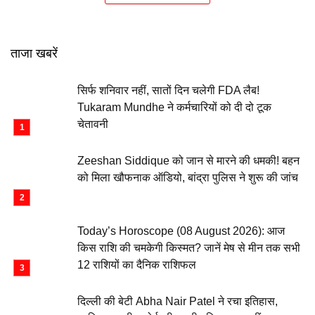
ताजा खबरें
सिर्फ शनिवार नहीं, सातों दिन चलेगी FDA लैब!
Tukaram Mundhe ने कर्मचारियों को दी दो टूक
चेतावनी
Zeeshan Siddique को जान से मारने की धमकी! बहन
को मिला खौफनाक ऑडियो, बांद्रा पुलिस ने शुरू की जांच
Today’s Horoscope (08 August 2026): आज
किस राशि की चमकेगी किस्मत? जानें मेष से मीन तक सभी
12 राशियों का दैनिक राशिफल
दिल्ली की बेटी Abha Nair Patel ने रचा इतिहास,