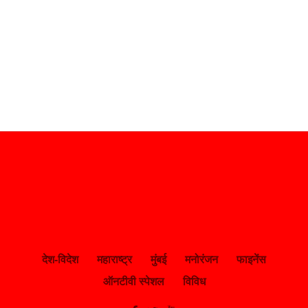
देश-विदेश
महाराष्ट्र
मुंबई
मनोरंजन
फाइनेंस
ऑनटीवी स्पेशल
विविध