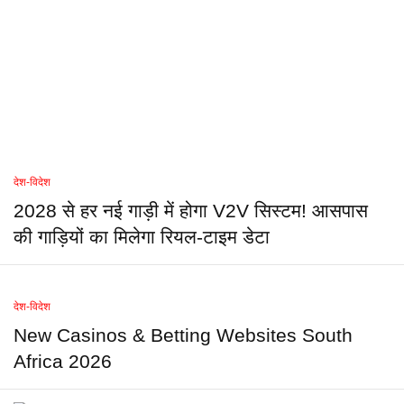
देश-विदेश
2028 से हर नई गाड़ी में होगा V2V सिस्टम! आसपास
की गाड़ियों का मिलेगा रियल-टाइम डेटा
देश-विदेश
New Casinos & Betting Websites South
Africa 2026