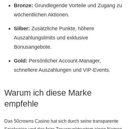
Bronze:
Grundlegende Vorteile und Zugang zu
wöchentlichen Aktionen.
Silber:
Zusätzliche Punkte, höhere
Auszahlungslimits und exklusive
Bonusangebote.
Gold:
Persönlicher Account-Manager,
schnellere Auszahlungen und VIP-Events.
Warum ich diese Marke
empfehle
Das 50crowns Casino hat sich durch seine transparente