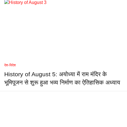
देश-विदेश
History of August 5: अयोध्या में राम मंदिर के
भूमिपूजन से शुरू हुआ भव्य निर्माण का ऐतिहासिक अध्याय