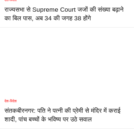
देश-विदेश
राज्यसभा से Supreme Court जजों की संख्या बढ़ाने
का बिल पास, अब 34 की जगह 38 होंगे
देश-विदेश
संतकबीरनगर: पति ने पत्नी की प्रेमी से मंदिर में कराई
शादी, पांच बच्चों के भविष्य पर उठे सवाल