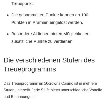
Treuepunkt.
Die gesammelten Punkte können ab 100
Punkten in Prämien eingelöst werden.
Besondere Aktionen bieten Möglichkeiten,
zusätzliche Punkte zu verdienen.
Die verschiedenen Stufen des
Treueprogramms
Das Treueprogramm im 50crowns Casino ist in mehrere
Stufen unterteilt. Jede Stufe bietet unterschiedliche Vorteile
und Belohnungen: