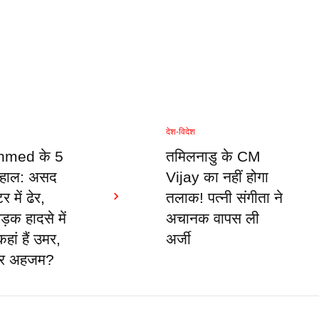
देश-विदेश
hmed के 5
तमिलनाडु के CM
ा हाल: असद
Vijay का नहीं होगा
 में ढेर,
तलाक! पत्नी संगीता ने
़क हादसे में
अचानक वापस ली
ां हैं उमर,
अर्जी
र अहजम?