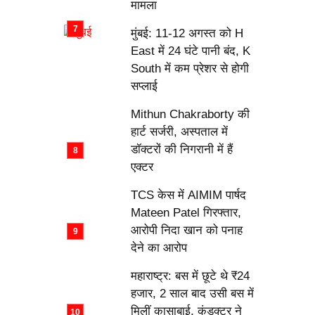
मामला
मुंबई: 11-12 अगस्त को H
East में 24 घंटे पानी बंद, K
South में कम प्रेशर से होगी
सप्लाई
Mithun Chakraborty की
हार्ट सर्जरी, अस्पताल में
डॉक्टरों की निगरानी में हैं
एक्टर
TCS केस में AIMIM पार्षद
Mateen Patel गिरफ्तार,
आरोपी निदा खान को पनाह
देने का आरोप
महाराष्ट्र: बस में छूटे थे ₹24
हजार, 2 साल बाद उसी बस में
मिलीं कासाबाई, कंडक्टर ने