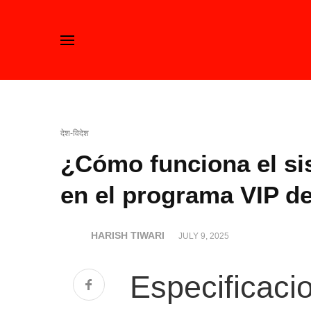
देश-विदेश
¿Cómo funciona el si
en el programa VIP d
HARISH TIWARI
JULY 9, 2025
Especificaci