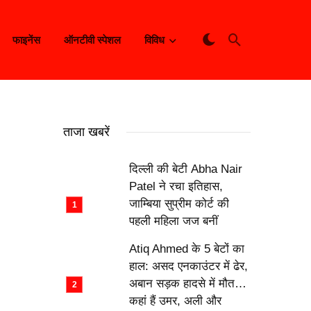
फाइनेंस
ऑनटीवी स्पेशल
विविध
ताजा खबरें
दिल्ली की बेटी Abha Nair
Patel ने रचा इतिहास,
जाम्बिया सुप्रीम कोर्ट की
पहली महिला जज बनीं
Atiq Ahmed के 5 बेटों का
हाल: असद एनकाउंटर में ढेर,
अबान सड़क हादसे में मौत…
कहां हैं उमर, अली और