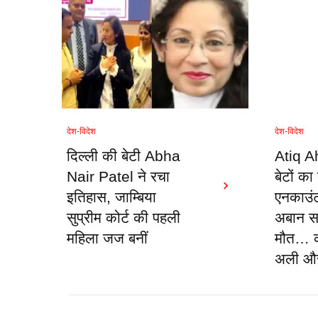
देश-विदेश
देश-विदेश
दिल्ली की बेटी Abha
Atiq A
Nair Patel ने रचा
बेटों क
इतिहास, जाम्बिया
एनकाउंटर
सुप्रीम कोर्ट की पहली
अबान सड
महिला जज बनीं
मौत… कह
अली औ