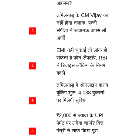
अहजम?
तमिलनाडु के CM Vijay का
नहीं होगा तलाक! पत्नी
संगीता ने अचानक वापस ली
अर्जी
EMI नहीं चुकाई तो लॉक हो
सकता है फोन-लैपटॉप, RBI
ने डिवाइस लॉकिंग के नियम
बदले
तमिलनाडु में ऑनलाइन शराब
बुकिंग शुरू, 4,038 दुकानों
पर मिलेगी सुविधा
₹2,000 से ज्यादा के UPI
पेमेंट पर लगेगा चार्ज? वित्त
मंत्री ने साफ किया पूरा