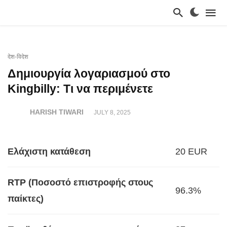
देश-विदेश
Δημιουργία λογαριασμού στο
Kingbilly: Τι να περιμένετε
HARISH TIWARI
JULY 8, 2025
Ελάχιστη κατάθεση
20 EUR
RTP (Ποσοστό επιστροφής στους
96.3%
παίκτες)