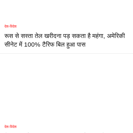
देश-विदेश
रूस से सस्ता तेल खरीदना पड़ सकता है महंगा, अमेरिकी
सीनेट में 100% टैरिफ बिल हुआ पास
देश-विदेश