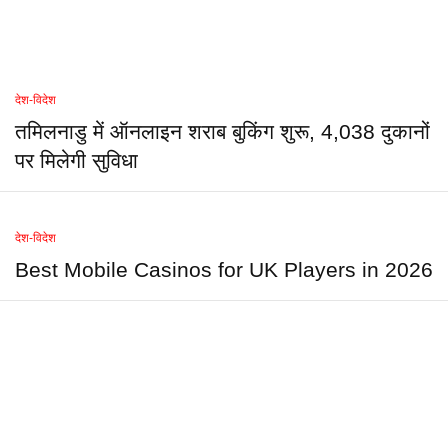
देश-विदेश
तमिलनाडु में ऑनलाइन शराब बुकिंग शुरू, 4,038 दुकानों
पर मिलेगी सुविधा
देश-विदेश
Best Mobile Casinos for UK Players in 2026