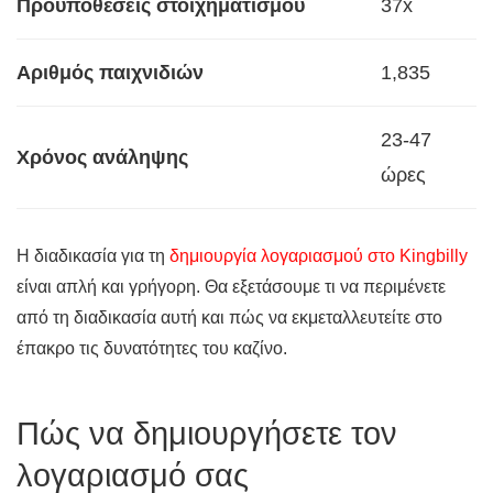
Προϋποθέσεις στοιχηματισμού
37x
Αριθμός παιχνιδιών
1,835
23-47
Χρόνος ανάληψης
ώρες
Η διαδικασία για τη
δημιουργία λογαριασμού στο Kingbilly
είναι απλή και γρήγορη. Θα εξετάσουμε τι να περιμένετε
από τη διαδικασία αυτή και πώς να εκμεταλλευτείτε στο
έπακρο τις δυνατότητες του καζίνο.
Πώς να δημιουργήσετε τον
λογαριασμό σας