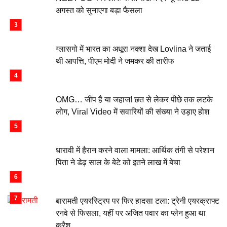
अगस्त को सुनाएगा बड़ा फैसला
ग्लासगो में भारत का अधूरा नक्शा देख Lovlina ने जताई
थी आपत्ति, पीएम मोदी ने जमकर की तारीफ
OMG… जीप है या जहाज! छत से लेकर पीछे तक लटके
लोग, Viral Video में सवारियों की संख्या ने उड़ाए होश
धारावी में हैरान करने वाला मामला: आर्थिक तंगी से परेशान
पिता ने डेढ़ साल के बेटे को इतने लाख में बेचा
बारामती एयरस्ट्रिप पर फिर हादसा टला: ट्रेनी एयरक्राफ्ट
रनवे से फिसला, यहीं पर अजित पवार का प्लेन हुआ था
क्रैश