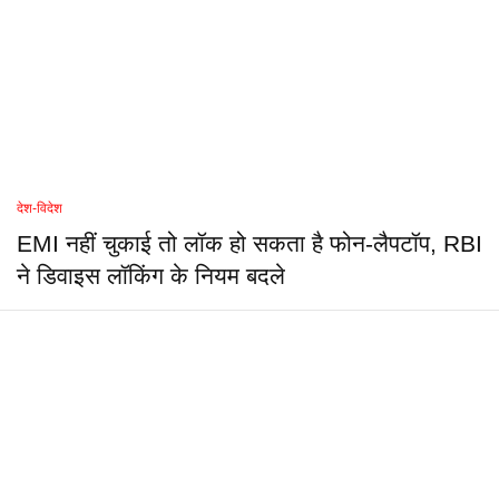
देश-विदेश
EMI नहीं चुकाई तो लॉक हो सकता है फोन-लैपटॉप, RBI
ने डिवाइस लॉकिंग के नियम बदले