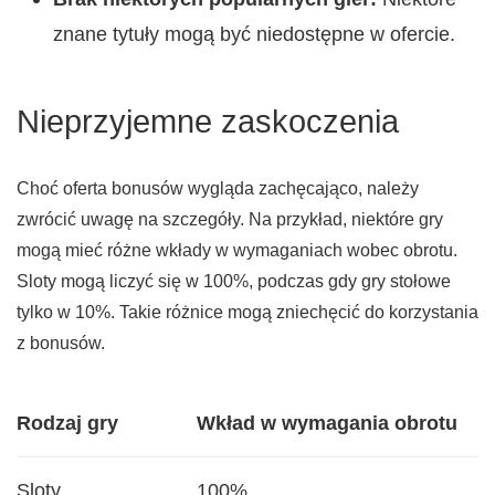
znane tytuły mogą być niedostępne w ofercie.
Nieprzyjemne zaskoczenia
Choć oferta bonusów wygląda zachęcająco, należy
zwrócić uwagę na szczegóły. Na przykład, niektóre gry
mogą mieć różne wkłady w wymaganiach wobec obrotu.
Sloty mogą liczyć się w 100%, podczas gdy gry stołowe
tylko w 10%. Takie różnice mogą zniechęcić do korzystania
z bonusów.
Rodzaj gry
Wkład w wymagania obrotu
Sloty
100%