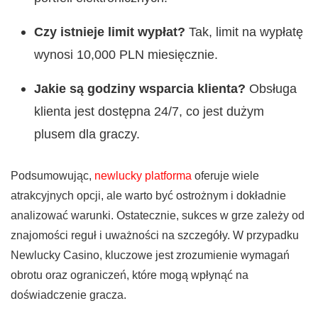
Czy istnieje limit wypłat?
Tak, limit na wypłatę
wynosi 10,000 PLN miesięcznie.
Jakie są godziny wsparcia klienta?
Obsługa
klienta jest dostępna 24/7, co jest dużym
plusem dla graczy.
Podsumowując,
newlucky platforma
oferuje wiele
atrakcyjnych opcji, ale warto być ostrożnym i dokładnie
analizować warunki. Ostatecznie, sukces w grze zależy od
znajomości reguł i uważności na szczegóły. W przypadku
Newlucky Casino, kluczowe jest zrozumienie wymagań
obrotu oraz ograniczeń, które mogą wpłynąć na
doświadczenie gracza.