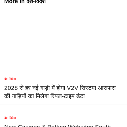
More in
देश-विदेश
देश-विदेश
2028 से हर नई गाड़ी में होगा V2V सिस्टम! आसपास
की गाड़ियों का मिलेगा रियल-टाइम डेटा
देश-विदेश
New Casinos & Betting Websites South