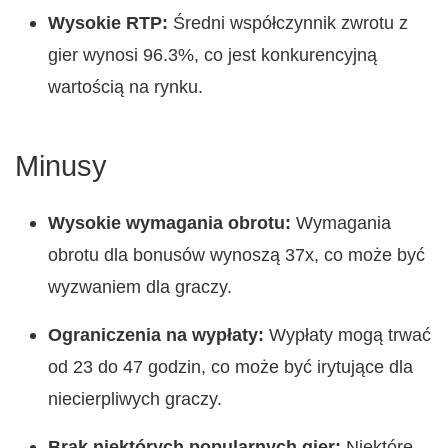
Wysokie RTP:
Średni współczynnik zwrotu z
gier wynosi 96.3%, co jest konkurencyjną
wartością na rynku.
Minusy
Wysokie wymagania obrotu:
Wymagania
obrotu dla bonusów wynoszą 37x, co może być
wyzwaniem dla graczy.
Ograniczenia na wypłaty:
Wypłaty mogą trwać
od 23 do 47 godzin, co może być irytujące dla
niecierpliwych graczy.
Brak niektórych popularnych gier:
Niektóre