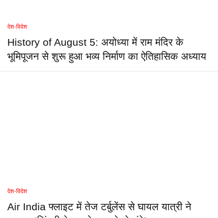
देश-विदेश
History of August 5: अयोध्या में राम मंदिर के
भूमिपूजन से शुरू हुआ भव्य निर्माण का ऐतिहासिक अध्याय
देश-विदेश
Air India फ्लाइट में तेज टर्बुलेंस से घायल यात्री ने