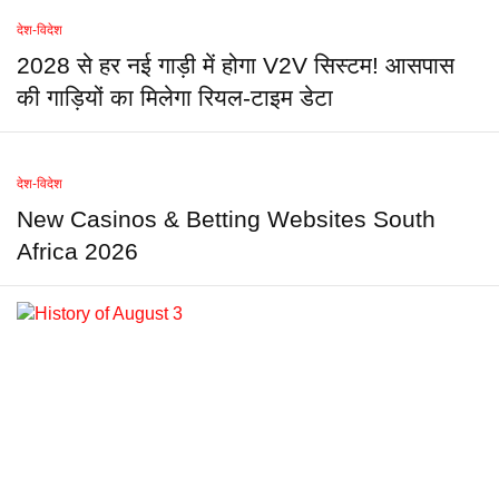
देश-विदेश
2028 से हर नई गाड़ी में होगा V2V सिस्टम! आसपास
की गाड़ियों का मिलेगा रियल-टाइम डेटा
देश-विदेश
New Casinos & Betting Websites South
Africa 2026