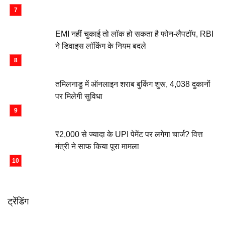
EMI नहीं चुकाई तो लॉक हो सकता है फोन-लैपटॉप, RBI
ने डिवाइस लॉकिंग के नियम बदले
तमिलनाडु में ऑनलाइन शराब बुकिंग शुरू, 4,038 दुकानों
पर मिलेगी सुविधा
₹2,000 से ज्यादा के UPI पेमेंट पर लगेगा चार्ज? वित्त
मंत्री ने साफ किया पूरा मामला
ट्रेंडिंग