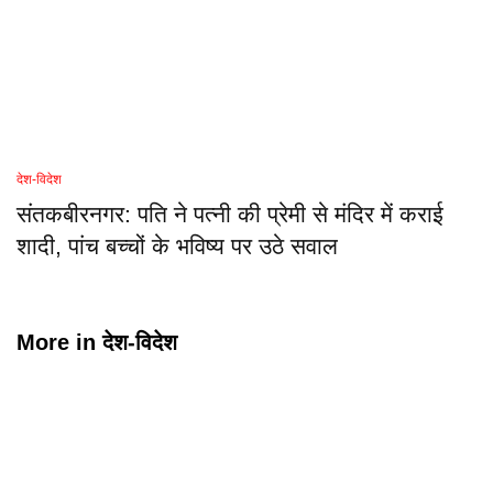
देश-विदेश
संतकबीरनगर: पति ने पत्नी की प्रेमी से मंदिर में कराई
शादी, पांच बच्चों के भविष्य पर उठे सवाल
More in
देश-विदेश