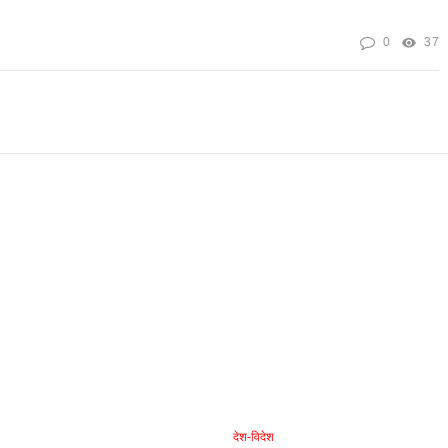
0
37
देश-विदेश