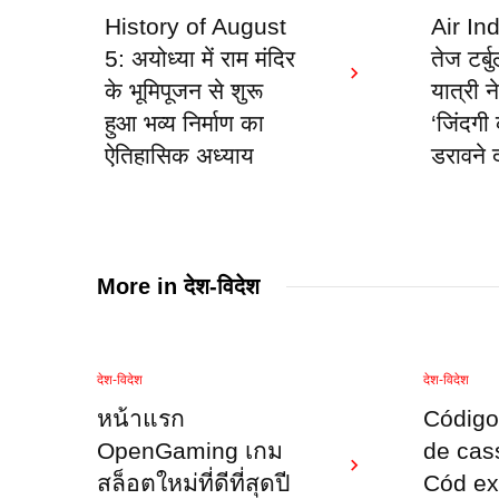
History of August
Air Ind
5: अयोध्या में राम मंदिर
तेज टर्ब
के भूमिपूजन से शुरू
यात्री न
हुआ भव्य निर्माण का
‘जिंदगी
ऐतिहासिक अध्याय
डरावने द
More in
देश-विदेश
देश-विदेश
देश-विदेश
หน้าแรก
Código
OpenGaming เกม
de cas
สล็อตใหม่ที่ดีที่สุดปี
Cód ex