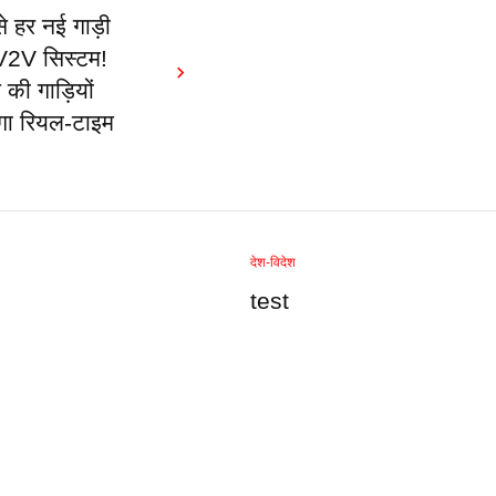
 हर नई गाड़ी
ा V2V सिस्टम!
ी गाड़ियों
गा रियल-टाइम
देश-विदेश
test