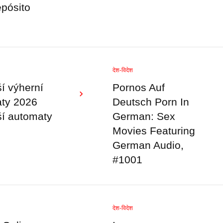
pósito
देश-विदेश
ší výherní
Pornos Auf
ty 2026
Deutsch Porn In
ší automaty
German: Sex
Movies Featuring
German Audio,
#1001
देश-विदेश